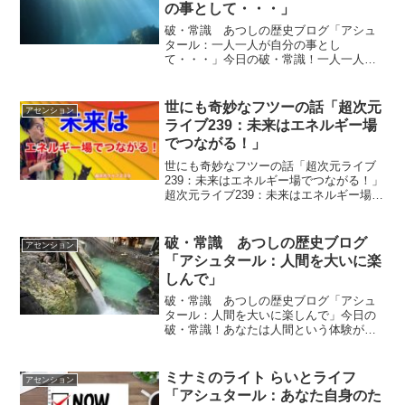
の事として・・・」
破・常識 あつしの歴史ブログ「アシュ
タール：一人一人が自分の事とし
て・・・」今日の破・常識！一人一人が
自分の事として考えてください。与えら
れるものの量、数、にフォーカスし一喜
一憂するのではなく自分で手に入れるよ
世にも奇妙なフツーの話「超次元
アセンション
うにしてください。ｂｙアシュタ...
ライブ239：未来はエネルギー場
でつながる！」
世にも奇妙なフツーの話「超次元ライブ
239：未来はエネルギー場でつながる！」
超次元ライブ239：未来はエネルギー場で
つながる！じょうもんの麓について、も
っとイメージ出来る 情報が欲しいで
す。 それは・・いま私たちミナミAアシ
破・常識 あつしの歴史ブログ
アセンション
ュタールが思う...
「アシュタール：人間を大いに楽
しんで」
破・常識 あつしの歴史ブログ「アシュ
タール：人間を大いに楽しんで」今日の
破・常識！あなたは人間という体験がし
たくて物質世界のテラに生まれました。
人間を大いに楽しんでください。ｂｙア
シュタールアシュタールからのメッセー
ミナミのライト らいとライフ
アセンション
ジ今日のアシュタールから...
「アシュタール：あなた自身のた