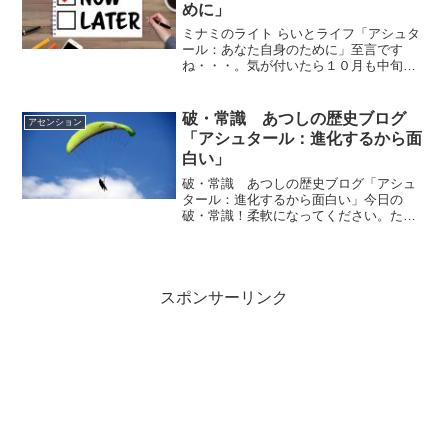
めに」
ミナミのライト らいとライフ「アシュタ
ール：あなた自身のために」至言です
ね・・・。気が付いたら１０月も中旬に
なってます＾＾；昼間はまだ暑いけど、
朝晩は肌寒さも感じるようになって来ま
した。ホント日が経つのは早い！今年も
破・常識 あつしの歴史ブログ
アセンション
あと２か月ちょい・・すぐ...
「アシュタール：進化するから面
白い」
破・常識 あつしの歴史ブログ「アシュ
タール：進化するから面白い」今日の
破・常識！柔軟になってください。たく
さんの刺激を受けると柔軟になることが
出来ます。頑なでいると、変化すること
進化することが出来なくなります。ｂｙ
アシュタール アシュタール...
スポンサーリンク