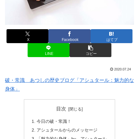
X
Facebook
はてブ
LINE
コピー
2020.07.24
破・常識 あつしの歴史ブログ「アシュタール：魅力的な
身体」
目次
今日の破・常識！
アシュタールからのメッセージ
「魅力的な身体」by アシュタール