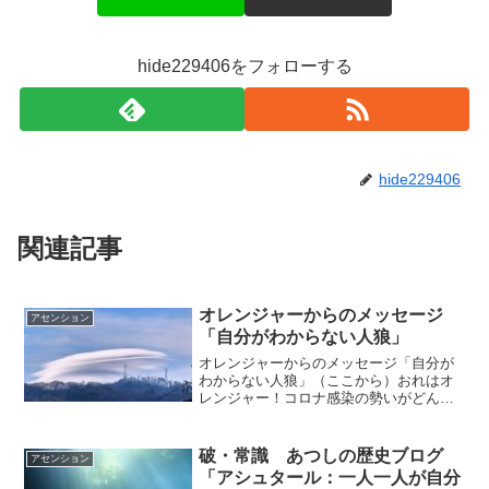
hide229406をフォローする
hide229406
関連記事
オレンジャーからのメッセージ
アセンション
「自分がわからない人狼」
オレンジャーからのメッセージ「自分が
わからない人狼」（ここから）おれはオ
レンジャー！コロナ感染の勢いがどんど
ん増していく中で世の中が人狼ゲーム化
し始めている誰がウイルスを持っている
のかわからないままGOTOキャンペーン
破・常識 あつしの歴史ブログ
アセンション
とか経済施策を打っても...
「アシュタール：一人一人が自分