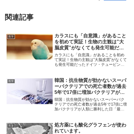
関連記事
カラスにも「自意識」があること
医学
を初めて実証！生物の主観は”大
脳皮質”がなくても発生可能だっ
た
カラスにも「自意識」があることを初め
て実証！生物の主観は”大脳皮質”がなくて
も発生可能だったドイツ・テュービンゲ
ン大学・神経科学研究チームは、24日、
「カラスにヒトと同じ主観的意識の存在
が初めて認められた」と発表しました。
韓国：抗生物質が効かないスーパ
医学
『Science』...
ーバクテリアでの死亡者数が過去
5年で17倍に増加バクテリアが人
類に勝利した日
韓国：抗生物質が効かないスーパーバク
テリアでの死亡者数が過去5年で17倍に増
加バクテリアが人類に勝利した日「最終
救済薬コリスチン」を含めた「すべての
抗生物質が無効」のウルトラ耐性菌が猛
スピードで全世界に拡大している韓国：
処方薬にも酸化グラフェンが使わ
医学
抗生物質が効かないス...
れています。