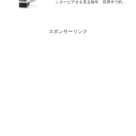
ンタービデオを見る毎年、世界中で約８
百万人以上がガンで亡くなっている。ア
メリカだけでも50万人以上に及んでお
り、2030年には世界中で1,200万人に上る
と予想されてい...
スポンサーリンク