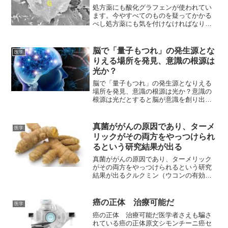
処方薬にも酸化グラフェンが使われてい
ます。今やすべてのものを疑ってかかる
べし処方薬にも気を付けなければなりま
せんね。Ｃｏｖｉｄワクチンにだけ酸化
グラフェンが使用されているわけではあ
りません。一部？の食肉にも使われてい
脳で「量子もつれ」の発生源とな
医学
るとも言われています。処...
りえる場所を発見、意識の根源は
光か？
脳で「量子もつれ」の発生源となりえる
場所を発見、意識の根源は光か？意識の
根源は光だとすると脳が意識を創り出し
ているのではなく脳の外にある領域から
の光による量子もつれが発生源？意識は
光が担っているのかもしれません。中国
真菌ががんの原因であり、ターメ
医学
の上海大学（SHU）で行...
リックがその両方をやっつけられ
るという研究結果が出る
真菌ががんの原因であり、ターメリック
がその両方をやっつけられるという研究
結果が出るクルクミン（ウコンの有効成
分）には抗がん・抗真菌作用の両方を兼
ね合わせているため、その両方から攻め
ることができる。新しい研究で、議論の
癌の正体 治療可能だ
医学
的となっている説、つまり...
癌の正体 治療可能だ医学者さえも騙さ
れている癌の正体原文シモンチーニ癌セ