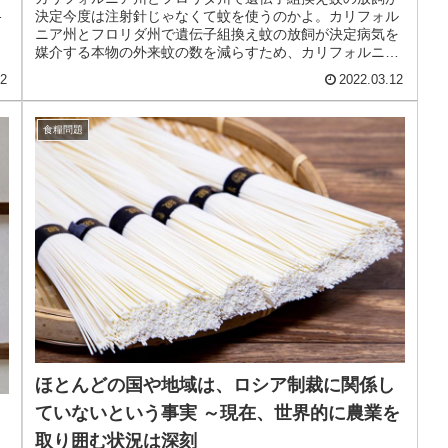
決定今度は注射針じゃなくて蚊を使うのかよ。カリフォル
ニア州とフロリダ州で遺伝子組換え蚊の放飼が決定病気を
媒介する本物の外来蚊の数を減らすため、カリフォルニア
州とフロリダ州で数百万匹の遺伝子...
12
2022.03.12
食糧問題
ほとんどの国や地域は、ロシア制裁に関係し
ていないという事実 ～現在、世界的に農業を
取り囲む状況は深刻