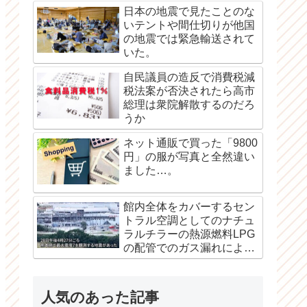
日本の地震で見たことのな
いテントや間仕切りが他国
の地震では緊急輸送されて
いた。
自民議員の造反で消費税減
税法案が否決されたら高市
総理は衆院解散するのだろ
うか
ネット通販で買った「9800
円」の服が写真と全然違い
ました…。
館内全体をカバーするセン
トラル空調としてのナチュ
ラルチラーの熱源燃料LPG
の配管でのガス漏れによる
爆発か？
人気のあった記事