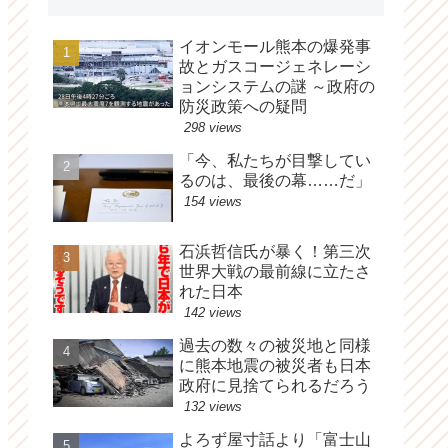
イオンモール熊本の爆発事
故とガスコージェネレーシ
ョンシステムの謎 ～政府の
防災政策への疑問
298 views
「今、私たちが目撃してい
るのは、最後の幕……だ」
154 views
石浜哲信氏が暴く！第三次
世界大戦の最前線に立たさ
れた日本
142 views
過去の数々の被災地と同様
に熊本地震の被災者も日本
政府に見捨てられるだろう
132 views
よろず屋寸話より「富士山