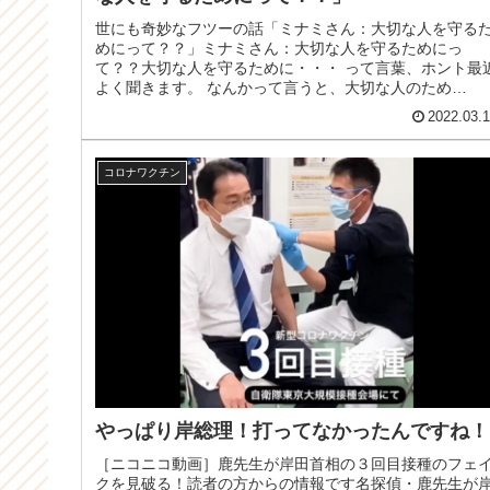
世にも奇妙なフツーの話「ミナミさん：大切な人を守る
めにって？？」ミナミさん：大切な人を守るためにっ
て？？大切な人を守るために・・・ って言葉、ホント最
よく聞きます。 なんかって言うと、大切な人のため
に！ 大切な人のためにって言えば何でも...
2022.03.
コロナワクチン
やっぱり岸総理！打ってなかったんですね！
［ニコニコ動画］鹿先生が岸田首相の３回目接種のフェ
クを見破る！読者の方からの情報です名探偵・鹿先生が