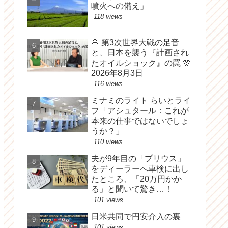
噴火への備え」
118 views
🌸 第3次世界大戦の足音
と、日本を襲う『計画され
たオイルショック』の罠 🌸
2026年8月3日
116 views
ミナミのライト らいとライ
フ「アシュタール：これが
本来の仕事ではないでしょ
うか？」
110 views
夫が9年目の「プリウス」
をディーラーへ車検に出し
たところ、「20万円かか
る」と聞いて驚き…！
101 views
日米共同で円安介入の裏
101 views