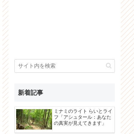
新着記事
ミナミのライト らいとライ
フ「アシュタール：あなた
の真実が見えてきます」