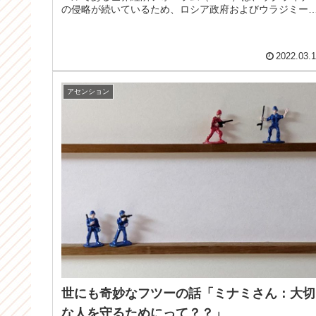
の侵略が続いているため、ロシア政府およびウラジミー
ル・プーチン大統領との「すべ...
2022.03.
アセンション
世にも奇妙なフツーの話「ミナミさん：大切
な人を守るためにって？？」