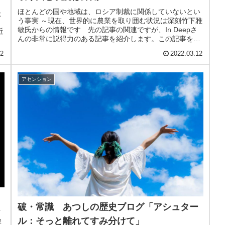
ほとんどの国や地域は、ロシア制裁に関係していないとい
た
う事実 ～現在、世界的に農業を取り囲む状況は深刻竹下雅
敏氏からの情報です 先の記事の関連ですが、In Deepさ
近
んの非常に説得力のある記事を紹介します。この記事を読
んで、“日本の場合はコロ...
12
2022.03.12
アセンション
破・常識 あつしの歴史ブログ「アシュター
イ
ル：そっと離れてすみ分けて」
岸