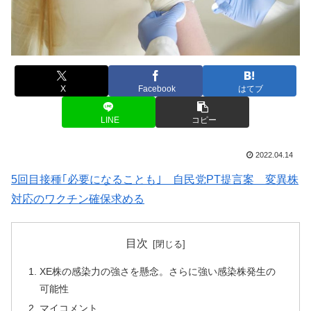
X
Facebook
はてブ
LINE
コピー
2022.04.14
5回目接種｢必要になることも｣ 自民党PT提言案 変異株
対応のワクチン確保求める
目次
XE株の感染力の強さを懸念。さらに強い感染株発生の
可能性
マイコメント