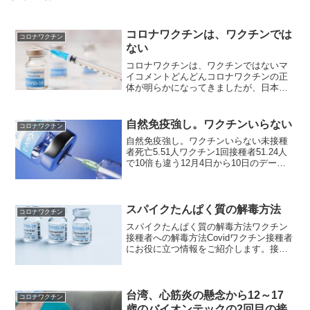
コロナワクチンは、ワクチンでは
コロナワクチン
ない
コロナワクチンは、ワクチンではないマ
イコメントどんどんコロナワクチンの正
体が明らかになってきましたが、日本で
はすでに69万人の人がワクチンを接種し
ています。このままいけば、5月の中頃に
は各自治体からワクチン接種カードが送
自然免疫強し。ワクチンいらない
コロナワクチン
られてくるようになる...
自然免疫強し。ワクチンいらない未接種
者死亡5.51人ワクチン1回接種者51.24人
で10倍も違う12月4日から10日のデータ
を見てください。ワクチン未接種での死
亡率は5.51 現在15.151回接種の死亡率
は、17.22 現在51.24。マ...
スパイクたんぱく質の解毒方法￼
コロナワクチン
スパイクたんぱく質の解毒方法ワクチン
接種者への解毒方法Covidワクチン接種者
にお役に立つ情報をご紹介します。接種
者に最も影響を与えるのがスパイクたん
ぱく質の蓄積であり、周囲の人たちにも
スパイクたんぱく質をシェディングして
しまいますのでスパ...
台湾、心筋炎の懸念から12～17
コロナワクチン
歳のバイオンテックの2回目の接