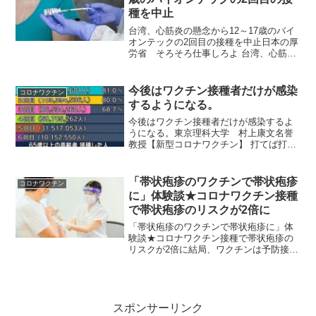
種を中止
台湾、心筋炎の懸念から12～17歳のバイ
オンテックの2回目の接種を中止日本の厚
労省 そろそろ仕事しろよ 台湾、心筋炎
の懸念から12～17歳のバイオンテックの2
回目の接種を中止CECC、12歳以下の
COVIDワクチンの承認は2回目の接種問題
今後はワクチン接種者だけが感染
コロナワクチン
が...
するようになる。
今後はワクチン接種者だけが感染するよ
うになる。東京理科大学 村上康文名誉
教授【新型コロナワクチン】 打てば打つ
ほど感染するワクチンメーカーの当初の
触れ込みは「感染予防効果は90％以上」
というものでしたが、実際のところ、皆
「帯状疱疹のワクチンで帯状疱疹
コロナワクチン
さんの周りではどうで...
に」体験談★コロナワクチン接種
で帯状疱疹のリスクが2倍に
「帯状疱疹のワクチンで帯状疱疹に」体
験談★コロナワクチン接種で帯状疱疹の
リスクが2倍に結局、ワクチンは予防接種
ではなく後遺症発現が目的！コロナワク
チンを受けてない人でさえ、シェディン
グで帯状疱疹になっている方が多いよう
です。うちの母はコロナ...
スポンサーリンク