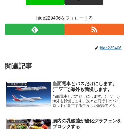
hide229406をフォローする
hide229406
関連記事
当面電車とバスだけにします。
コロナワクチン
(￣▽￣;)海外も我慢します。
当面電車とバスだけにします。(￣▽￣;)
海外も我慢します。次々と飛行中のパイ
ロットが死亡する生々しい記録アメリカ
ン航空2740便 ヴァクシード・パイロット
(ワクチン接種したパイロット）はなぜ飛
行機に乗らない方がいいのか掲載日：
腸内の乳酸菌が酸化グラフェンを
コロナウイルス
2021年11...
ブロックする