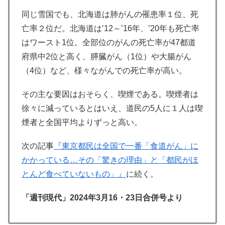
同じ雪国でも、北海道は肺がんの罹患率１位、死
亡率２位だ。北海道は’12～’16年、’20年も死亡率
はワースト1位。全部位のがんの死亡率が47都道
府県中2位と高く、膵臓がん（1位）や大腸がん
（4位）など、様々ながんでの死亡率が高い。
その主な要因はおそらく、喫煙である。喫煙者は
徐々に減っているとはいえ、道民の5人に１人は喫
煙者と全国平均よりずっと高い。
次の記事
『
東京都民は全国で一番「食道がん」に
かかっている…その「驚きの理由」と「都民がほ
とんど食べていないもの」』
に続く。
「週刊現代」2024年3月16・23日合併号より