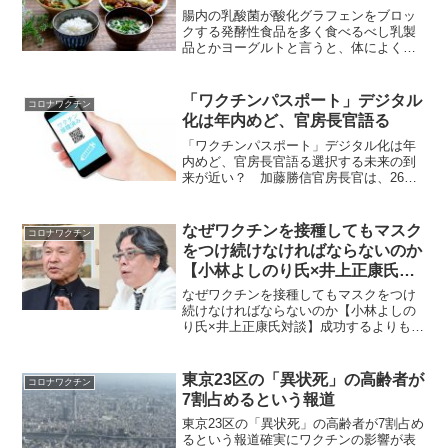
腸内の乳酸菌が酸化グラフェンをブロッ
クする発酵性食品を多く食べるべし乳製
品とかヨーグルトと言うと、体によくな
いと言う人もいるのだけど、​「第5列」の
紹介記事から、​​​​laquintacolumna（翻訳）​​​
乳酸菌は、さまざまな遺伝的...
「ワクチンパスポート」デジタル
コロナワクチン
化は年内めど、官房長官語る
「ワクチンパスポート」デジタル化は年
内めど、官房長官語る選択する未来の到
来が近い？ 加藤勝信官房長官は、26日
午前の会見で、新型コロナワクチンの接
種証明書のデジタル化について、「年内
めどに向けて急いで検討を進めている」
なぜワクチンを接種してもマスク
コロナワクチン
とコメントした。 ワク...
をつけ続けなければならないのか
【小林よしのり氏×井上正康氏対
談】
なぜワクチンを接種してもマスクをつけ
続けなければならないのか【小林よしの
り氏×井上正康氏対談】成功するよりも失
敗しないことを目指す民族性がある ワ
クチンを接種したら、もうマスクはいら
ないし、宴会も解禁に向かうと思ってい
東京23区の「異状死」の高齢者が
コロナワクチン
た人は少なくない。なぜ...
7割占めるという報道
東京23区の「異状死」の高齢者が7割占め
るという報道確実にワクチンの影響が表