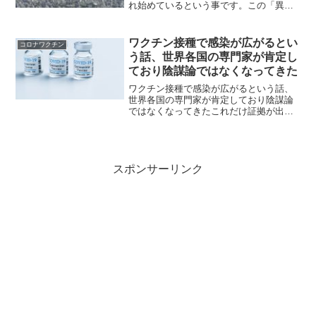
れ始めているという事です。この「異状
死」という言葉は「異常な死」を連想さ
せる曖昧な表現ですが、日本法医学会の
ガイドラインは、異状死体の定義を＞ 確
ワクチン接種で感染が広がるとい
コロナワクチン
実に診断された内因...
う話、世界各国の専門家が肯定し
ており陰謀論ではなくなってきた￼
ワクチン接種で感染が広がるという話、
世界各国の専門家が肯定しており陰謀論
ではなくなってきたこれだけ証拠が出て
きてもワクチン接種止めない厚労省
スポンサーリンク