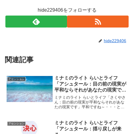
hide229406をフォローする
hide229406
関連記事
ミナミのライト らいとライフ
アセンション
「アシュタール：目の前の現実が
平和ならそれがあなたの現実で
す」
ミナミのライト らいとライフ「さくやさ
ん：目の前の現実が平和ならそれがあな
たの現実です」平和ですね～・・・と言
いながら もう世間はゴールデンウイーク
に入っているのかなぁ～＾＾何となくま
ったりした雰囲気を感じます。私の見て
ミナミのライト らいとライフ
アセンション
いる現実は平和で穏や...
「アシュタール：揺り戻しが来