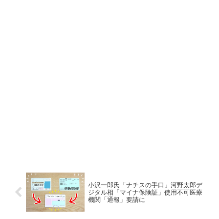
小沢一郎氏「ナチスの手口」河野太郎デ
ジタル相「マイナ保険証」使用不可医療
機関「通報」要請に