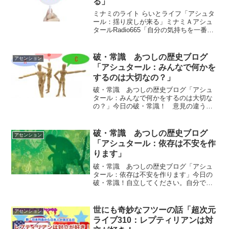
る」
ミナミのライト らいとライフ「アシュタ
ール：揺り戻しが来る」ミナミＡアシュ
タールRadio665「自分の気持ちを一番に
考えることができるところ」vol.1351
「ゲートが閉じてしまうの？？？」
vol.1352 「症状は身体からの回復のサ
破・常識 あつしの歴史ブログ
アセンション
イ...
「アシュタール：みんなで何かを
するのは大切なの？」
破・常識 あつしの歴史ブログ「アシュ
タール：みんなで何かをするのは大切な
の？」今日の破・常識！ 意見の違う人
同士がムリヤリ何かを一緒にしてもそこ
には不満が残るだけで連帯感や親しさは
出てこないのです。楽しいからこそ連帯
破・常識 あつしの歴史ブログ
アセンション
感や親しさを感じるのです...
「アシュタール：依存は不安を作
ります」
破・常識 あつしの歴史ブログ「アシュ
タール：依存は不安を作ります」今日の
破・常識！自立してください。自分で自
分の現実は好きに創ることが出来ると思
うことが自立するためには必要なので
す。ｂｙアシュタールアシュタールから
世にも奇妙なフツーの話「超次元
アセンション
のメッセージ今日のアシュタ...
ライブ310：レプティリアンは対