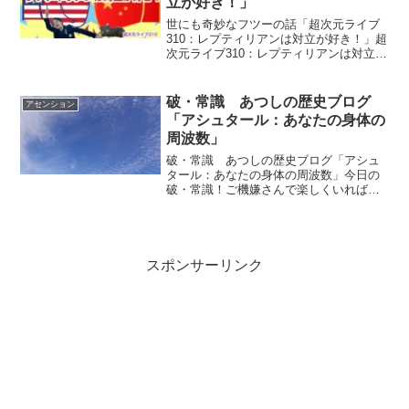
立が好き！」
世にも奇妙なフツーの話「超次元ライブ
310：レプティリアンは対立が好き！」超
次元ライブ310：レプティリアンは対立が
好き！今の私たちの過去のタイムライン
に何が 起きたのか？ これは変えることは
出来ない。 でも、この過去のタイムライ
破・常識 あつしの歴史ブログ
アセンション
ンを知るこ...
「アシュタール：あなたの身体の
周波数」
破・常識 あつしの歴史ブログ「アシュ
タール：あなたの身体の周波数」今日の
破・常識！ご機嫌さんで楽しくいれば、
波動エネルギーも軽くなりますので病気
と共振しなくなるのです。ウイルスも、
化学物質も、添加物もあなたの身体の周
波数と合わなくなりますの...
スポンサーリンク