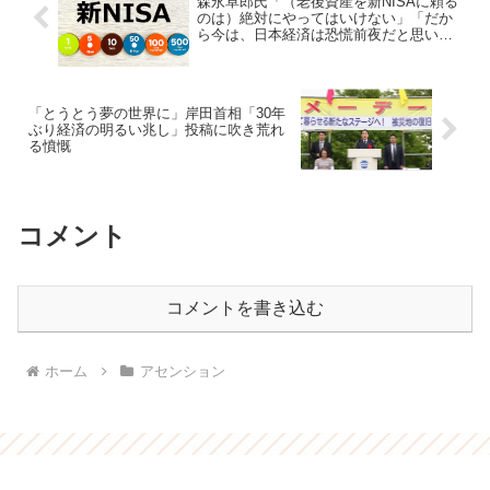
森永卓郎氏「（老後資産を新NISAに頼る
のは）絶対にやってはいけない」「だか
ら今は、日本経済は恐慌前夜だと思いま
す
「とうとう夢の世界に」岸田首相「30年
ぶり経済の明るい兆し」投稿に吹き荒れ
る憤慨
コメント
コメントを書き込む
ホーム
アセンション