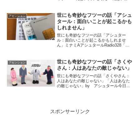
なが笑っていた じょうもんの頃のよう
な 世の中を創る！そのために、俺は天下
を取る！と宣言した織田信長さんの熱い
世にも奇妙なフツーの話「アシュ
アセンション
思い。信長さ...
タール：面白いことが起こるかも
しれません」
世にも奇妙なフツーの話「アシュター
ル：面白いことが起こるかもしれませ
ん」ミナミAアシュタールRadio328「現
実をどの角度で見るか」vol.677「健康法
について」vol.678 「現実をどの角度で見
るか」信用されてないってことがわかっ
世にも奇妙なフツーの話「さくや
アセンション
て...
さん：人はあなたの敵じゃない」
世にも奇妙なフツーの話「さくやさん：
人はあなたの敵じゃない」「人はあなた
の敵じゃない」by アシュタール今日は
さくやさんからのメッセージをお伝えし
ますね＾＾「あなた達はかっこつけすぎ
なのよ。 すべてにおいて完璧に出来るの
よ・・ って見せよう...
スポンサーリンク