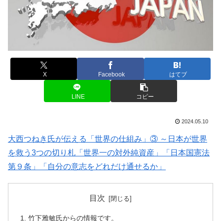
X
Facebook
はてブ
LINE
コピー
2024.05.10
大西つねき氏が伝える「世界の仕組み」③ ～日本が世界
を救う3つの切り札「世界一の対外純資産」「日本国憲法
第９条」「自分の意志をどれだけ通せるか」
目次
竹下雅敏氏からの情報です。