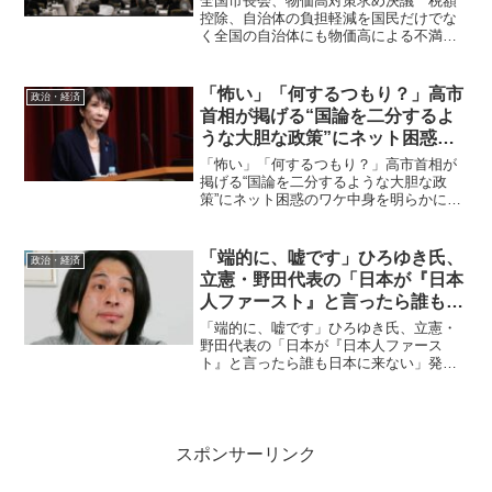
全国市長会、物価高対策求め決議 税額
控除、自治体の負担軽減を国民だけでな
く全国の自治体にも物価高による不満が
高まってきている 全国市長会は10日、
東京都内で総会を開き、石油関連製品の
安定供給や物価高騰対策の強化を国に求
「怖い」「何するつもり？」高市
政治・経済
める決議を採択した。政...
首相が掲げる“国論を二分するよ
うな大胆な政策”にネット困惑の
ワケ
「怖い」「何するつもり？」高市首相が
掲げる“国論を二分するような大胆な政
策”にネット困惑のワケ中身を明らかにせ
ず「国論を二分するような政策」とは？
戦争を認める軍隊を認知した憲法改正な
のか？「高市早苗が総理大臣でいいのか
「端的に、嘘です」ひろゆき氏、
政治・経済
どうか、今主権者たる国...
立憲・野田代表の「日本が『日本
人ファースト』と言ったら誰も日
本に来ない」発言を一刀両断
「端的に、嘘です」ひろゆき氏、立憲・
野田代表の「日本が『日本人ファース
ト』と言ったら誰も日本に来ない」発言
を一刀両断その判断は今回の参議院選で
結果が出るでしょう。立憲が議席を減ら
せば国民がどう判断したという事。「日
本が『日本人ファースト』と...
スポンサーリンク