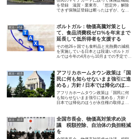
住民のマイナカードに誤って保険証機能
を登録 滋賀・栗東市、「想定外」解除
できず保険証登録は断ったはずが、なぜ
か誤登録のミス 滋賀県栗東市が、住民
女性（５０）のマイナンバーカードを誤
って健康保険証として使える「マイナ保
ポルトガル：物価高騰対策とし
政治・経済
険証」に登録していたこと...
て、食品消費税ゼロ%を年末まで
延長して低所得者を支援する
その他26ヶ国でも食料品と光熱費の減税
を実施している日本とは段違いポルトガ
ルでは今年の4月から10月までの予定で
6％の付加価値税が掛けられている鶏卵や
牛乳、バター、オリーブオイル、パスタ
などの主要食料品に対する税率を0％にす
アフリカホームタウン政策は「国
政治・経済
る減税政策が行わ...
民に何も知らせないまま強引に進
める」方針 / 日本では帰化のほう
が永住権の取得よりも簡単
アフリカホームタウン政策は「国民に何
も知らせないまま強引に進める」方針 /
日本では帰化のほうが永住権の取得より
も簡単英国政府の難民政策が「社会を二
分する大きな火種」になっている竹下雅
敏氏からの情報です。 移住学、国際人
全国市長会、物価高対策求め決
政治・経済
口移動論が専門の浅川...
議 税額控除、自治体の負担軽減
を