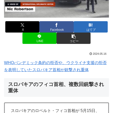
X
Facebook
はてブ
LINE
コピー
2024.05.16
WHOパンデミック条約の拒否や、ウクライナ支援の拒否
を表明していたスロバキア首相が銃撃され重体
スロバキアのフィコ首相、複数回銃撃され
重体
スロバキアのロベルト・フィコ首相が 5月15日、