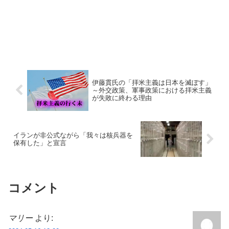
伊藤貫氏の「拝米主義は日本を滅ぼす」
～外交政策、軍事政策における拝米主義
が失敗に終わる理由
イランが非公式ながら「我々は核兵器を
保有した」と宣言
コメント
マリー
より: