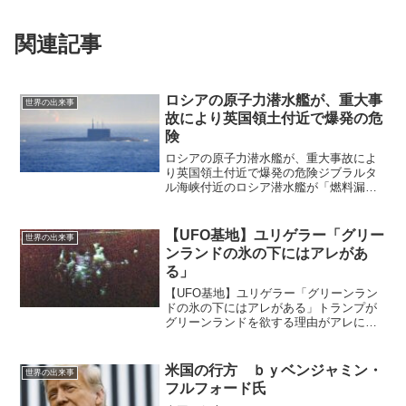
関連記事
ロシアの原子力潜水艦が、重大事
世界の出来事
故により英国領土付近で爆発の危
険
ロシアの原子力潜水艦が、重大事故によ
り英国領土付近で爆発の危険ジブラルタ
ル海峡付近のロシア潜水艦が「燃料漏れ
による爆発の危険」に直面、海軍の活動
が活発化ロシアの潜水艦がジブラルタル
海峡で浮上しているのが発見され、「爆
【UFO基地】ユリゲラー「グリー
世界の出来事
発の危険」を宣言したと報...
ンランドの氷の下にはアレがあ
る」
【UFO基地】ユリゲラー「グリーンラン
ドの氷の下にはアレがある」トランプが
グリーンランドを欲する理由がアレにあ
る【UFO基地】ユリゲラー「グリーンラ
ンドの氷の下にはアレがある」 【UFO
基地】ユリゲラー「グリーンランドの氷
米国の行方 ｂｙベンジャミン・
世界の出来事
の下にはア...
フルフォード氏