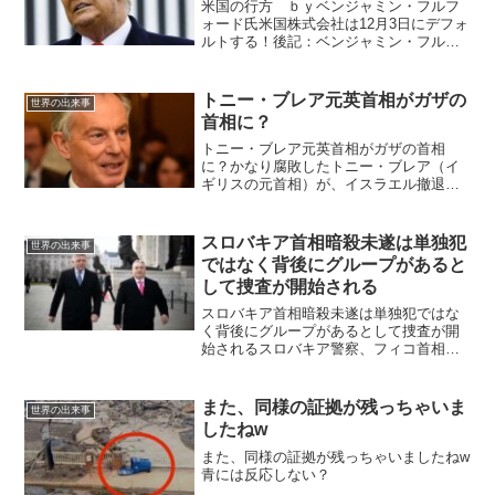
米国の行方 ｂｙベンジャミン・フルフ
ォード氏米国株式会社は12月3日にデフォ
ルトする！後記：ベンジャミン・フルフ
ォード氏に関しては色々と噂があります
が、闇を知る人物だからこそ真実がぽろ
っと出てくることがあると思います。
トニー・ブレア元英首相がガザの
世界の出来事
100％正確な情報では...
首相に？
トニー・ブレア元英首相がガザの首相
に？かなり腐敗したトニー・ブレア（イ
ギリスの元首相）が、イスラエル撤退後
のガザの暫定統治機構のトップに君臨す
る可能性があるそうです。なぜトニー・
ブレアなのでしょうか？？？ガザをパレ
スロバキア首相暗殺未遂は単独犯
世界の出来事
スチナ人に返還するまでの5...
ではなく背後にグループがあると
して捜査が開始される
スロバキア首相暗殺未遂は単独犯ではな
く背後にグループがあるとして捜査が開
始されるスロバキア警察、フィコ首相暗
殺未遂で広範な陰謀を捜査スロバキア警
察は、5月15日のロベルト・フィコ首相暗
殺未遂事件を巡る広範な犯罪陰謀の可能
また、同様の証拠が残っちゃいま
世界の出来事
性を捜査している。フ...
したねw
また、同様の証拠が残っちゃいましたねw
青には反応しない？