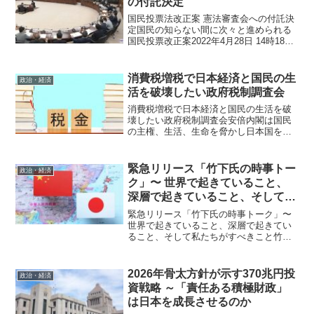
の付託決定
国民投票法改正案 憲法審査会への付託決
定国民の知らない間に次々と進められる
国民投票改正案2022年4月28日 14時18
分 憲法改正の手続きを定めた国民投票
法を、公職選挙法に合わせて投票環境を
整備する改正案の扱いについて、28日の
消費税増税で日本経済と国民の生
政治・経済
衆議院議院...
活を破壊したい政府税制調査会
消費税増税で日本経済と国民の生活を破
壊したい政府税制調査会安倍内閣は国民
の主権、生活、生命を脅かし日本国を破
壊するために誕生したようなものです。
初めからやっていることが全て反国民で
す。昨年の消費税増税で消費が激減した
緊急リリース「竹下氏の時事トー
政治・経済
ことで財政がさらに悪化し...
ク」〜 世界で起きていること、
深層で起きていること、そして私
たちがすべきこと
緊急リリース「竹下氏の時事トーク」〜
世界で起きていること、深層で起きてい
ること、そして私たちがすべきこと竹下
雅敏氏からの情報です 近日公開予定の
竹下氏の映像配信の中で、読者の皆さま
に急ぎお伝えしたい内容がありました。
2026年骨太方針が示す370兆円投
政治・経済
20分に要約したものを...
資戦略 ～「責任ある積極財政」
は日本を成長させるのか