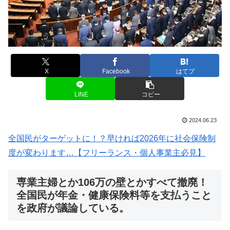
X
Facebook
はてブ
LINE
コピー
2024.06.23
全国民がターゲットに！？早ければ2026年に社会保険制
度が変わります…【フリーランス・個人事業主必見】
専業主婦とか106万の壁とかすべて撤廃！
全国民が年金・健康保険料等を支払うこと
を政府が議論している。