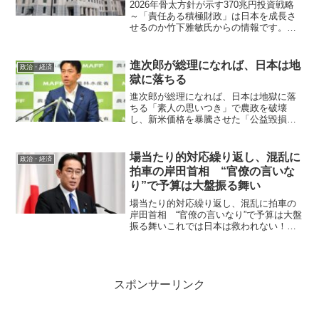
2026年骨太方針が示す370兆円投資戦略
～「責任ある積極財政」は日本を成長さ
せるのか竹下雅敏氏からの情報です。 6
月30日の経済財政諮問会議において、
2026年の骨太方針の原案が示されまし
た。“石破政権は企業による「賃上げ」や
進次郎が総理になれば、日本は地
政治・経済
「地方創生...
獄に落ちる
進次郎が総理になれば、日本は地獄に落
ちる「素人の思いつき」で農政を破壊
し、新米価格を暴騰させた「公益毀損」
の恐るべき実態30万トンも放出したの
に、なぜか新米の価格が高騰？今、市場
に出回り始めた新米が5kgで約5000円に
場当たり的対応繰り返し、混乱に
政治・経済
まで高騰し、新米米価...
拍車の岸田首相 “官僚の言いな
り”で予算は大盤振る舞い
場当たり的対応繰り返し、混乱に拍車の
岸田首相 “官僚の言いなり”で予算は大盤
振る舞いこれでは日本は救われない！
「今の内閣の考え方には全くそぐわない
言語道断の発言だ」。岸田文雄・首相は
同性婚をめぐって「見るのも嫌だ」など
と発言した荒井勝喜・総...
スポンサーリンク