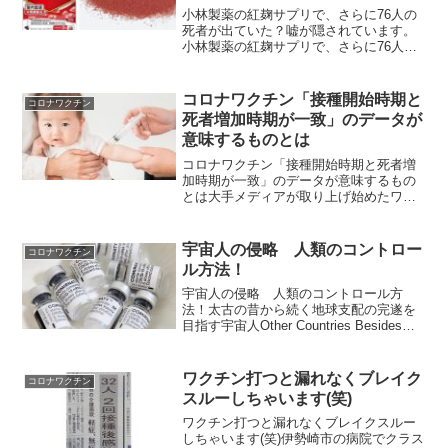
小林製薬の紅麹サプリで、さらに76人の
死者が出ていた？嘘が隠されています。
小林製薬の紅麹サプリで、さらに76人の
死者が出ていた？嘘が隠されています。
目的は、小林製薬を窮地に追い込むこと
です。武見敬三の騙しの手口を解説しま
コロナワクチン「接種開始時期と
コロナワクチン
す。紅麹サプリの主成...
死者増加時期が一致」のデータが
意味するものとは
コロナワクチン「接種開始時期と死者増
加時期が一致」のデータが意味するもの
とは大手メディアが取り上げ始めたワク
チン接種と死者数の関係命を救うはずの
ワクチンだが、接種を繰り返すとなぜか
死者が増えていた。原因はコロナか、が
宇宙人の侵略 人類のコントロー
コロナワクチン
んや心疾患か、それとも別...
ル方法！
宇宙人の侵略 人類のコントロール方
法！太古の昔から続く地球支配の完遂を
目指す宇宙人Other Countries Besides
Austria Now Making Covid-19 Vaccines
Compulsory for Cit...
ワクチン打つと漏れなくブレイク
コロナワクチン
スルーしちゃいます(笑)
ワクチン打つと漏れなくブレイクスルー
しちゃいます(笑)伊勢崎市の病院でクラス