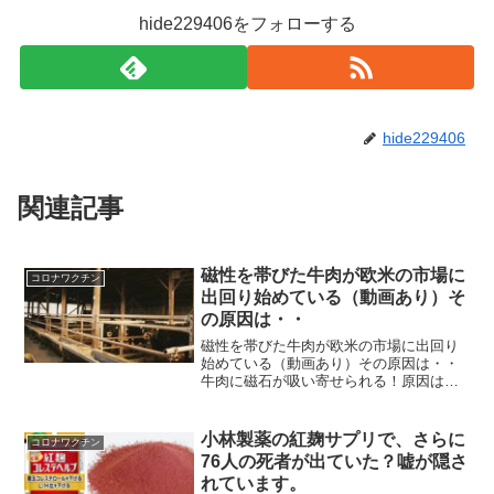
hide229406をフォローする
hide229406
関連記事
磁性を帯びた牛肉が欧米の市場に
コロナワクチン
出回り始めている（動画あり）そ
の原因は・・
磁性を帯びた牛肉が欧米の市場に出回り
始めている（動画あり）その原因は・・
牛肉に磁石が吸い寄せられる！原因はワ
クチン中の酸化グラフェン磁性を帯びた
牛肉が市場に出て来るようになったとい
う動画です。これはひょっとして、様々
小林製薬の紅麹サプリで、さらに
コロナワクチン
なワクチンや医薬品に含ま...
76人の死者が出ていた？嘘が隠さ
れています。