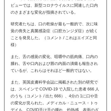
ビューでは、新型コロナウイルスに関連した口内
のさまざまな変化が指摘されている。
研究者たちは、口の乾燥が最も一般的で、次に味
覚の喪失と真菌感染症（口腔カンジダ症）が続く
ことを発見した。（コメント / これはエイズと同
様）
また、舌の感覚の変化、咀嚼中の筋肉痛、口内の
腫れ、舌や口内および唇の内面の潰瘍も報告され
ているが、これらはそれほど一般的ではない。
また、英国皮膚科学会誌に掲載された別の研究で
は、スペインで COVID-19 で入院した患者 666 人
のうち（コメント / 出た 666）、4分の 1に口や舌
の変化が見られた。メディカル・ニュース・トゥ
デイも、COVID舌は舌の腫れ、灼熱感、表面のざ