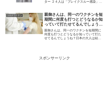
ター ２４人は「ブレイクスルー感染」09
月22日 21時36分 群馬県は、伊勢崎市の
病院で２５人が新型コロナウイルスに感
染したことが新たに確認され、クラスタ
親御さんは、同一のワクチンを短
コロナワクチン
ーが発生...
期間に何度も打つとどうなるか知
っていて打たせてるんでしょう
ね？
親御さんは、同一のワクチンを短期間に
何度も打つとどうなるか知っていて打た
せてるんでしょうね？日本の大人は結局
テレビと国の言うことしか信じていない
自己免疫疾患の子供を大量増産したいの
が見え見えですよね。自己免疫疾患にな
った子供たちが普段かから...
スポンサーリンク