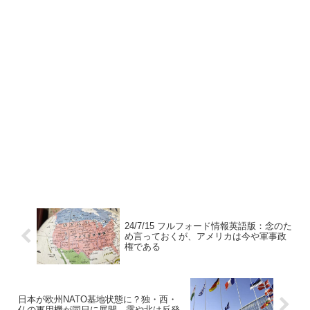
24/7/15 フルフォード情報英語版：念のた
め言っておくが、アメリカは今や軍事政
権である
日本が欧州NATO基地状態に？独・西・
仏の軍用機が同日に展開、露や北は反発