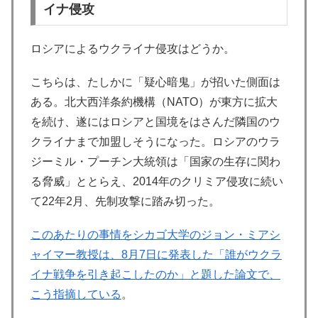
イナ侵攻
ロシアによるウクライナ侵攻はどうか。
こちらは、たしかに「疑心暗鬼」が招いた側面は
ある。北大西洋条約機構（NATO）が東方に拡大
を続け、遂にはロシアと国境をはさんだ隣国のウ
クライナまで加盟しそうになった。ロシアのウラ
ジーミル・プーチン大統領は「国家の生存に関わ
る脅威」ととらえ、2014年のクリミア侵攻に続い
て22年2月、先制攻撃に踏み切った。
このあたりの事情をシカゴ大学のジョン・ミアシ
ャイマー教授は、8月7日に発表した「誰がウクラ
イナ戦争を引き起こしたのか」と題した論文で、
こう指摘している
。