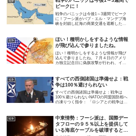
戦争のパニックは今後1～3週間で
戦争
ピークに！
戦争のパニックは今後1～3週間でピーク
に！フーシ派がバブ・エル・マンデブ海
峡を封鎖し紅海の商業交通を遮断したな
ら、我々はこれまで見たことがないよう
な悪夢のシナリオに直面するでしょう。
日本や世界にとって最も厄介なことはホ
ほい！種明かしをするような情報
戦争
ルムズ海峡が封鎖され続...
が飛び込んで参りましたね。
ほい！種明かしをするような情報が飛び
込んで参りましたね。７月４日のアメリ
カ独立記念日に偽旗攻撃が行われ、イラ
ン攻撃の口実となる可能性が高い。匿名
ハッカー集団アノニマスが昨日動画を配
信。 アメリカを戦争に巻き込むための
すべての西側諸国は準備せよ：戦
戦争
『偽旗作戦』が計画されて...
争は100％避けられない
すべての西側諸国は準備せよ：戦争は
100％避けられないNATOの同盟国防相へ
の凍りつく指令： 「ロシアとの戦争は避
けられない - 西側諸国は準備せよ」警
告：NATO提督、「食料を備蓄し、全面核
戦争に備えよ」と真実に言及NATO軍事委
中東情勢：フーシ派は、国際デー
戦争
員会のロ...
タフローの９５％以上を提供して
いる海底ケーブルを破壊すると脅