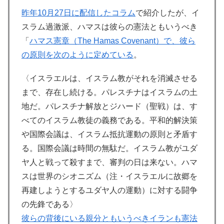
昨年10月27日に配信したコラム
で紹介したが、イ
スラム過激派、ハマスは彼らの憲法ともいうべき
「
ハマス憲章（The Hamas Covenant）で、彼ら
の原則を次のように定めている
。
〈イスラエルは、イスラム教がそれを消滅させる
まで、存在し続ける。パレスチナはイスラムの土
地だ。パレスチナ解放とジハード（聖戦）は、す
べてのイスラム教徒の義務である。平和的解決策
や国際会議は、イスラム抵抗運動の原則と矛盾す
る。国際会議は時間の無駄だ。イスラム教がユダ
ヤ人と戦って殺すまで、審判の日は来ない。ハマ
スは世界のシオニズム（注・イスラエルに故郷を
再建しようとするユダヤ人の運動）に対する闘争
の先鋒である〉
彼らの背後にいる親分ともいうべきイランも憲法