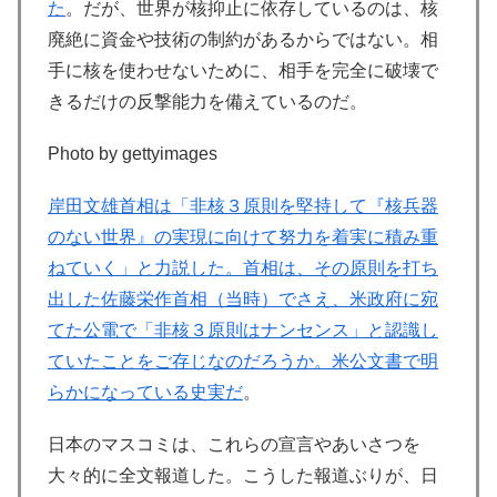
た
。だが、世界が核抑止に依存しているのは、核
廃絶に資金や技術の制約があるからではない。相
手に核を使わせないために、相手を完全に破壊で
きるだけの反撃能力を備えているのだ。
Photo by gettyimages
岸田文雄首相は「非核３原則を堅持して『核兵器
のない世界』の実現に向けて努力を着実に積み重
ねていく」と力説した。首相は、その原則を打ち
出した佐藤栄作首相（当時）でさえ、米政府に宛
てた公電で「非核３原則はナンセンス」と認識し
ていたことをご存じなのだろうか。米公文書で明
らかになっている史実だ
。
日本のマスコミは、これらの宣言やあいさつを
大々的に全文報道した。こうした報道ぶりが、日