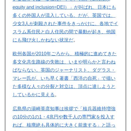
equity and inclusion=DEI）」が叫ばれ、日本にも
多くの外国人が流入している。だが、英国では、
少女3人が刺殺された事件をきっかけに、各地でイ
スラム系住民と白人住民の間で暴動が起き、他国
にも飛び火しかねない状況だ
。
欧州各国が2010年ごろから、積極的に進めてきた
多文化共生路線の失敗は、いまや明らかと言わね
ばならない。英国のジャーナリスト、ダグラス・
マレー氏が、いち早く著書「西洋の自死」で描い
た多様な人々の分裂と対立は、頂点に達しようと
しているかに見える
。
広島県の湯崎英彦知事は挨拶で「核兵器維持増強
の10分の1の1・4兆円や数千人の専門家を投入す
れば、核廃絶も具体的に大きく前進する」と語っ