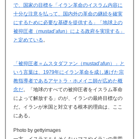
で、国家の目標を「イラン革命のイスラム内容に
十分な注意を払って、国内外の革命の継続を確実
にするために必要な基礎を提供する」「地球上の
被抑圧者（mustad’afun）による政府を実現する」
と定めている
。
「被抑圧者＝ムスタダファン（mustad’afun）」と
いう言葉は、1979年にイラン革命を成し遂げた宗
教指導者であるアヤトラ・ホメイニ師が広めた概
念だ
。「地球のすべての被抑圧者をイスラム革命
によって解放する」のが、イランの最終目標なの
だ。イランが米国と対立する根本的理由は、ここ
にある。
Photo by gettyimages
一方、イスラエルもそんなハマスやイランの意図