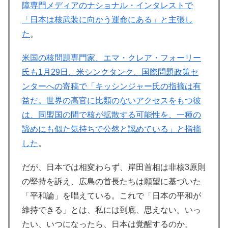
障専門メディアのナショナル・インタレストで
「日本は核武装に向かう運命にある」と主張し
た
。
米国の核問題専門家、エマ・クレア・フォーリー
氏も1月29日、米シンクタンク、国際問題政策セ
ンターへの寄稿で「キッシンジャー氏の指摘は有
益だ。世界の高官に比類のないアクセスをもつ彼
は、同盟国の間で核が拡散する可能性を、一種の
諦めにも似た気持ちで公然と認めている」と指摘
した
。
だが、日本では相変わらず、岸田首相は非核3原則
の堅持を訴え、広島の首長たちは願望に基づいた
「平和論」を唱えている。これで「日本の平和が
維持できる」とは、私には到底、思えない。いっ
たい、いつになったら、日本は覚醒するのか。