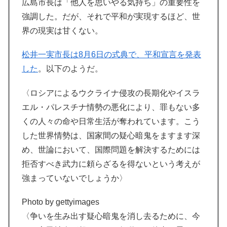
広島市長は「他人を思いやる気持ち」の重要性を
強調した。だが、それで平和が実現するほど、世
界の現実は甘くない。
松井一実市長は8月6日の式典で、平和宣言を発表
した
。以下のようだ。
〈ロシアによるウクライナ侵攻の長期化やイスラ
エル・パレスチナ情勢の悪化により、罪もない多
くの人々の命や日常生活が奪われています。こう
した世界情勢は、国家間の疑心暗鬼をますます深
め、世論において、国際問題を解決するためには
拒否すべき武力に頼らざるを得ないという考えが
強まっていないでしょうか〉
Photo by gettyimages
〈争いを生み出す疑心暗鬼を消し去るために、今