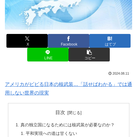
X
Facebook
はてブ
LINE
コピー
2024.08.11
アメリカがビビる日本の核武装…「話せばわかる」では通
用しない世界の現実
目次
真の独立国になるためには核武装が必要なのか？
平和実現への道は甘くない