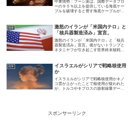
す
中東情勢：フーシ派は、国際データフロ
ーの９５％以上を提供している海底ケー
ブルを破壊すると脅す海底ケーブルが切
断されると世界中の経済がマヒするイラ
ンの支援を受けたフーシ派は、彼らの陣
地への集中的な空爆にもかかわらず、イ
激怒のイランが「米国内テロ」と
戦争
エメンでの政策を継続し、...
「核兵器製造済み」宣言。
激怒のイランが「米国内テロ」と「核兵
器製造済み」宣言。後がないトランプと
ネタニヤフが引き起こす世界終末核戦争
ホルムズ海峡封鎖と米軍上陸作戦が招く
核戦争の危機トランプ氏の始めたイラン
戦争でイスラエルと米国が窮地に立って
イスラエルがシリアで戦略核使用
戦争
いる。この戦争に勝つには...
か
イスラエルがシリアで戦略核使用かキノ
コ雲が上がったことで核使用が疑われた
が、トルコやキプロスの放射線量データ
ーが出てきて核使用が確定した。へっぴ
りごしさん：【文殊菩薩】より～ イス
ラエルがシリアで戦略核使用か 2024年12
月31日(火)よ...
スポンサーリンク