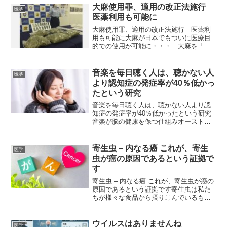
大麻使用罪、適用の改正法施行
医学
医薬利用も可能に
大麻使用罪、適用の改正法施行 医薬利
用も可能に大麻が日本でもついに医療目
的での使用が可能に・・・ 大麻を「麻
薬」と位置づけ、他の規制薬物と同様に
使用罪を適用する麻薬取締法と大麻取締
法の改正法の一部が12日、施行された。
音楽を毎日聴く人は、聴かない人
医学
若者らを中心とする大麻...
より認知症の発症率が40％低かっ
たという研究
音楽を毎日聴く人は、聴かない人より認
知症の発症率が40％低かったという研究
音楽が脳の健康を保つ仕組みオーストラ
リアの研究で、論文はこちらにありま
す。ただ、「音楽の種類」には言及され
ていません。音楽といっても、演歌もノ
寄生虫 – 内なる癌 これが、寄生
医学
イズミュージックもスラッ...
虫が癌の原因であるという証拠で
す
寄生虫 – 内なる癌 これが、寄生虫が癌の
原因であるという証拠です寄生虫は私た
ちが様々な食品から摂りこんでいるもの
です。2025年10月28日 動画は下記リンク
からご視聴ください。PARASITES - THE
CANCER WITHIN ...
ウイルスはありませんね
医学