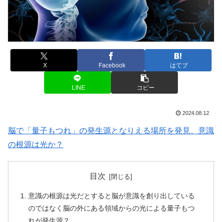
X
Facebook
はてブ
LINE
コピー
2024.08.12
脳で「量子もつれ」の発生源となりえる場所を発見、意識
の根源は光か？
目次
意識の根源は光だとすると脳が意識を創り出している
のではなく脳の外にある領域からの光による量子もつ
れが発生源？