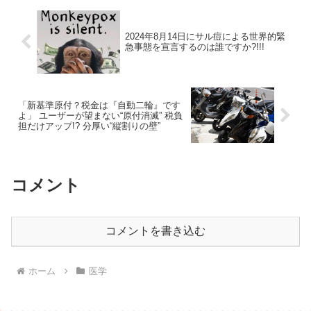
2024年8月14日にサル痘による世界的緊
急事態を宣言するのは誰ですか?!!!
「新基準原付？税金は『自動二輪』です
よ」 ユーザーが望まない“原付消滅” 税負
担だけアップ!? 分厚い“縦割りの壁”
コメント
コメントを書き込む
ホーム
医学