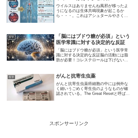
ウイルスはありませんね風邪が移ったよ
うになるのは生体共鳴現象が起こるか
ら・・・。これはアシュタールやさくや
さんが述べていたことですね。風邪がう
つるのはウイルスではなく生体共鳴（共
鳴現象）。文章では意味が分からなくて
も、画像を見れば意味が分か...
「脳にはブドウ糖が必須」という
医学
医学常識に対する決定的な反証
「脳にはブドウ糖が必須」という医学常
識に対する決定的な反証脳の活動には脂
肪が必要！コレステロールは下げない方
が良い！何となく高コレステロールを撲
滅しようとする医学界の闇の意図がわか
ります。研究論文『脂肪が脳のシナプス
がんと抗寄生虫薬
医学
機能を支える重要なエネル...
がんと抗寄生虫薬癌細胞の中には例外な
く細いうごめく寄生虫のようなものが確
認されている。The Great Resetと呼ばれ
る邪悪な計画「岸田文雄が推奨してい
る」が銀行や投資会社が私たちの家を
次々と買い占めている、とRFKジュニア
が警告して...
スポンサーリンク