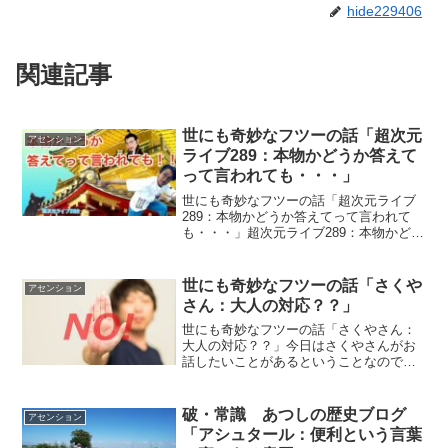
hide229406
関連記事
世にも奇妙なフツーの話「超次元
アセンション
ライブ289：本物かどうか答えて
って言われても・・・」
世にも奇妙なフツーの話「超次元ライブ
289：本物かどうか答えてって言われて
も・・・」超次元ライブ289：本物かどう
か答えてって言われても・・・ミナミや
信長さんのようにさくやさんとやり取
り していた歴史上の人物はいるのでしょ
世にも奇妙なフツーの話「さくや
アセンション
うか？ 輪廻転生...
さん：大人の対応？？」
世にも奇妙なフツーの話「さくやさん：
大人の対応？？」今日はさくやさんがお
話したいことがあるということなのでお
伝えしますねぇ～～＾０＾「大人の対
応？？」by さくやさん「あのね、イヤ
なことがあったら本気でイヤだと 言わな
破・常識 あつしの歴史ブログ
アセンション
きゃ伝わらないのよ。 ...
「アシュタール：便利という言葉