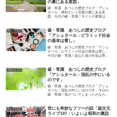
の裏にある意図」
破・常識 あつしの歴史ブログ「アシュ
タール：便利という言葉の裏にある意
図」今日の破・常識！サイトの更新は行
われていませんが、Youtubeの動画はアッ
プされているようですので今回はその動
画を続けて掲載しておきます。「便利と
破・常識 あつしの歴史ブログ
アセンション
いう言葉の裏にある...
「アシュタール：ピラミッド社会
の基本は脅し」
破・常識 あつしの歴史ブログ「アシュ
タール：ピラミッド社会の基本は脅し」
今日の破・常識！あなた達の社会は脅し
で成り立っています。あなた達を脅すこ
とで、脅している方は利益を得ているの
です。ピラミッド型の社会の基本はおど
破・常識 あつしの歴史ブログ
アセンション
しです。人々を怖がらせる...
「アシュタール：混乱の中にいる
のです」
破・常識 あつしの歴史ブログ「アシュ
タール：混乱の中にいるのです」今日の
破・常識！気がついてしまったのなら
ば、変化を受け入れてください。忘れて
いたことを思いだす覚悟をしてくださ
い。そうすれば、あなた自身の意思で楽
世にも奇妙なフツーの話「超次元
アセンション
しい社会を創造することが出来...
ライブ197：いよいよ昭和の裏話