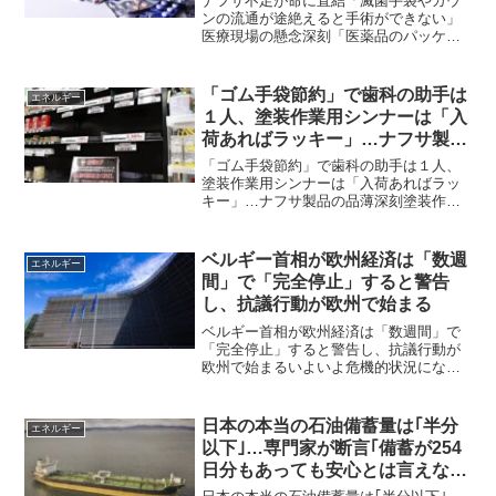
ナフサ不足が命に直結「滅菌手袋やガウ
ンの流通が途絶えると手術ができない」
医療現場の懸念深刻「医薬品のパッケー
ジ容器の調達が難しくなってきている。
早いところではゴールデンウィーク前後
で一部の物品に欠品が生じる」中東情勢
「ゴム手袋節約」で歯科の助手は
エネルギー
の悪化で懸念されるプラス...
１人、塗装作業用シンナーは「入
荷あればラッキー」…ナフサ製品
の品薄深刻
「ゴム手袋節約」で歯科の助手は１人、
塗装作業用シンナーは「入荷あればラッ
キー」…ナフサ製品の品薄深刻塗装作業
に欠かせないシンナーの売り場の棚に
は、「現在入荷の予定は未定となってお
ります」と書かれた小さな看板が置かれ
ベルギー首相が欧州経済は「数週
エネルギー
ていた。 中東情勢の影響で...
間」で「完全停止」すると警告
し、抗議行動が欧州で始まる￼
ベルギー首相が欧州経済は「数週間」で
「完全停止」すると警告し、抗議行動が
欧州で始まるいよいよ危機的状況になり
つつある欧州経済2022 年 9 月 11 日ベル
ギー首相が「数週間で欧州経済が完全に
停止する」と警告し、欧州で抗議デモが
日本の本当の石油備蓄量は｢半分
エネルギー
開始された...
以下｣…専門家が断言｢備蓄が254
日分もあっても安心とは言えな
い｣事情