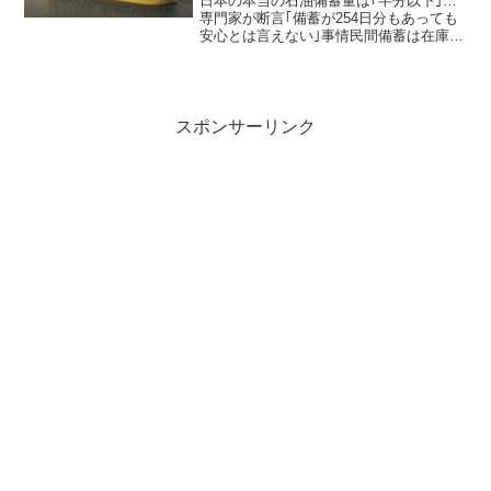
日本の本当の石油備蓄量は｢半分以下｣…
専門家が断言｢備蓄が254日分もあっても
安心とは言えない｣事情民間備蓄は在庫で
あり備蓄ではない。日本の真の石油備蓄
量は100日（3か月半、今から見て7月）前
後と思われる。石油危機は目の前にあ
る。ホルムズ...
スポンサーリンク