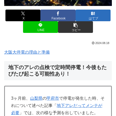
X
Facebook
はてブ
LINE
コピー
2024.08.18
大阪大停電の理由と準備
地下のアレの点検で定時間停電！今後もた
びたび起こる可能性あり！
3ヶ月前、
山梨県
の
甲府市
で停電が発生した時、そ
れについて述べた記事「
地下アレだってメンテが
必要
」では、次の様な予測を出していました。