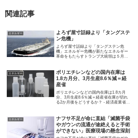
関連記事
よろず屋寸話録より「タングステ
エネルギー
ン危機」
よろず屋寸話録より「タングステン危
機」エネルギー危機が新たなエネルギー
革命をもたらすトランプ大統領は５月１
３日から１５日にかけて中国・北京を訪
問し、習近平国家主席と会談しまし
た。 私が不思議に思ったのは、このと
ポリエチレンなどの国内在庫は
エネルギー
きイーロン・マスク氏といった米...
1.8カ月分、3月生産8.6％減＝経
産省
ポリエチレンなどの国内在庫は1.8カ月
分、3月生産8.6％減＝経産省在庫が切れ
る2か月後をどうするか？ - 経済産業省は
３０日、ポリエチレンやポ​リプロピレン
とい‌ったナフサ由来の化学製品の在庫は
国内​需要の１．８カ月程度の水​準を維持
ナフサ不足が命に直結「滅菌手袋
エネルギー
して...
やガウンの流通が途絶えると手術
ができない」医療現場の懸念深刻