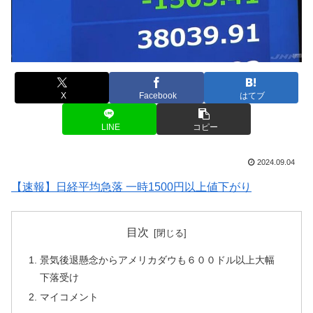
X
Facebook
はてブ
LINE
コピー
2024.09.04
【速報】日経平均急落 一時1500円以上値下がり
目次
景気後退懸念からアメリカダウも６００ドル以上大幅
下落受け
マイコメント