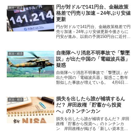
に、NHKは、ネット事業が放送と同様に
必須業務となる歴史的転換点を迎える。
円が対ドルで141円台、金融政策
政治・経済
名実とも...
格差で円売り加速－24年ぶり安値
更新
円が対ドルで141円台、金融政策格差で円
売り加速－24年ぶり安値更新今後さらに
円安が進み、以前の予測150円台に近付
く 東京外国為替市場では円が対ドルで
一時１ドル＝141円台まで下落し、24年ぶ
りの安値を更新している。米国をはじ
自衛隊ヘリ消息不明事故で「撃墜
政治・経済
め、オースト...
説」が出た中国の「電磁波兵器」
疑惑
自衛隊ヘリ消息不明事故で「撃墜説」が
出た中国の「電磁波兵器」疑惑ここ数年
類似した事故が増えている。 4月6日夕
方、10人が乗った陸上自衛隊の多用途ヘ
リコプター「UH60JA」が沖縄県宮古島近
辺で消息を絶ち、その後の捜索で漂流す
損失を出したら誰が補填するん
政治・経済
る「陸上自衛隊...
だ？ 岸田政権「貯蓄から投資
へ」のトンチンカン
損失を出したら誰が補填するんだ？ 岸田
政権「貯蓄から投資へ」のトンチンカ
ン 岸田政権が掲げる「新しい資本主
義」の実行計画原案として、個人型確定