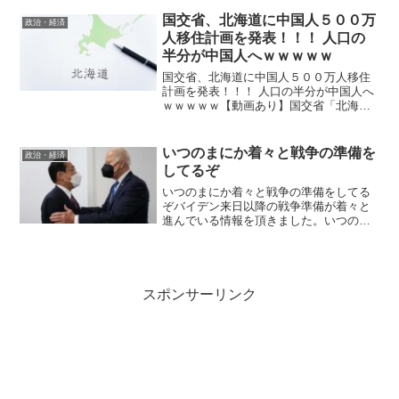
拠出年金（iDeCo、イデコ）の加入対象年
齢を65歳以上に引き上げる方針が盛り込
国交省、北海道に中国人５００万
政治・経済
まれた。現預金に偏...
人移住計画を発表！！！ 人口の
半分が中国人へｗｗｗｗｗ
国交省、北海道に中国人５００万人移住
計画を発表！！！ 人口の半分が中国人へ
ｗｗｗｗｗ【動画あり】国交省「北海道
の人口を５００万人から１０００万人に
増やす、中国人でね」1: 2020/08/25(火)
19:30:50.43 .net小野寺ま...
いつのまにか着々と戦争の準備を
政治・経済
してるぞ￼
いつのまにか着々と戦争の準備をしてる
ぞバイデン来日以降の戦争準備が着々と
進んでいる情報を頂きました。いつのま
にか着々と戦争の準備をしてるぞ防衛装
備の輸出緩和 戦闘機も検討、豪印など
12カ国対象: 日本経済新聞これ、戦争準備
ですよ↓都内地下鉄...
スポンサーリンク