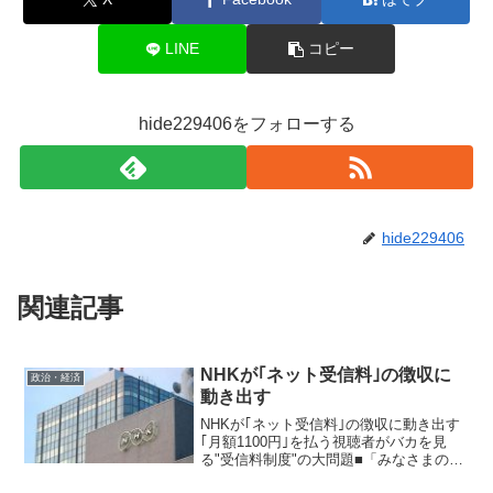
LINE
コピー
hide229406をフォローする
hide229406
関連記事
NHKが｢ネット受信料｣の徴収に
政治・経済
動き出す
NHKが｢ネット受信料｣の徴収に動き出す
｢月額1100円｣を払う視聴者がバカを見
る"受信料制度"の大問題■「みなさまの
NHK」の金看板が泣く放送100年の節目