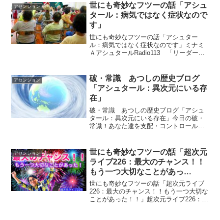
秀吉さん、家康さん、そして光秀さん
世にも奇妙なフツーの話「アシュ
アセンション
の 計画だったとい...
タール：病気ではなく症状なので
す」
世にも奇妙なフツーの話「アシュター
ル：病気ではなく症状なのです」ミナミ
ＡアシュタールRadio113 「リーダーを
求めないでください」vol.247 「リーダー
を求めないでください」vol.248 「反対の
ことをすればいいのです」「病気では...
破・常識 あつしの歴史ブログ
アセンション
「アシュタール：異次元にいる存
在」
破・常識 あつしの歴史ブログ「アシュ
タール：異次元にいる存在」今日の破・
常識！あなた達を支配・コントロールし
ている宇宙人は波動の軽い存在ではあり
ません。あなた達の思考を操作して、あ
なた達よりも偉い存在だと思わせている
世にも奇妙なフツーの話「超次元
アセンション
だけです。ｂｙアシュター...
ライブ226：最大のチャンス！！
もう一つ大切なことがあっ
た！！」
世にも奇妙なフツーの話「超次元ライブ
226：最大のチャンス！！もう一つ大切な
ことがあった！！」超次元ライブ226：最
大のチャンス！！もうひとつ大切なこと
があった！！社会をグルんとひっくり返