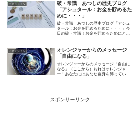
す大きなチャンスが もう一つあっ
破・常識 あつしの歴史ブログ
アセンション
た！！ それは・・ ...
「アシュタール：お金を貯めるた
めに・・・」
破・常識 あつしの歴史ブログ「アシュ
タール：お金を貯めるために・・・」今
日の破・常識！お金を貯めるためにとい
う理由でまったく別の仕事をしないでく
ださいね。もしお金を貯めるためにする
のならば、あなたがしたいと思っている
オレンジャーからのメッセージ
アセンション
仕事に関係する仕事をして...
「自由になる」
オレンジャーからのメッセージ「自由に
なる」（ここから）おれはオレンジャ
ー！あなたにはあなた自身を縛っている
何かがあるだろうか小さいころに両親や
仲間たちに刷り込まれたトラウマや強固
な価値感に縛られてはいないか絶対的に
正しいと教え込まれた強い正...
スポンサーリンク