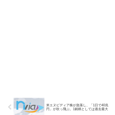
米エヌビディア株が急落し、「1日で40兆
円」が吹っ飛ぶ。1銘柄としては過去最大