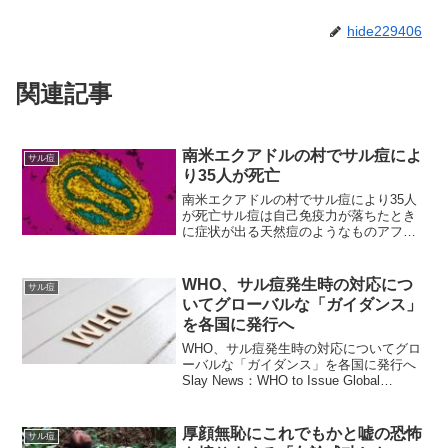
hide229406
関連記事
南米エクアドルの村でサル痘によ
サル痘
り35人が死亡
南米エクアドルの村でサル痘により35人
が死亡サル痘は自己免疫力が落ちたとき
に症状が出る天然痘のようなものアフリ
カでは、結構な死者が出ていることが報
じられていまして、コンゴ民主共和国で
は、昨年 600人近くが死亡したとのこ
WHO、サル痘発生時の対応につ
サル痘
と。しかし、アフリカ...
いてグローバルな「ガイダンス」
を各国に発行へ
WHO、サル痘発生時の対応についてグロ
ーバルな「ガイダンス」を各国に発行へ
Slay News：WHO to Issue Global
‘Guidance’ to Nations on Handling
Monkeypox Outbreak ...
厚顔無恥にこれでもかと嘘の恐怖
サル痘