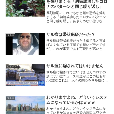
を煽りまくる「勿論成功したコロ
ナのパターンと同じ繰り返し」￼
厚顔無恥にこれでもかと嘘の恐怖を煽り
まくる「勿論成功したコロナのパターン
と同じ繰り返し」あきらめない懲りない
人々です。今度は別のウイルスを出す？
WHOがサル痘の緊急事態宣言を今回見送
ったそうですが、そりゃそうですよ。だ
サル痘は帯状疱疹だった？￼
サル痘
って「コロナプランデミ...
サル痘は帯状疱疹だった？似てると言え
ばよく似ている症状です短いビデオです
が、これが事実である可能性が高いと思
います。たとえサル痘に感染した人がい
ても、それはワクチンの副作用ではない
かと思っています。トラックで輸送中の
実験用のサルが逃げ出した...
サル痘に騙されてはいけません
ウイルス
サル痘に騙されてはいけませんコロナの
次はサル痘ニュース報道がどこの社もサ
ル痘(笑)これは、人々の関心をサル痘に向
けようとする悪巧みの一環てすね。メデ
ィアが、我々をひとつの方向に向けよう
とする時は、非常に危ないと考えた方が
無難です。ウクライナ...
わかりますよね。どういうシステ
サル痘
ムになっているかはｗｗｗ￼
わかりますよね。どういうシステムにな
っているかはｗｗｗ感染の原因はワクチ