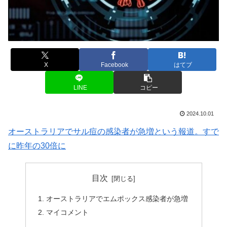
X
Facebook
はてブ
LINE
コピー
2024.10.01
オーストラリアでサル痘の感染者が急増という報道。すで
に昨年の30倍に
目次
オーストラリアでエムポックス感染者が急増
マイコメント