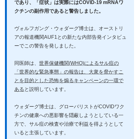
であり、「症状」は実際にはCOVID-19 mRNAワ
クチンの副作用であると警告しました。
ヴォルフガング・ウォダーグ博士は、オーストリ
アの報道機関AUF1との新たな内部告発インタビュ
ーでこの警告を発しました。
同医師は、
世界保健機関(WHO)によるサル痘の
「世界的な緊急事態」の報告は、大衆を脅かすこ
とを目的とした恐怖を煽るキャンペーンの一環で
ある
と説明しています。
ウォダーグ博士は、グローバリストがCOVIDワク
チンの健康への悪影響を隠蔽しようとしている一
方で、サル痘の検査や治療で利益を得ようとして
いると主張しています。