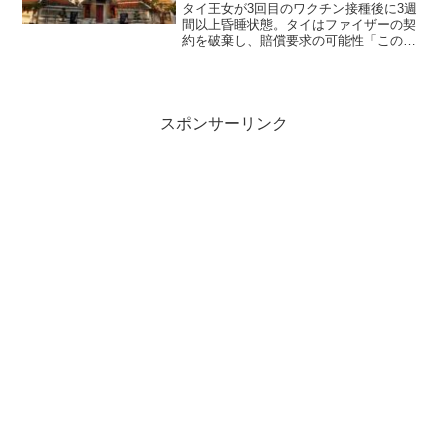
要求の可能性
タイ王女が3回目のワクチン接種後に3週
間以上昏睡状態。タイはファイザーの契
約を破棄し、賠償要求の可能性「この契
約の破棄を宣言する世界で最初の国にな
るよう努力します」竹下雅敏氏からの情
報です。 タイ王室庁の発表では、昨年
の12月14日にワチラ...
スポンサーリンク