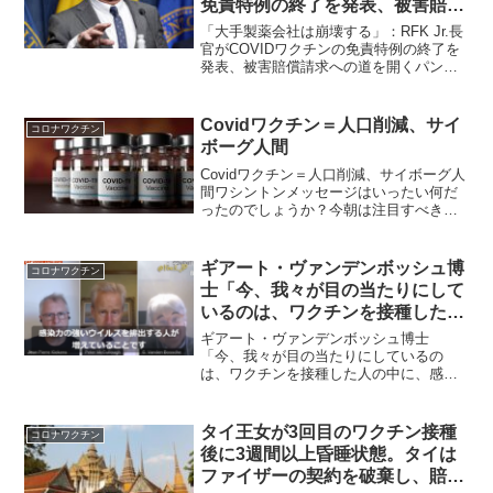
免責特例の終了を発表、被害賠償
請求への道を開く
「大手製薬会社は崩壊する」：RFK Jr.長
官がCOVIDワクチンの免責特例の終了を
発表、被害賠償請求への道を開くパンデ
ミック以来ワクチン製造業者が頼りにし
てきた法的責任の免除が撤廃され、ワク
チンに関連するとされる健康被害をめぐ
Covidワクチン＝人口削減、サイ
コロナワクチン
る訴訟に直面...
ボーグ人間
Covidワクチン＝人口削減、サイボーグ人
間ワシントンメッセージはいったい何だ
ったのでしょうか？今朝は注目すべき記
事がたくさん掲載されていました。全て
をご紹介するのは困難ですので一部のみ
ご紹介させていただきます。一体、いつ
ギアート・ヴァンデンボッシュ博
コロナワクチン
になったら毒ワクチ...
士「今、我々が目の当たりにして
いるのは、ワクチンを接種した人
の中に、感染力の強いウイルスを
ギアート・ヴァンデンボッシュ博士
排出する人が増えていることで
「今、我々が目の当たりにしているの
は、ワクチンを接種した人の中に、感染
す。
力の強いウイルスを排出する人が増えて
いることです。これはまさに集団免役の
真逆なのです。…我々はワクチン接種者
タイ王女が3回目のワクチン接種
コロナワクチン
を無症候性のウイルス拡散者にし...
後に3週間以上昏睡状態。タイは
ファイザーの契約を破棄し、賠償