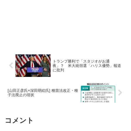
トランプ勝利で「スタジオがお通
夜」？ 米大統領選「ハリス優勢」報道
に批判
[山田正彦氏×深田萌絵氏] 種苗法改正・種
子法廃止の現状
コメント