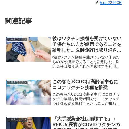
hide229406
関連記事
彼はワクチン接種を受けていない
コロナワクチン
子供たちの方が健康であることを
証明した。医師免許は取り消され
た
彼はワクチン接種を受けていない子供た
ちの方が健康であることを証明した。医
師免許は取り消された国家権力を利用し
て彼らの邪魔になるものは容赦なく消す
彼はワクチン接種を受けていない子供た
ちの方が健康であることを証明した。医
この春も米CDCは高齢者中心に
コロナワクチン
師免許は取り消された。ポ...
コロナワクチン接種を推奨
この春も米CDCは高齢者中心にコロナワ
クチン接種を推奨米国ではコロナワクチ
ンは引き続き無料！またも老人が狙われ
る！ アメリカCDC疾病予防管理センタ
ーは、「この春も65歳以上の高齢者と免
疫不全者を中心に、新型コロナワクチン
「大手製薬会社は崩壊する」：
コロナワクチン
接種を推奨する」と...
RFK Jr.長官がCOVIDワクチンの