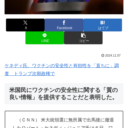
X
Facebook
はてブ
LINE
コピー
2024.11.07
ケネディ氏、ワクチンの安全性と有効性を「直ちに」調
査 トランプ次期政権で
米国民にワクチンの安全性に関する「質の
良い情報」を提供することだと表明した。
（ＣＮＮ）
米大統領選に無所属で出馬後に撤退
したロバート・ケネディ・ジュニア氏は６日、ワ