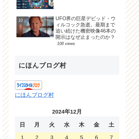
UFO界の巨星デビッド・ウ
ィルコック急逝。最期まで
追い続けた機密映像46本の
開示はなぜ止まったのか？
108 views
にほんブログ村
にほんブログ村
2024年12月
日
月
火
水
木
金
土
1
2
3
4
5
6
7