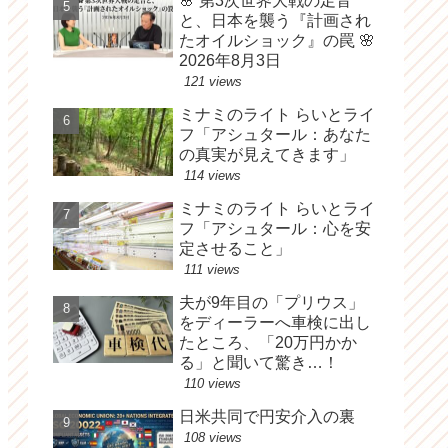
🌸 第3次世界大戦の足音
と、日本を襲う『計画され
たオイルショック』の罠 🌸
2026年8月3日
121 views
ミナミのライト らいとライ
フ「アシュタール：あなた
の真実が見えてきます」
114 views
ミナミのライト らいとライ
フ「アシュタール：心を安
定させること」
111 views
夫が9年目の「プリウス」
をディーラーへ車検に出し
たところ、「20万円かか
る」と聞いて驚き…！
110 views
日米共同で円安介入の裏
108 views