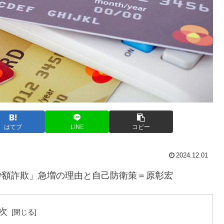
はてブ
LINE
コピー
2024.12.01
少額詐欺」急増の理由と自己防衛策＝原彰宏
次