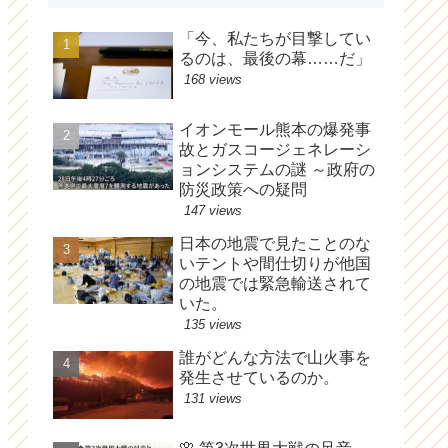
「今、私たちが目撃してい
るのは、最後の幕……だ」
168 views
イオンモール熊本の爆発事
故とガスコージェネレーシ
ョンシステムの謎 ～政府の
防災政策への疑問
147 views
日本の地震で見たことのな
いテントや間仕切りが他国
の地震では緊急輸送されて
いた。
135 views
誰がどんな方法で山火事を
発生させているのか。
131 views