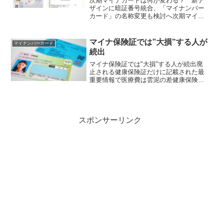
次期マイナカードは何が変わる？ 新デ
ザインに暗証番号統合、「マイナンバー
カード」の名称変更も検討へ次期マイナ
ンバーカードの新たな呼称を公募検討…
デジタル庁 デジタル庁は3月18日、マイ
ナンバーカードの次期カードについて、
マイナ保険証では”大損”する人が
マイナンバーカード
最終案をとりまとめた...
続出
マイナ保険証では"大損"する人が続出廃
止される健康保険証だけに記載された最
重要情報で医療費は雲泥の差健康保険証
が12月2日に廃止され、マイナンバーカー
ドに健康保険証の機能が搭載されたマイ
ナ保険証に一本化される。だが、このマ
イナ保険証には健康...
スポンサーリンク