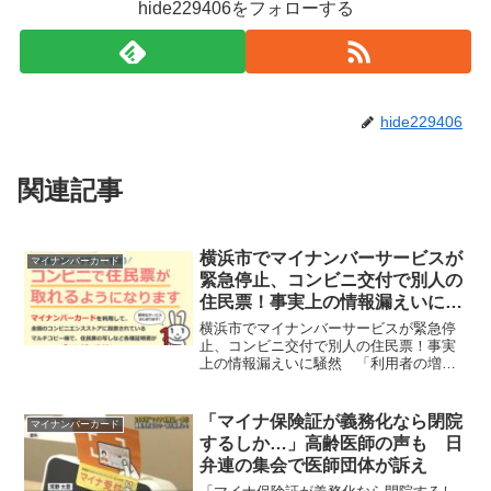
hide229406をフォローする
hide229406
関連記事
横浜市でマイナンバーサービスが
マイナンバーカード
緊急停止、コンビニ交付で別人の
住民票！事実上の情報漏えいに騒
然 「利用者の増加で過剰な負
横浜市でマイナンバーサービスが緊急停
荷」
止、コンビニ交付で別人の住民票！事実
上の情報漏えいに騒然 「利用者の増加
で過剰な負荷」原因はシステムの過剰不
可ではなく人為的ミスの可能性あり3月27
日に横浜市でマイナンバーカードを使っ
「マイナ保険証が義務化なら閉院
マイナンバーカード
てコンビニエンススト...
するしか…」高齢医師の声も 日
弁連の集会で医師団体が訴え