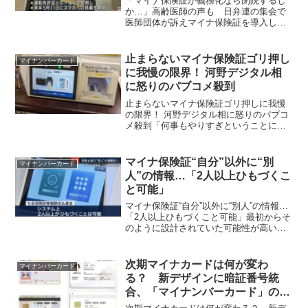
「マイナ保険証が義務化なら閉院するし
か…」高齢医師の声も 日弁連の集会で
医師団体が訴えマイナ保険証を導入しな
い、出来ない医療機関が14％、日本弁護
士連合会（日弁連）は11月21日、マイナ
ンバーカードと健康保険証を一体化した
止まらないマイナ保険証ゴリ押し
マイナンバーカード
「マイナ保険証」義...
に我慢の限界！ 河野デジタル相
に怒りのパブコメ殺到
止まらないマイナ保険証ゴリ押しに我慢
の限界！ 河野デジタル相に怒りのパブコ
メ殺到「何事もやりすぎということにな
らないように気を付けていただく必要は
ある」──。マイナ保険証の利用促進につ
いて、河野デジタル相は11日の会見で、
マイナ保険証“自分”以外に“別
マイナンバーカード
そう言い放った。マ...
人”の情報…「2人以上ひもづくこ
と可能」
マイナ保険証“自分”以外に“別人”の情報…
「2人以上ひもづくこと可能」最初からそ
のように設計されていた可能性が高い。
いわゆる背乗り用！ マイナンバーカー
ドをめぐるトラブルを受け、所管する3大
臣は閣議後の会見で“謝罪”しました。 河
次期マイナカードは何が変わ
マイナンバーカード
野太郎デジ...
る？ 新デザインに暗証番号統
合、「マイナンバーカード」の名
称変更も検討へ