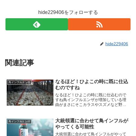
hide229406をフォローする
hide229406
関連記事
なるほど！ひよこの時に既に仕込
鳥インフルエンザ
むのですね
なるほど！ひよこの時に既に仕込むので
すね鳥インフルエンザが増加している理
由がまさにそこカラスやスズメなど野鳥
はワクチン打たないもんねー！はい！何
でニワトリだけが鳥インフルと騒ぐ事に
なるか分かりましたね(笑)鳥インフルは、
大統領選に合わせて鳥インフルが
鳥インフルエンザ
カラスやスズメを避け...
やってくる可能性
大統領選に合わせて鳥インフルがやって