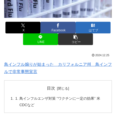
X
Facebook
はてブ
LINE
コピー
2024.12.25
鳥インフル煽りが始まった カリフォルニア州 鳥インフ
ルで非常事態宣言
目次
鳥インフルエンザ対策 “ワクチンに一定の効果” 米
CDCなど