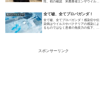
性、初の確認 米農務省エンザウイルス
（Ｈ５Ｎ１）がアルパカに感染した症例
が初めて確認されたと発表した。アルパ
カの陽性反応が出たのはアイダホ州の農
全て嘘、全てプロパガンダ！
鳥インフルエンザ
場で、今月に入り、感染が...
全て嘘、全てプロパガンダ！感染症や伝
染病はウイルスやバクテリアの感染によ
るものではなく患者の免疫力の低下、過
労、ストレス、食生活、環境、遺伝など
の影響によるもの日本ではまだ始まって
いませんが、欧米で鳥インフルエンザの
大劇場が始まっているため...
スポンサーリンク