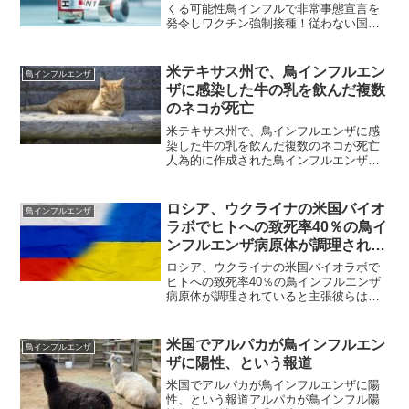
くる可能性鳥インフルで非常事態宣言を
発令しワクチン強制接種！従わない国民
は強制収容所に隔離される。米国が選挙
妨害のため鳥インフルエンザ偽旗作戦を
準備中 ： 2024年6月29日驚くべき告発 衝
米テキサス州で、鳥インフルエン
鳥インフルエンザ
撃的な展開の...
ザに感染した牛の乳を飲んだ複数
のネコが死亡
米テキサス州で、鳥インフルエンザに感
染した牛の乳を飲んだ複数のネコが死亡
人為的に作成された鳥インフルエンザウ
イルスが忍び寄っている！米国の猫が、
高病原性鳥インフルエンザ（HPAI）Aに
感染した牛からの生乳を与えられた後に
ロシア、ウクライナの米国バイオ
鳥インフルエンザ
死亡したと研究者たち...
ラボでヒトへの致死率40％の鳥イ
ンフルエンザ病原体が調理されて
いると主張
ロシア、ウクライナの米国バイオラボで
ヒトへの致死率40％の鳥インフルエンザ
病原体が調理されていると主張彼らは周
到に次のパンデミックの準備を進めてい
る模様40％致死というのは、「ワクチ
ン」接種者の間でなら、ありそうで
米国でアルパカが鳥インフルエン
鳥インフルエンザ
す、、5Gもあることだし、...
ザに陽性、という報道
米国でアルパカが鳥インフルエンザに陽
性、という報道アルパカが鳥インフル陽