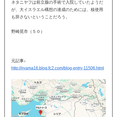
ネタニヤフは前立腺の手術で入院していたようだ
が、大イスラエル構想の達成のためには、核使用
も辞さないということだろう。
野崎晃市（５０）
元記事↓
http://iiyama16.blog.fc2.com/blog-entry-11506.html