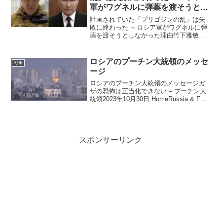
軍がワグネルに弾薬を渡そうとし
なかった理由
計画されていた「プリゴジンの乱」は失
敗に終わった ～ロシア軍がワグネルに弾
薬を渡そうとしなかった理由竹下雅敏氏
からの情報です。 「プリゴジンの乱」
は、ベラルーシのアレクサンドル・ルカ
シェンコ大統領の仲介により合意に至
ロシアのプーチン大統領のメッセ
戦争
り、「武装クーデター」は...
ージ
ロシアのプーチン大統領のメッセージガ
ザの恐怖は正当化できない – プーチン大
統領2023年10月30日 HomeRussia & FSU
イスラエルのガザ無差別爆撃には弁解の
余地はない、ロシア大統領が発言Smoke
rises from an...
スポンサーリンク