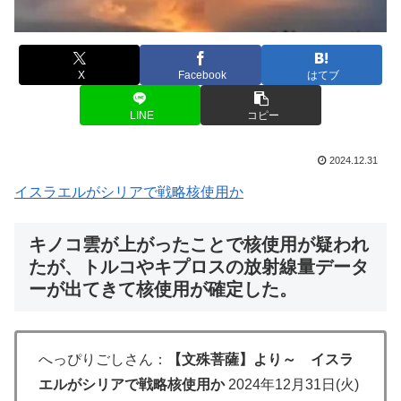
X
Facebook
はてブ
LINE
コピー
2024.12.31
イスラエルがシリアで戦略核使用か
キノコ雲が上がったことで核使用が疑われ
たが、トルコやキプロスの放射線量データ
ーが出てきて核使用が確定した。
へっぴりごしさん：
【文殊菩薩】より～
イスラ
エルがシリアで戦略核使用か
2024年12月31日(火)