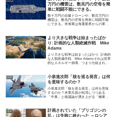
万円の機雷は、数兆円の空母を簡
単に戦闘不能にできる。
数十万円の自爆ドローンや、数百万円の
機雷は、数兆円の空母を簡単に戦闘不能
にできる。米海軍は海運業界からの軍に
よる護衛要請をここ11日間、連日断って
いる。イランの攻撃リスクが高すぎるか
らだ。人類史上最強とされるアメリカ海
より大きな戦争は始まったばか
戦争
軍が、たった33キロの...
り: 計画的な人類絶滅作戦 Mike
Adams
より大きな戦争は始まったばかり: 計画的
な人類絶滅作戦 Mike Adamsそれは世界
的なエネルギー崩壊、つまり仕組まれた
危機の意図的な振戦です。私の見解で
は、これは世界的な飢餓を画策し、人類
の人口を減らすための組織的な取り組み
小泉進次郎「核を巡る発言」は何
戦争
です。はじめ...
を意味するのか？
小泉進次郎「核を巡る発言」は何を意味
するのか？米軍兵器が枯渇しつつある
「中東」と核議論が湧き上がる「極東」
とを結ぶ“点と線”かつては東西陣営の盟主
として、世界を支配してきた米ロ両国。
しかし現在、その超大国が「それぞれの
計画されていた「プリゴジンの
戦争
戦場」で苦戦を強いられ...
乱」は失敗に終わった ～ロシア