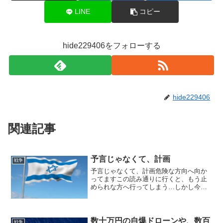
LINE
コピー
hide229406をフォローする
hide229406
関連記事
予言じゃなくて、計画
戦争
予言じゃなくて、計画危険な方向へ向か
ってますこの読み通りに行くと、もう止
められな方へ行ってしまう…しかし今ま
で何度も仕掛けられ、その都度うまく切
り抜けてきたプーチンは、どのように立
ち回るのか？これは避けられない道なの
か？静観しかないんだけど...
数十万円の自爆ドローンや、数百
戦争