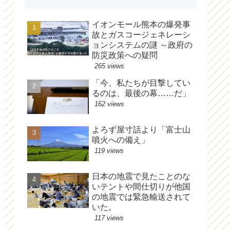
イオンモール熊本の爆発事
故とガスコージェネレーシ
ョンシステムの謎 ～政府の
防災政策への疑問
265 views
「今、私たちが目撃してい
るのは、最後の幕……だ」
162 views
よろず屋寸話より「富士山
噴火への備え」
119 views
日本の地震で見たことのな
いテントや間仕切りが他国
の地震では緊急輸送されて
いた。
117 views