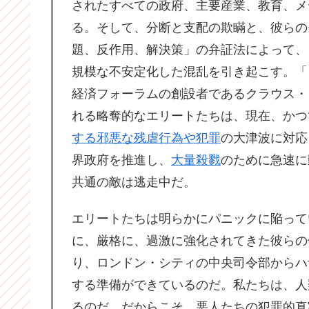
されたすべての政府、主要産業、教育、メ
る。そして、分断と支配の欺瞞と、彼らの
題、反作用、解決策」の弁証法によって、
規模な不安定化した混乱を引き起こす。「
経済フォーラムの創設者であるクラウス・
れる略奪的なエリートたちは、現在、かつ
する邪悪な残虐行為や犯罪
の大津波に対応
界政府を推進し、
大量殺戮
のために急速に
共通の敵は逃走中だ。
エリートたちは明らかにパニックに陥って
に、厳格に、過激に強化されてきた彼らの
り、ロンドン・シティの中央司令部からハ
する準備ができているのだ。私たちは、人
るのだ。だからこそ、悪人たちの犯罪的真