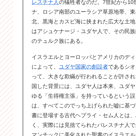
レスチナ人
の犠牲者なのだ。7世紀から1
ナ、ロシア南部のユーラシア草原地帯、東
北、黒海とカスピ海に挟まれた広大な土地
はアシュケナージ・ユダヤ人で、その民族
のテュルク族にある。
イスラエルとヨーロッパとアメリカのディ
によって、
ユダヤ国家の創設者
であるシオ
って、大きな欺瞞が行われることが許され
国した背景には、ユダヤ人は本来、ユダヤ
ゆる「生得権主張」を持っているという誤
は、すべてこのでっち上げられた嘘に基づ
書に登場する古代ヘブライ・セム人とは、
く、実際には見捨てられたパレスチナ人で
マンチックに美化された聖書のイスラエル