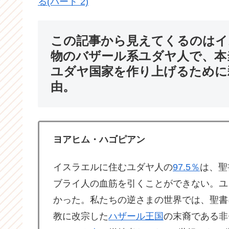
る(パート 2)
この記事から見えてくるのはイ
物のバザール系ユダヤ人で、本
ユダヤ国家を作り上げるために
由。
ヨアヒム・ハゴピアン
イスラエルに住むユダヤ人の
97.5％
は、聖
ブライ人の血筋を引くことができない。ユ
かった。私たちの逆さまの世界では、聖書
教に改宗した
ハザール王国
の末裔である非