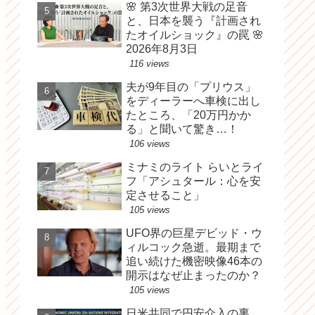
🌸 第3次世界大戦の足音
と、日本を襲う『計画され
たオイルショック』の罠 🌸
2026年8月3日
116 views
夫が9年目の「プリウス」
をディーラーへ車検に出し
たところ、「20万円かか
る」と聞いて驚き…！
106 views
ミナミのライト らいとライ
フ「アシュタール：心を安
定させること」
105 views
UFO界の巨星デビッド・ウ
ィルコック急逝。最期まで
追い続けた機密映像46本の
開示はなぜ止まったのか？
105 views
日米共同で円安介入の裏