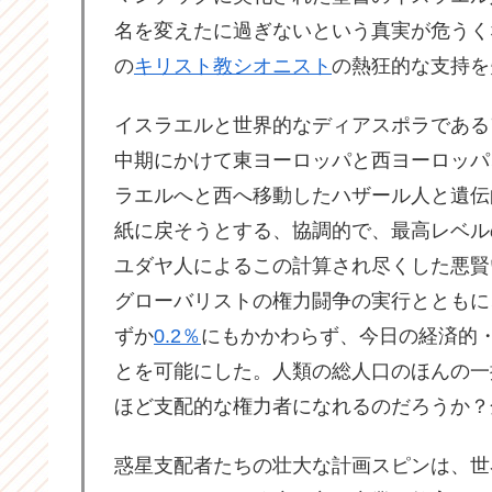
名を変えたに過ぎないという真実が危うく
の
キリスト教シオニスト
の熱狂的な支持を
イスラエルと世界的なディアスポラである
中期にかけて東ヨーロッパと西ヨーロッパ
ラエルへと西へ移動したハザール人と遺伝
紙に戻そうとする、協調的で、最高レベル
ユダヤ人によるこの計算され尽くした悪賢
グローバリストの権力闘争の実行とともに
ずか
0.2％
にもかかわらず、今日の経済的
とを可能にした。人類の総人口のほんの一
ほど支配的な権力者になれるのだろうか？
惑星支配者たちの壮大な計画スピンは、世