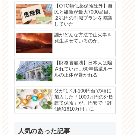
【OTC類似薬保険除外】自
民と維新が最大7000品目、
２兆円の削減プランを協議
していた
誰がどんな方法で山火事を
発生させているのか。
【財務省崩壊】日本人は騙
されていた…60年償還ルー
ルの正体が暴かれる
父が“1ドル100円台”の頃に
加入した「1000万円の外貨
建て保険」が、円安で「評
価額1610万円」に
人気のあった記事