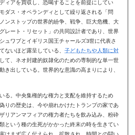
ディアを買収し、恐喝することを前提にしてい
モダス・オペランディとして繰り返される「問
ノンストップの世界的紛争、戦争、巨大危機、大
グレート・リセット」の共同設計者であり、世界
シュワブとイギリス国王チャールズ3世に代表さ
てないほど露呈している、
子どもたちや人類に対
して、ネオ封建的奴隷化のための専制的な単一世
動き出している。世界的な意識の高まりにより、
いる。中央集権的な権力と支配を維持するため
偽りの歴史は、今や崩れかけたトランプの家であ
ザリアンマフィアの権力者たちを飲み込み、粉砕
類という種の生死がかかった終末の時を生きてい
実はまず広く伝えられ、拡散され、時間との闘い