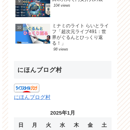
104 views
ミナミのライト らいとライ
フ「超次元ライブ491：世
界がぐるんとひっくり返
る！」
98 views
にほんブログ村
にほんブログ村
2025年1月
日
月
火
水
木
金
土