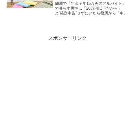
いたら
68歳で「年金＋年15万円のアルバイト」
で暮らす男性…「20万円以下だから」
と“確定申告”せずにいたら役所から「申告
漏れ」の通知が！ 税務署はスルーなの
に“指摘される理由”とは？60代後半になっ
ても、社会とのつながりやお小遣い稼ぎ
のために、...
スポンサーリンク