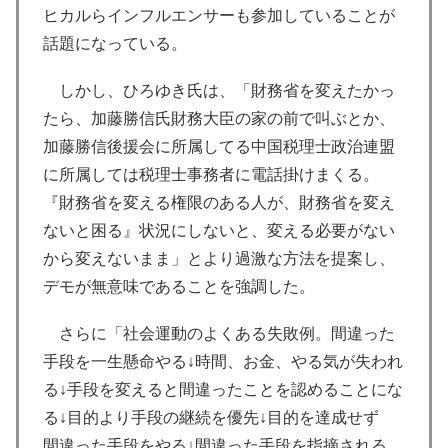
ヒカルらインフルエンサーも参加していることが
話題になっている。
しかし、ひろゆき氏は、「財務省を変えたかっ
たら、加藤勝信氏財務大臣の家の前で叫ぶとか、
加藤勝信後援会に所属してる中国税理士政治連盟
に所属しては税理士事務者に電話掛けまくる。
『財務省を変える権限のある人が、財務省を変え
ないと困る』状況にしないと、変える必要がない
から変えないまま」とより過激な方法を提案し、
デモが無意味であることを強調した。
さらに「社会運動のよくある失敗例。間違った
手段を一生懸命やる↓時間、お金、やる気が失われ
る↓手段を変えると間違ったことを認めることにな
る↓目的より手段の継続を優先↓目的を達成せず
間違った手段をやる↓間違った手段を指摘される