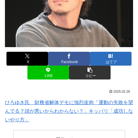
X
Facebook
はてブ
LINE
コピー
2025.02.26
ひろゆき氏 財務省解体デモに強烈皮肉「運動の失敗を望
んでる？頭が悪いからわからない？」キッパリ「成功しな
いやり方」