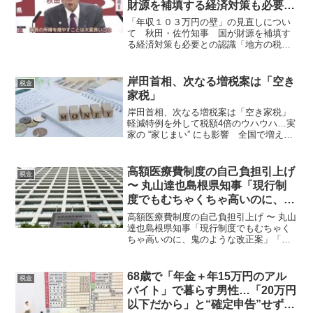
財源を補填する経済対策も必要と
の認識
「年収１０３万円の壁」の見直しについ
て 秋田・佐竹知事 国が財源を補填す
る経済対策も必要との認識「地方の税収
が減るから困る」ではなく、「国がその
分補填する」が正しい考え方。国民民主
党が求めている「年収１０３万円の壁」
岸田首相、次なる増税案は「空き
税金
の見直しについて秋田県の...
家税」
岸田首相、次なる増税案は「空き家税」
軽減特例を外して税額4倍のウハウハ…実
家の “家じまい” にも影響 全国で増える
空き家について、政府は、壁に亀裂が入
るなど管理が不十分な建物の税優遇を見
直す検討に入った。固定資産税を軽減す
高額医療費制度の自己負担引上げ
税金
る特例から外す方...
〜 丸山達也島根県知事「現行制
度でもむちゃくちゃ高いのに、鬼
のような改正案」
高額医療費制度の自己負担引上げ 〜 丸山
達也島根県知事「現行制度でもむちゃく
ちゃ高いのに、鬼のような改正案」「こ
のような国家的殺人の案を出した役所、
政府は責任を」「国民皆保険の破壊」
不意の病に冒されて高額な治療が必要に
68歳で「年金＋年15万円のアル
税金
なっても、日本には高...
バイト」で暮らす男性…「20万円
以下だから」と“確定申告”せずに