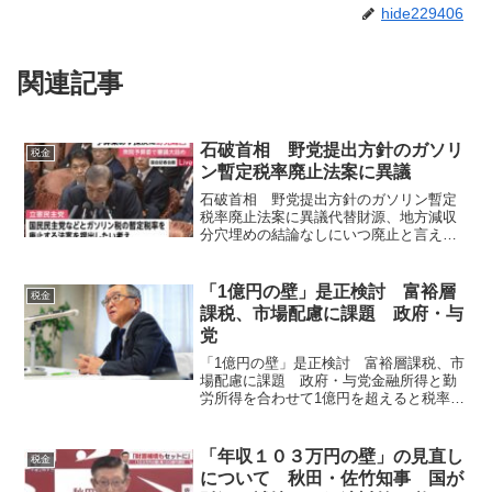
hide229406
関連記事
石破首相 野党提出方針のガソリ
税金
ン暫定税率廃止法案に異議
石破首相 野党提出方針のガソリン暫定
税率廃止法案に異議代替財源、地方減収
分穴埋めの結論なしにいつ廃止と言えな
い石破首相は3日の衆院予算委員会で、立
憲民主党と国民民主党が日本維新の会を
交え提出を調整している、ガソリン税な
「1億円の壁」是正検討 富裕層
税金
どの暫定税率廃止法案に...
課税、市場配慮に課題 政府・与
党
「1億円の壁」是正検討 富裕層課税、市
場配慮に課題 政府・与党金融所得と勤
労所得を合わせて1億円を超えると税率が
下がるのを是正 政府・与党は2023年度
税制改正の議論で、所得額1億円から税負
担率が減少する「1億円の壁」の是正を検
「年収１０３万円の壁」の見直し
税金
討する。 格...
について 秋田・佐竹知事 国が