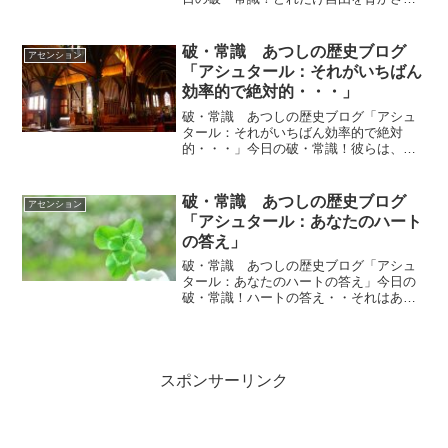
人権さえも取り上げられそうになってい
るか我慢させられているか、富を搾取さ
れているか・・しっかりと見てくださ
破・常識 あつしの歴史ブログ
アセンション
い。それを知ることからはじ...
「アシュタール：それがいちばん
効率的で絶対的・・・」
破・常識 あつしの歴史ブログ「アシュ
タール：それがいちばん効率的で絶対
的・・・」今日の破・常識！彼らは、直
接的にあなた達庶民に何もしません。彼
らがしているのは思考の操作だけです。
でも、それが一番効率的で絶対的なので
破・常識 あつしの歴史ブログ
アセンション
す。ｂｙアシュタールアシュ...
「アシュタール：あなたのハート
の答え」
破・常識 あつしの歴史ブログ「アシュ
タール：あなたのハートの答え」今日の
破・常識！ハートの答え・・それはあな
たにとっての真実なのです。あなたが本
当にしたいと思っていることなのです。
ｂｙアシュタールアシュタールのメッセ
ージ今日のアシュタールか...
スポンサーリンク