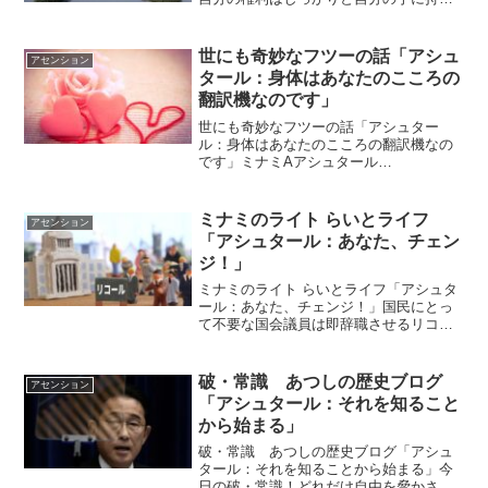
ていてください。自分の権利というの
は、自由の権利です。 何をしようと、あ
なたは自由なのです。ｂｙアシュタール
世にも奇妙なフツーの話「アシュ
アセンション
アシュタールからのメッセ...
タール：身体はあなたのこころの
翻訳機なのです」
世にも奇妙なフツーの話「アシュター
ル：身体はあなたのこころの翻訳機なの
です」ミナミAアシュタール
Radio436「好きな世界にいるだけ･･」
vol.893 「好きな世界にいるだけ･･」
vol.894 「なんでこうなるの？」起立性調
ミナミのライト らいとライフ
アセンション
節障害とい...
「アシュタール：あなた、チェン
ジ！」
ミナミのライト らいとライフ「アシュタ
ール：あなた、チェンジ！」国民にとっ
て不要な国会議員は即辞職させるリコー
ル制度！これ読んだとき、あまりに当た
り前のことに気が付かなかった自分にび
っくりしました＾＾；だよね、代議士は
破・常識 あつしの歴史ブログ
アセンション
国民の声を伝える人たち...
「アシュタール：それを知ること
から始まる」
破・常識 あつしの歴史ブログ「アシュ
タール：それを知ることから始まる」今
日の破・常識！どれだけ自由を脅かされ