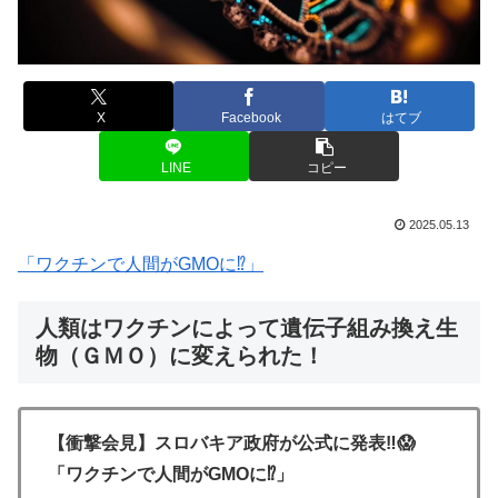
X
Facebook
はてブ
LINE
コピー
2025.05.13
「ワクチンで人間がGMOに⁉️」
人類はワクチンによって遺伝子組み換え生
物（ＧＭＯ）に変えられた！
【衝撃会見】スロバキア政府が公式に発表‼️😱
「ワクチンで人間がGMOに⁉️」