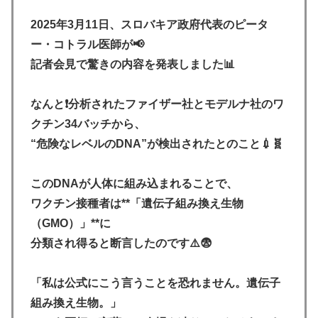
2025年3月11日、スロバキア政府代表のピータ
ー・コトラル医師が📢
記者会見で驚きの内容を発表しました📊
なんと❗分析されたファイザー社とモデルナ社のワ
クチン34バッチから、
“危険なレベルのDNA”が検出されたとのこと💉🧬
このDNAが人体に組み込まれることで、
ワクチン接種者は**「遺伝子組み換え生物
（GMO）」**に
分類され得ると断言したのです⚠️😨
「私は公式にこう言うことを恐れません。遺伝子
組み換え生物。」