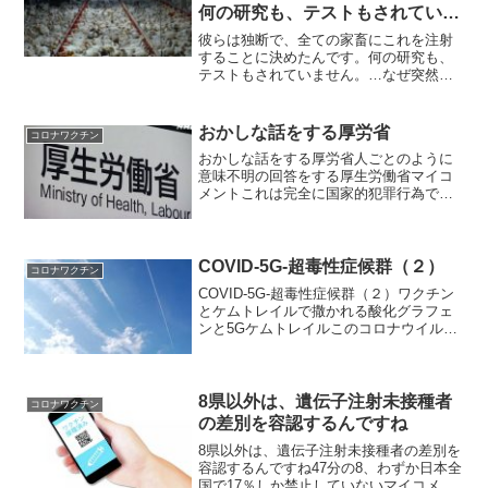
何の研究も、テストもされていま
せん。…なぜ突然、mRNAワクチ
彼らは独断で、全ての家畜にこれを注射
ンが必要になったのか？
することに決めたんです。何の研究も、
テストもされていません。…なぜ突然、
mRNAワクチンが必要になったのか？竹
下雅敏氏からの情報です。 1月13日の記
事で、サーシャ・ラティポワ氏の調査に
おかしな話をする厚労省
コロナワクチン
よって、新型コロナ...
おかしな話をする厚労省人ごとのように
意味不明の回答をする厚生労働省マイコ
メントこれは完全に国家的犯罪行為で
す。死亡者が1300人も出ているのに、そ
の10倍から100倍の死者数が存在する可能
性があると平然と述べる厚労省は人じゃ
ないです。獣です...
COVID-5G-超毒性症候群（２）
コロナワクチン
COVID-5G-超毒性症候群（２）ワクチン
とケムトレイルで撒かれる酸化グラフェ
ンと5Gケムトレイルこのコロナウイルス
症候群のパズルには、個人の力ではどう
にもならない大きなピースが他にもあり
ます。 例えば、空に絶え間なく散布され
ている有毒な...
8県以外は、遺伝子注射未接種者
コロナワクチン
の差別を容認するんですね
8県以外は、遺伝子注射未接種者の差別を
容認するんですね47分の8、わずか日本全
国で17％しか禁止していないマイコメン