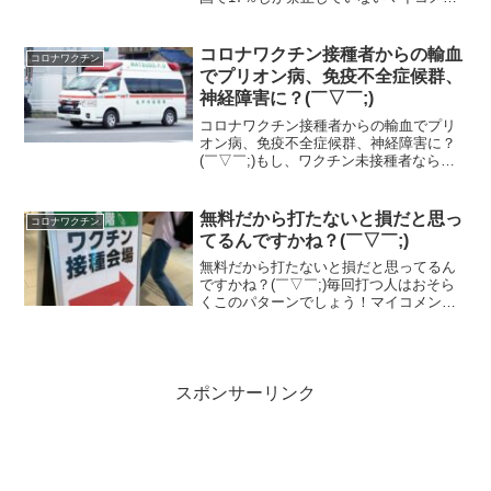
ト実際の条文の一例として長野県の場合
ですが、条文化されているわけではない
ようです。感染収束に向けて効果が期待
コロナワクチン接種者からの輸血
コロナワクチン
される新型コロナ...
でプリオン病、免疫不全症候群、
神経障害に？(￣▽￣;)
コロナワクチン接種者からの輸血でプリ
オン病、免疫不全症候群、神経障害に？
(￣▽￣;)もし、ワクチン未接種者なら自
己血で輸血をするべし日本人研究者、コ
ロナワクチン接種者からの輸血使用につ
いて警告2024年3月20日（水）7時14分
無料だから打たないと損だと思っ
コロナワクチン
（日本時間）...
てるんですかね？(￣▽￣;)
無料だから打たないと損だと思ってるん
ですかね？(￣▽￣;)毎回打つ人はおそら
くこのパターンでしょう！マイコメント
おそらくこんなレベルなんでしょうね。
私はそんなことにいはならないという自
信がおありなんでしょう。でも、保証は
ないですからね。そう...
スポンサーリンク