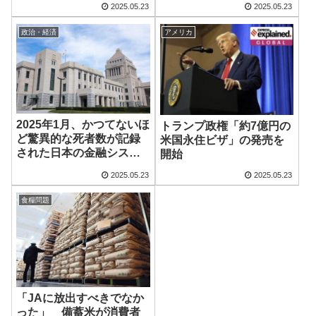
2025.05.23
2025.05.23
政治・経済
アメリカ
2025年1月、かつてないほ
トランプ政権「約7億円の
ど驚異的な死者数が記録
米国永住ビザ」の発売を
された日本の金融システ
開始
ムは崩壊の危機に瀕して
2025.05.23
2025.05.23
いますか？2025年1月、か
つてないほど驚異的な死
食糧問題
者数が記録された
「JAに放出すべきでなか
った」 備蓄米が消費者