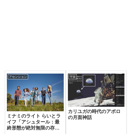
アセンション
宇宙
カリユガの時代のアポロ
ミナミのライト らいとラ
の月面神話
イフ「アシュタール：最
終形態が絶対無限の存在
なのです」