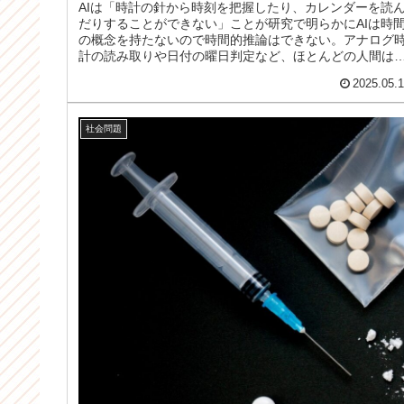
AIは「時計の針から時刻を把握したり、カレンダーを読
だりすることができない」ことが研究で明らかにAIは時
の概念を持たないので時間的推論はできない。アナログ
計の読み取りや日付の曜日判定など、ほとんどの人間は
単にこなせるが、新たな研究に...
2025.05.
社会問題