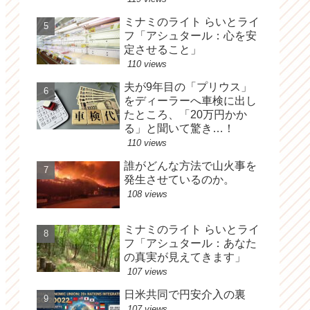
ミナミのライト らいとライ
フ「アシュタール：心を安
定させること」
110 views
夫が9年目の「プリウス」
をディーラーへ車検に出し
たところ、「20万円かか
る」と聞いて驚き…！
110 views
誰がどんな方法で山火事を
発生させているのか。
108 views
ミナミのライト らいとライ
フ「アシュタール：あなた
の真実が見えてきます」
107 views
日米共同で円安介入の裏
107 views