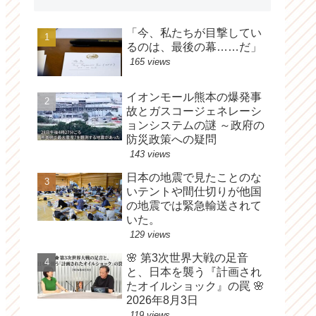
「今、私たちが目撃してい
るのは、最後の幕……だ」
165 views
イオンモール熊本の爆発事
故とガスコージェネレーシ
ョンシステムの謎 ～政府の
防災政策への疑問
143 views
日本の地震で見たことのな
いテントや間仕切りが他国
の地震では緊急輸送されて
いた。
129 views
🌸 第3次世界大戦の足音
と、日本を襲う『計画され
たオイルショック』の罠 🌸
2026年8月3日
119 views