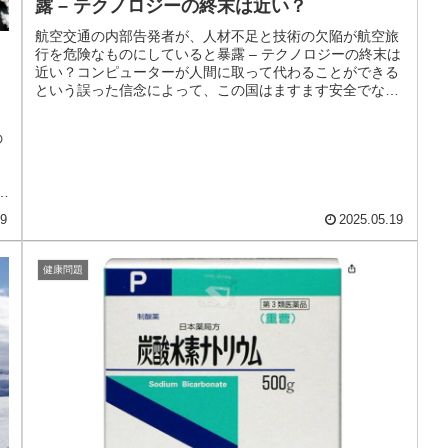
露 – テクノロジーの終末は近い？
航空交通の内部告発者が、人材不足と技術の欠陥が航空旅
行を危険なものにしていると暴露 – テクノロジーの終末は
近い？コンピューターが人間に取って代わることができる
という誤った信念によって、この国はますます安全でなく
なり、安心できなくなっていく...
の
ア
19
2025.05.19
健康問題