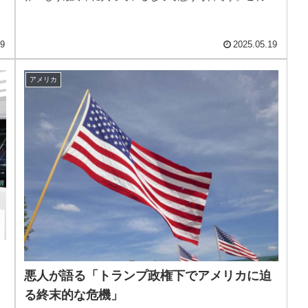
す
らどうなる？私、どうしたい？いろ...
19
2025.05.19
アメリカ
悪人が語る「トランプ政権下でアメリカに迫
る終末的な危機」