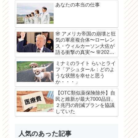
あなたの本当の仕事
🌸 アメリカ帝国の崩壊と狂
気の軍産複合体〜ローレン
ス・ウィルカーソン大佐が
語る衝撃の真実〜 🌸2026
年8月6日
ミナミのライト らいとライ
フ「アシュタール：どのよ
うな状態を幸せと思う
か・・・」
【OTC類似薬保険除外】自
民と維新が最大7000品目、
２兆円の削減プランを協議
していた
人気のあった記事