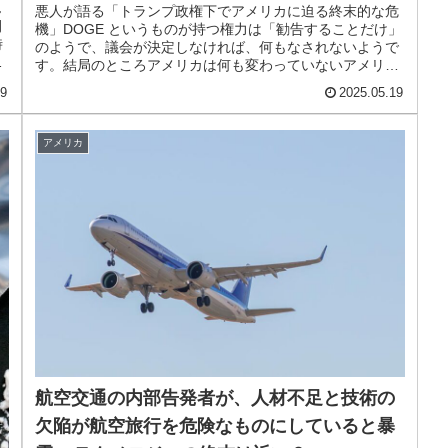
ん
悪人が語る「トランプ政権下でアメリカに迫る終末的な危
間
機」DOGE というものが持つ権力は「勧告することだけ」
時
のようで、議会が決定しなければ、何もなされないようで
簡
す。結局のところアメリカは何も変わっていないアメリカ
再生の希望は消えたこれまでも...
19
2025.05.19
アメリカ
航空交通の内部告発者が、人材不足と技術の
欠陥が航空旅行を危険なものにしていると暴