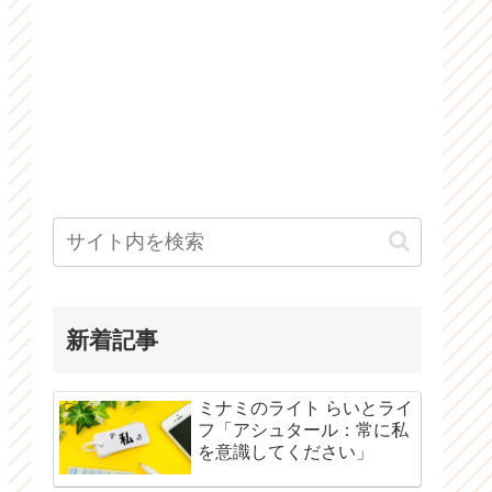
新着記事
ミナミのライト らいとライ
フ「アシュタール：常に私
を意識してください」