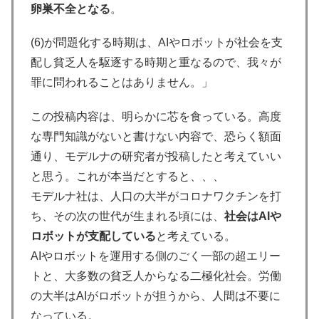
卵巣不全となる
。
(6)が問題化する時期は、AIやロボットが社会を支
配し貧乏人を駆逐する時期と重なるので、我々が
罪に問われることはありません。」
この投稿内容は、明らかに芯を食っている。高度
な専門知識がないと書けない内容で、恐らく額面
通り、モデルナの研究者が投稿したと考えていい
と思う。これが本当だとすると、、、
モデルナ社は、人口の大半がコロナワクチンを打
ち、その次の世代が生まれる頃には、
社会はAIや
ロボットが支配している
と考えている。
AIやロボットを運用する側のごく一部の超エリー
トと、大多数の貧乏人からなる二極化社会。労働
の大半はAIがロボットが担うから、人間は不要に
なっている。