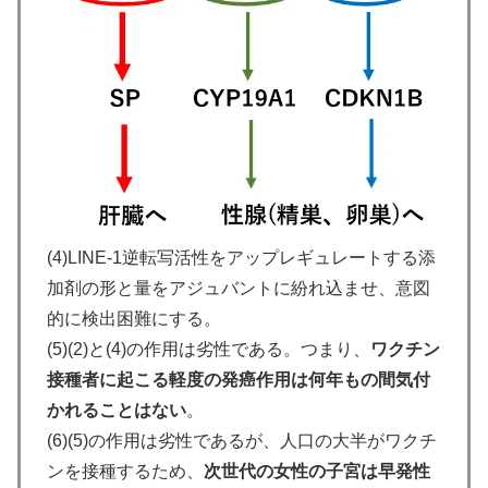
(4)LINE-1逆転写活性をアップレギュレートする添
加剤の形と量をアジュバントに紛れ込ませ、意図
的に検出困難にする。
(5)(2)と(4)の作用は劣性である。つまり、
ワクチン
接種者に起こる軽度の発癌作用は何年もの間気付
かれることはない
。
(6)(5)の作用は劣性であるが、人口の大半がワクチ
ンを接種するため、
次世代の女性の子宮は早発性