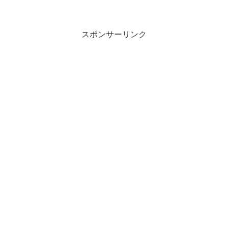
自衛隊には、敵方の戦闘機の役をして教
練をする飛行教導群と言う部隊があり、
全国から選り抜きのトップファイターで
編成されています。 そ...
スポンサーリンク