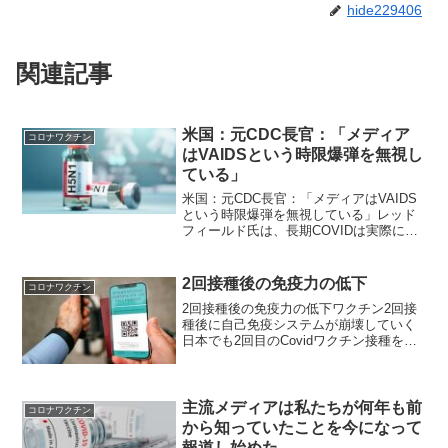
hide229406
関連記事
米国：元CDC長官：「メディア
コロナワクチン
はVAIDSという時限爆弾を無視し
ている」
米国：元CDC長官：「メディアはVAIDS
という時限爆弾を無視している」レッド
フィールド氏は、長期COVIDは実際には
「ワクチン獲得免疫不全症候群
（VAIDS）=日本で言われるコロナ後遺症
のこと」であると警告した。ピープル
2回接種後の免疫力の低下
コロナワクチン
ズ・ ボイス：元C...
2回接種後の免疫力の低下ワクチン2回接
種後に自己免疫システムが崩壊していく
日本でも2回目のCovidワクチン接種を終
えた割合は総人口の70％近くまで増えて
しまいました。特に高齢者の割合がすご
いことになっています。2回目を接種した
人たちのうち...
主流メディアは私たちが何年も前
コロナワクチン
から知っていたことを今になって
報道し始めた