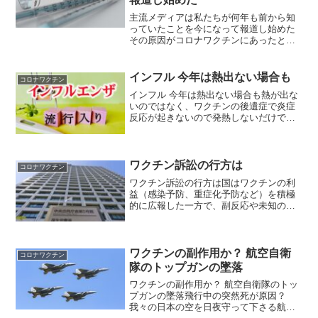
主流メディアは私たちが何年も前から知
っていたことを今になって報道し始めた
その原因がコロナワクチンにあったと認
めた。 なあ、BBCの記者さんよあんたた
ちは4年遅かった。 当時、これに類する
記事は広く出回っていたのに、あんたた
インフル 今年は熱出ない場合も
コロナワクチン
ちは、意図的に何...
インフル 今年は熱出ない場合も熱が出な
いのではなく、ワクチンの後遺症で炎症
反応が起きないので発熱しないだけで、
実は恐ろしいこと。インフルエンザ全国
で流行入り 過去2番目の早さ11月8日、
厚生労働省は季節性インフルエンザが全
国で流行期に入った...
ワクチン訴訟の行方は
コロナワクチン
ワクチン訴訟の行方は国はワクチンの利
益（感染予防、重症化予防など）を積極
的に広報した一方で、副反応や未知のリ
スクについて十分な説明をしなかった。
ワクチン被害集団訴訟について、3回目の
口頭弁論が東京地裁で行われた。26歳男
性は、司法試験に合格...
ワクチンの副作用か？ 航空自衛
コロナワクチン
隊のトップガンの墜落￼
ワクチンの副作用か？ 航空自衛隊のトッ
プガンの墜落飛行中の突然死が原因？
我々の日本の空を日夜守って下さる航空