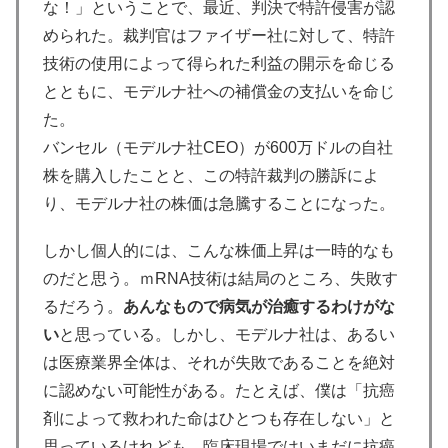
な！」ということで、最近、判決で特許侵害が認
められた。裁判官はファイザー社に対して、特許
技術の使用によって得られた利益の開示を命じる
とともに、モデルナ社への補償金の支払いを命じ
た。
バンセル（モデルナ社CEO）が600万ドルの自社
株を購入したことと、この特許裁判の勝訴によ
り、モデルナ社の株価は急騰することになった。
しかし個人的には、こんな株価上昇は一時的なも
のだと思う。ｍRNA技術は結局のところ、失敗す
るだろう。
あんなもので病気が治癒するわけがな
い
と思っている。しかし、モデルナ社は、あるい
は医療業界全体は、それが失敗であることを絶対
に認めない可能性がある。たとえば、僕は「抗癌
剤によって救われた命はひとつも存在しない」と
思っているけれども、臨床現場ではいまだに抗癌