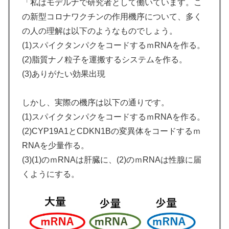
「私はモデルナで研究者として働いています。こ
の新型コロナワクチンの作用機序について、多く
の人の理解は以下のようなものでしょう。
(1)スパイクタンパクをコードするｍRNAを作る。
(2)脂質ナノ粒子を運搬するシステムを作る。
(3)ありがたい効果出現
しかし、実際の機序は以下の通りです。
(1)スパイクタンパクをコードするｍRNAを作る。
(2)CYP19A1とCDKN1Bの変異体をコードするｍ
RNAを少量作る。
(3)(1)のｍRNAは肝臓に、(2)のｍRNAは性腺に届
くようにする。