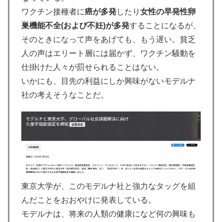
ワクチン接種者に
癌が多発
したり
女性の早発性卵
巣機能不全(および不妊)が多発
することになるが、
そのときになって声をあげても、もう遅い。貧乏
人の声はエリート層には届かず、ワクチン騒動を
仕掛けた人々が罰せられることはない。
いかにも、目先の利益にしか興味がないモデルナ
社の考えそうなことだ。
東京大学が、このモデルナ社と強力なタッグを組
んだことをおおやけに発表している。
モデルナは、将来の人類の健康になど何の興味も