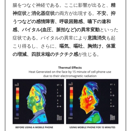
腸をつなぐ神経である。ここに影響が出ると、
精
神症状
と
消化器症状
の両方が出現する。
不安、抑
うつなどの感情障害、呼吸困難感、嚥下の違和
感、バイタル(血圧、脈拍など)の異常変動
といった
症状である。バイタルの異常により
意識消失
も起
こり得るし、さらに、
嘔気、嘔吐、胸焼け、体重
の増減、四肢末端のチクチク感
が生じる。