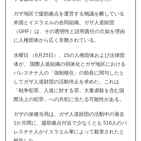
ガザ地区で援助拠点を運営する物議を醸している
米国とイスラエルの合同組織、ガザ人道財団
（GHF）は、その透明性と説明責任の欠如を理由
に人権団体から広く非難されている。
水曜日 （6月25日）、15の人権団体および法律団
体が、 国際人道組織の弱体化とガザ地区における
パレスチナ人の「強制移住」の助長に関与したと
してガザ人道財団の活動停止を求めた。これは
「戦争犯罪、人道に対する罪、大量虐殺を含む国
際法上の犯罪」への共犯に当たる可能性がある。
ガザの保健当局は、ガザ人道財団の活動中の過去
1か月間に、援助拠点付近で少なくとも 516人のパ
レスチナ人がイスラエル軍によって殺害されたと
報告した。