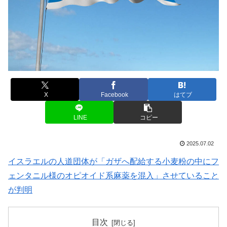
X
Facebook
はてブ
LINE
コピー
2025.07.02
イスラエルの人道団体が「ガザへ配給する小麦粉の中にフ
ェンタニル様のオピオイド系麻薬を混入」させていること
が判明
目次