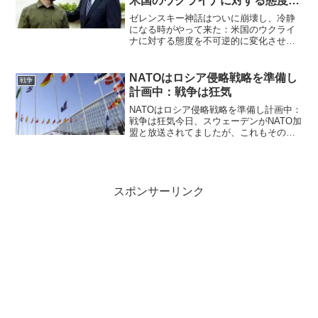
米国のウクライナに対する態度を
不可逆的に変化させたのは何か？
ゼレンスキー神話はついに崩壊し、冷静
になる時がやって来た：米国のウクライ
ナに対する態度を不可逆的に変化させた
のは何か？米国はウクライナを支援する
ことを諦め、次のイスラエル支援の準備
を始めているように見える。2024年10月
NATOはロシア侵略戦略を準備し
戦争
01日9月下旬、ウ...
計画中：戦争は狂気
NATOはロシア侵略戦略を準備し計画中：
戦争は狂気今日、スウェーデンがNATO加
盟と放送されてましたが、これもその準
備なんでしょう。著者: ゲイリー・D・バ
ーネット「戦争の最大の悪は、さらなる
悪である。戦争はあらゆる人間の犯罪の
集約である。...
スポンサーリンク