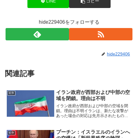
LINE
コピー
hide229406をフォローする
hide229406
関連記事
イラン政府が西部および中部の空
戦争
域を閉鎖。理由は不明
イラン政府が西部および中部の空域を閉
鎖。理由は不明イランは、新たな攻撃が
あった場合の対応は先月示されたものよ
りはるかに厳しいものになると警告して
いる。現在、以下のようにイラン西部と
中部には航空機の影は一切ありません。
プーチン：イスラエルのイランへ
戦争
OSINTdefende...