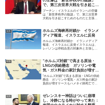
の空爆は「新世界秩序の陰謀」
で、第三次世界大戦を引き起こす
ためのものだと主張。
プーチン：イスラエルのイランへの空爆
は「新世界秩序の陰謀」で、第三次世界
大戦を引き起こすためのものだと主張。
ピープルズ・ ボイス：プーチン：イスラ
エルのイランへの空爆は「新世界秩序の
陰謀」で、第三次世界大戦を引き起こす
ホルムズ海峡再封鎖か イランメ
戦争
ためのものだと主張。T...
ディア報道、イスラエルに反発
ホルムズ海峡再封鎖か イランメディア
報道、イスラエルに反発イスラエルは、
レバノンは停戦合意の対象外と主張し攻
撃！ イラン国営メディアは8日、イラン
が原油輸送の要衝、ホルムズ海峡を再び
封鎖したと報じた。イスラエル軍がイラ
“ホルムズ封鎖”で高まる原油・
戦争
ンの支援を受けるイスラ...
LNGの供給懸念 ガソリンや電
気・ガス料金の家計負担が増すケ
ースも
“ホルムズ封鎖”で高まる原油・LNGの供給
懸念 ガソリンや電気・ガス料金の家計
負担が増すケースもハメネイ師死亡でホ
ルムズ海峡封鎖が現実味を帯び、ガソリ
ン電気、ガス料金の高騰必須！アメリカ
とイスラエルがイランへの軍事攻撃に踏
ゼレンスキー神話はついに崩壊
戦争
み切ったことで、中...
し、冷静になる時がやって来た：