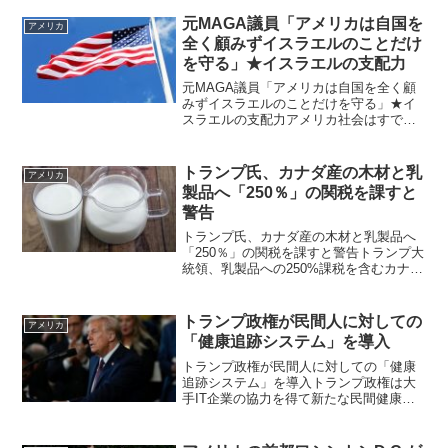
輸入が急増している。ジャーナリストの
岩田太郎さんは「米国では戦略石油備蓄
元MAGA議員「アメリカは自国を
アメリカ
の海外への輸出が批...
全く顧みずイスラエルのことだけ
を守る」★イスラエルの支配力
元MAGA議員「アメリカは自国を全く顧
みずイスラエルのことだけを守る」★イ
スラエルの支配力アメリカ社会はすでに
ユダヤ人に乗っ取られている。アメリカ
やイギリスで、どれほど、そしてどうや
ってイスラエルのロビーが影響力を持っ
トランプ氏、カナダ産の木材と乳
アメリカ
ているかは昔から興味の...
製品へ「250％」の関税を課すと
警告
トランプ氏、カナダ産の木材と乳製品へ
「250％」の関税を課すと警告トランプ大
統領、乳製品への250%課税を含むカナダ
への新たな関税を警告ドナルド・トラン
プ大統領は、カナダに対し、事実上全面
的に 25％の厳しい関税を 1か月間猶予す
トランプ政権が民間人に対しての
アメリカ
るとした翌...
「健康追跡システム」を導入
トランプ政権が民間人に対しての「健康
追跡システム」を導入トランプ政権は大
手IT企業の協力を得て新たな民間健康追
跡システムを導入Trump administration
launches new private health tracking...