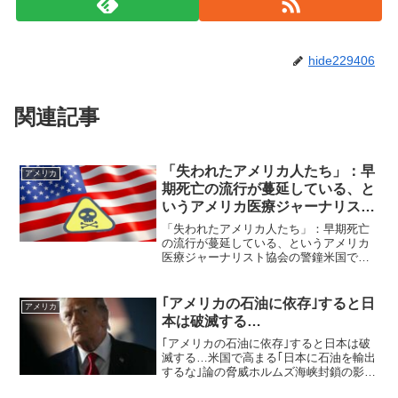
hide229406
関連記事
「失われたアメリカ人たち」：早
アメリカ
期死亡の流行が蔓延している、と
いうアメリカ医療ジャーナリスト
協会の警鐘
「失われたアメリカ人たち」：早期死亡
の流行が蔓延している、というアメリカ
医療ジャーナリスト協会の警鐘米国での
早期の死の蔓延アメリカ・ミズーリ大学
に本部を置く、ヘルスケアや医療分野を
専門とするジャーナリストのための独立
｢アメリカの石油に依存｣すると日
アメリカ
した専門職団体であり、1...
本は破滅する…
｢アメリカの石油に依存｣すると日本は破
滅する…米国で高まる｢日本に石油を輸出
するな｣論の脅威ホルムズ海峡封鎖の影響
で、中東産石油の代わりに米国産石油の