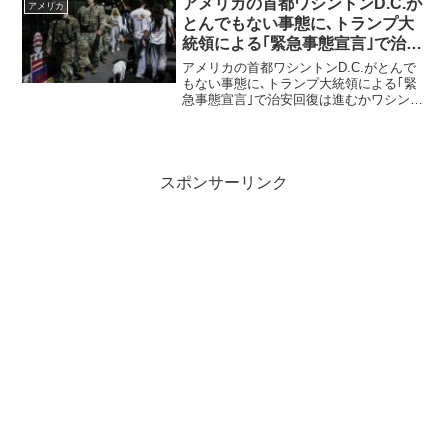
アメリカの首都ワシントンD.C.が
アメリカ
とんでもない事態に､トランプ大
統領による｢緊急事態宣言｣で治安
回復は進むか
アメリカの首都ワシントンD.C.がとんで
もない事態に､トランプ大統領による｢緊
急事態宣言｣で治安回復は進むかワシント
ンD.C.は極めて危険な街であり、殺人発
生率は世界最悪水準にあるアメリカの首
都ワシントンD.C.が今、とんでもないこ
とになっ...
スポンサーリンク