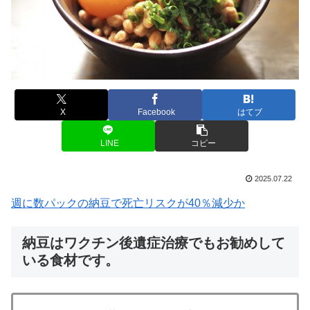
X
Facebook
はてブ
LINE
コピー
2025.07.22
週に数パックの納豆で死亡リスクが40％減少か
納豆はワクチン後遺症治療でもお勧めして
いる食材です。