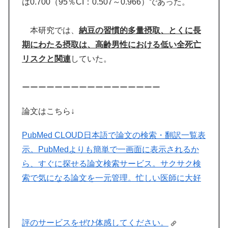
は0.700（95％CI：0.507～0.966）であった。
本研究では、
納豆の習慣的多量摂取、とくに長
期にわたる摂取は、高齢男性における低い全死亡
リスクと関連
していた。
ーーーーーーーーーーーーーーーーー
論文はこちら↓
PubMed CLOUD
日本語で論文の検索・翻訳一覧表
示。PubMedよりも簡単で一画面に表示されるか
ら、すぐに探せる論文検索サービス。サクサク検
索で気になる論文を一元管理。忙しい医師に大好
評のサービスをぜひ体感してください。