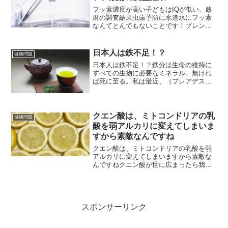
フッ素濃度が高い子どもはIQが低い、政
府の調査結果虫歯予防に水道水にフッ素
なんてとんでもないことです！ブレン
ダ・グッドマン（CNN8分で読む2025年1
月6日（月）午後2時38分（東部標準時）
更新 子どものフッ化物と知能の関係を調
日本人は鉄不足！？
健康問題
べた9年...
日本人は鉄不足！？鉄分は生命の維持に
すべての生物に必要なミネラル。無けれ
ば死に至る。私は最近、（プレアデス人
と称する）メイの動画をよく観ていま
す。 普段は政治や経済の話題が主なの
ですが、めずらしく健康に関する話題が
あり、それがとても私に響い...
クエン酸は、ミトコンドリアの乳
健康問題
酸を弱アルカリに変えてしまいま
すから素敵なんですね
クエン酸は、ミトコンドリアの乳酸を弱
アルカリに変えてしまいますから素敵な
んですねクエン酸が世に広まったら我々
医者や病院、製薬会社も廃業だよ作家
【プロフィール】高校時に米国留学後、
早稲田大学を経てJAL国際線客室乗務員
として30年動務。世宅は...
スポンサーリンク