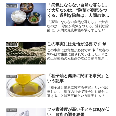
「病気にならない自然な暮らし」
健康問題
で大切なのは、“除菌が病気をつ
くる。過剰な除菌は、人間の免疫
機能を弱くする”という事を知
「病気にならない自然な暮らし」で大切
り、“腸内細菌が喜ぶ食事をと
なのは、“除菌が病気をつくる。過剰な除
菌は、人間の免疫機能を弱くする”という
る”こと
事を知り、“腸内細菌が喜ぶ食事をとる”こ
と竹下雅敏氏からの情報 「医師が実践
する病気にならない自然な暮らし 本間
この事実には覚悟が必要です 🧠
健康問題
真二郎著」を要約...
この事実には覚悟が必要です 🧠「死者の
90％は寄生虫に侵されていました」※こ
の上記動画の元動画の次に自動再生され
る、うごめく牛肉はさらに気持ち悪い....
ジョン・ルーニー氏が亡くなられた方々
やワクチン接種を受けた方々について発
見された事実を...
「種子油と健康に関する事実」と
健康問題
いう記事
「種子油と健康に関する事実」という記
事しかし、現在の社会で種子油を完全に
避けることは不可能という現実もありま
す知らなかった種子油のいくつかの真実
植物油、正確には「種子油」について
は、以前書かせていただいたことがあり
フッ素濃度が高い子どもはIQが低
健康問題
ます。この「植物油（種子油...
い、政府の調査結果