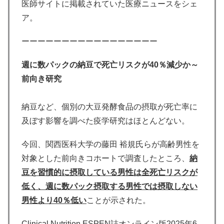
医師サイトに掲載されていた医療ニュースをシェ
ア。
ーーーーーーーーーーーーーーーーー
週に数パックの納豆で死亡リスクが40％減少か～
前向き研究
納豆など、個別の大豆発酵食品の摂取が死亡率に
及ぼす影響を調べた疫学研究はほとんどない。
今回、関西医科大学の藤田 裕規氏らが高齢男性を
対象とした前向きコホートで調査したところ、
納
豆を習慣的に摂取している男性は全死亡リスクが
低く、週に数パック摂取する男性では摂取しない
男性より40％低い
ことが示された。
Clinical Nutrition ESPEN誌オンライン版2025年6