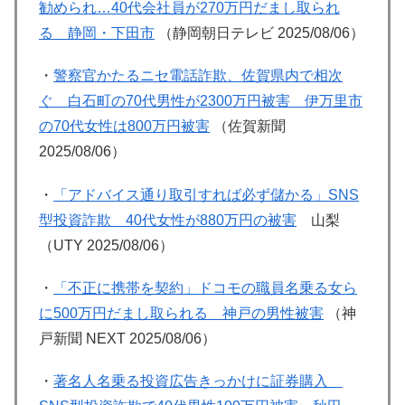
勧められ…40代会社員が270万円だまし取られ
る 静岡・下田市
（静岡朝日テレビ 2025/08/06）
・
警察官かたるニセ電話詐欺、佐賀県内で相次
ぐ 白石町の70代男性が2300万円被害 伊万里市
の70代女性は800万円被害
（佐賀新聞
2025/08/06）
・
「アドバイス通り取引すれば必ず儲かる」SNS
型投資詐欺 40代女性が880万円の被害
山梨
（UTY 2025/08/06）
・
「不正に携帯を契約」ドコモの職員名乗る女ら
に500万円だまし取られる 神戸の男性被害
（神
戸新聞 NEXT 2025/08/06）
・
著名人名乗る投資広告きっかけに証券購入