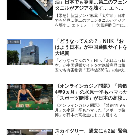
油」日本でも発見…第二のフェン
タニルがアジアを壊す… エトミ
デート 笑気麻酔
【緊急】新型ゾンビ麻薬「太空油」日本
でも発見…第二のフェンタニルがアジア
を壊す… エトミデート 笑気麻酔日本に入
って来たら米国のように人々がゾンビ状
態になる 148,796 回視聴 2025/05/16 #太
空油 #フェンタニル アジアで猛...
「どうなってんの？」NHK『お
社会問題
はよう日本』が中国通販サイトを
大絶賛
「どうなってんの？」NHK『おはよう日
本』が中国通販サイトを大絶賛商品は格
安でも有害物質「基準値238倍」の惨状
8月26日に放送された『おはよう日本』
（NHK）の内容が注目を集めている。こ
の日の特集では、中国企業が運営する格
《オンラインカジノ問題》「禁錮
社会問題
安通販サイト「...
4年9ヵ月」の水原一平もハマった
「スポーツ賭博」が日本の高校生
にもまん延する「ヤバすぎる未
《オンラインカジノ問題》「禁錮4年9ヵ
来」
月」の水原一平もハマった「スポーツ賭
博」が日本の高校生にもまん延する「ヤ
バすぎる未来」高校生からさらに低年齢
化する傾向にあるオンラインカジノギャ
ンブル依存症が世界的な問題になってい
スカイツリー、過去にも2回“緊急
社会問題
る。中でも深刻なのがス...