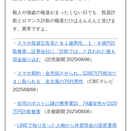
殺人や強盗の報道がまったくない日でも、投資詐
欺とロマンス詐欺の報道だけはえんえんと並びま
す。異常ですよ。
・
スマホ投資広告見た８１歳男性、１・９億円詐
取被害…証券会社に「詐欺では」と言われた後も
現金振り込む
（読売新聞 2025/08/06）
・
スマホ契約・金売却させられ…5280万円相当だ
まし取られる 名古屋の70代男性
（CBCテレビ
2025/08/06）
・
自宅のポストに謎の携帯電話 74歳女性が1520
万円詐欺被害
（京都新聞 2025/08/06）
・
LINEで知り合った人物から外貨預金の資産運用