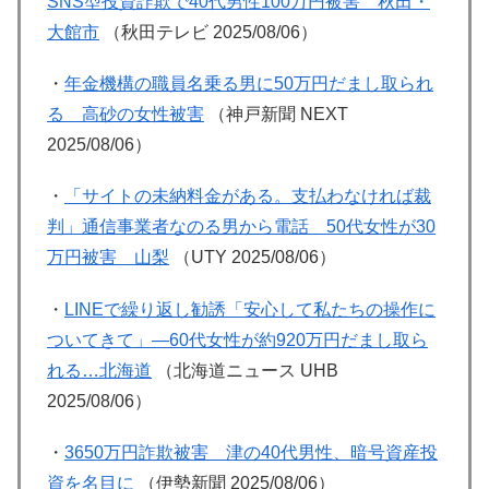
SNS型投資詐欺で40代男性100万円被害 秋田・
大館市
（秋田テレビ 2025/08/06）
・
年金機構の職員名乗る男に50万円だまし取られ
る 高砂の女性被害
（神戸新聞 NEXT
2025/08/06）
・
「サイトの未納料金がある。支払わなければ裁
判」通信事業者なのる男から電話 50代女性が30
万円被害 山梨
（UTY 2025/08/06）
・
LINEで繰り返し勧誘「安心して私たちの操作に
ついてきて」―60代女性が約920万円だまし取ら
れる…北海道
（北海道ニュース UHB
2025/08/06）
・
3650万円詐欺被害 津の40代男性、暗号資産投
資を名目に
（伊勢新聞 2025/08/06）