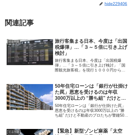
hide229406
関連記事
旅行客集まる日本、今度は「出国
社会問題
税爆弾」…「３～５倍に引き上げ
検討」
旅行客集まる日本、今度は「出国税爆
弾」…「３～５倍に引き上げ検討」「国
際観光旅客税」を現行１０００円から３
～５倍程に引き上げる予定日本政府と与
党が出国税名目で徴収する「国際観光旅
客税」を現行１０００円から３～５倍程
50年住宅ローンは「銀行が仕掛け
社会問題
に引き上げる案を検討してい...
た罠」恩恵を受けるのは年収
3000万以上の “勝ち組” だけと不
動産のプロたちが警鐘
50年住宅ローンは「銀行が仕掛けた罠」
恩恵を受けるのは年収3000万以上の “勝
ち組” だけと不動産のプロたちが警鐘50年
と言うのは人生の3分の2・その間借金に
縛られる人生はいかがなものだろうか？
浮沈のある人生どこかで破綻する可能性
【緊急】新型ゾンビ麻薬「太空
社会問題
もある。...