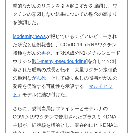
撃的ながんのリスクを引き起こすかを強調し、ワ
クチンの意図しない結果についての懸念の高まり
を強調した。
Modernity.news
が報じている：ピアレビューされ
た研究と症例報告は、COVID-19 mRNAワクチン
接種をがんの
再発
、mRNA成分N1-メチルシュード
ウリジン[
N1-methyl-pseudouridine
]を介しての刺
激された腫瘍の成長と転移、大量ワクチン接種後
の過剰な
がん死
、そして繰り返しの投与ががんの
発達を促進する可能性を示唆する「
マルチヒッ
ト
」モデルに結び付けた。
さらに、規制当局はファイザーとモデルナの
COVID-19ワクチンで使用されたプラスミドDNA
主鎖が、細胞核を標的とし、潜在的にヒトDNAに