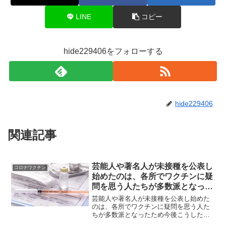
LINE
コピー
hide229406をフォローする
hide229406
関連記事
芸能人や著名人が未接種を公表し
コロナワクチン
始めたのは、各所でワクチンに疑
問を思う人たちが多数派となった
ため
芸能人や著名人が未接種を公表し始めた
のは、各所でワクチンに疑問を思う人た
ちが多数派となったため今後こうした流
れが加速するだろうマイコメント日がた