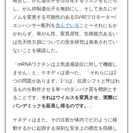
統合し、がん遺伝子を活性化するリスクをもたら
し、がん抑制遺伝子を無効にし、そして永久にゲ
ノムを変更する可能性のあるSV40プロモーター/
エンハンサー配列を
含んでいる
ことーそれにもか
かわらず、発がん性、変異原性、生殖能力あるい
は先天性欠損についての安全研究は発表されてい
ないことを確認した。
「mRNAワクチンは上気道感染症に対して機能し
ません」と、ケネディは述べた。 「それらには2
つの問題があります。1つは、抗原シフトと呼ばれ
るものを動作させる単一のタンパク質を標的とす
ることです。
それはウイルスを変異させ、実際に
パンデミックを延長し得るのです。
」
ケネディはまた、その注射が体内でどのように移
動するかに起因する深刻な安全上の懸念を指摘し