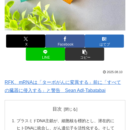
X
Facebook
はてブ
LINE
コピー
2025.08.10
RFK、mRNAは「ターボがんに変異する」前に「すべて
の臓器に侵入する」と警告 Sean Adl-Tabatabai
目次
プラスミドDNA主鎖が、細胞核を標的とし、潜在的に
ヒトDNAに統合し、がん遺伝子を活性化する。そして