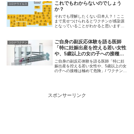
ないのは この先の社会がどう変化して行
これでもわからないのでしょう
コロナウイルス
くか？ 日本...
か？
それでも理解したくない日本人？！ここ
まで見せつけられるとワクチンが感染源
となっていることがわかると思います
が、多くの日本人にとっては絶対に認め
たくないことかもしれません。今日の東
京都と大阪の感染者数（陽性者数）が初
ご自身の副反応体験を語る医師
コロナワクチン
めて2万人を超え、その驚く...
「特に妊娠出産を控える若い女性
や、5歳以上の女の子への接種は
極めて危険」
ご自身の副反応体験を語る医師「特に妊
娠出産を控える若い女性や、5歳以上の女
の子への接種は極めて危険」/ ワクチンと
の因果関係を突き止めるためにできるこ
と医師自身が認めるワクチンの被害 ス
タッフ日誌や時事ブログに医療関係者の
方々から力強いコメ...
スポンサーリンク