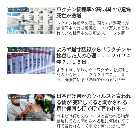
つにつれてワクチン否定派が優位になっ
てきているようです。後1年もすれば国民
ワクチン接種率の高い国々で超過
コロナワクチン
の大批判が巻き上がり政...
死亡が激増
ワクチン接種率の高い国々で超過死亡が
激増日本では超過死亡１００万人と言わ
れている世界中の政府公式データを新た
に分析した結果、COVID-19 mRNA「ワ
クチン」の接種率が最も高い国々で、超
過死亡が急増していることが明らかにな
よろず屋寸話録から「ワクチンを
コロナワクチン
りました。パン...
接種した人の心理．．．２０２４
年７月１３日」
よろず屋寸話録から「ワクチンを接種し
た人の心理．．．２０２４年７月１３
日」洗脳に始まり洗脳で終わるワクチン
接種当ＨＰの訪問者の方々は、２０２１
年から始まった新型コロナ騒動におい
て、ワクチンを接種しなかった方々が多
日本だけ何かのウィルスと言われ
コロナワクチン
いと思います。 さらに、積極...
る物が 蔓延してると聞かされる
度に何回も打て打て言われるって
事です
日本だけ何かのウィルスと言われる物が
蔓延してると聞かされる度に何回も打て
打て言われるって事です河村たかし市長
定例会にて事実を述べてますね。コロナ
は終わったんじゃない 考えなくてはいけ