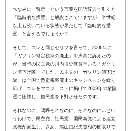
ちなみに「暫定」という言葉を国語辞典で引くと
「臨時的な措置」と解説されていますが、半世紀
以上も続いている状態が果たして「臨時的な措
置」と言えるでしょうか？
そして、コレと同じセリフを言って、2008年に
「ガソリン暫定税率の廃止」を声高に訴えたの
が、当時の民主党の川内博史隊長率いる「ガソリ
ン値下げ隊」でした。民主党の「ガソリン値下げ
隊」は全国で暫定税率廃止のキャンペーンを繰り
広げ、コレをマニフェストに掲げて2009年の衆院
選に圧勝し、自民党を下野させたのです。
それなのに、嗚呼それなのに、それなのに…とい
うわけで、民主党、社民党、国民新党による連立
政権が誕生し、さあ、鳩山由紀夫首相の舵取りで