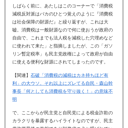
しばらく前に、あたしはこのコーナーで「消費税
減税反対派はバカのひとつ覚えのように『消費税
は社会保障の財源だ』と繰り返すが、これは大
嘘。消費税は一般財源なので何に使おうが政府の
自由で、これまでも法人税を減税した穴埋めなど
に使われて来た」と指摘しましたが、この「ガソ
リン暫定税率」も民主党政権によって政府が自由
に使える便利な財源にされてしまったのです。
【関連】
石破「消費税の減税はカネ持ちほど有
利」の大ウソ。それ以上にズレてる自民・森山幹
事長「何としても消費税を守り抜く！」の意味不
明
で、ここからが民主党と自民党による税金詐欺の
カラクリを暴露するハイライトなのですが、民主