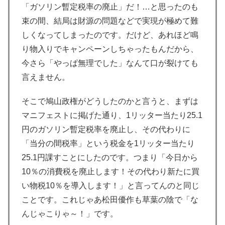
「ガソリン暫定税率の廃止」だ！…と思ったのも
束の間、結局は財源の問題などで実現が極めて難
しくなってしまったのです。だけど、あれほど鳴
り物入りでキャンペーンしちゃったもんだから、
今さら「やっぱ無理でした」なんて口が裂けても
言えません。
そこで鳩山政権がどうしたのかと言うと、まずは
マニフェストに掲げた通り、1リッター当たり25.1
円のガソリン暫定税率を廃止し、その代わりに
「当分の間税率」という税金を1リッター当たり
25.1円課すことにしたのです。つまり「今日から
10％の消費税を廃止します！その代わり新たに買
い物税10％を導入します！」と言ってんのと同じ
ことです。これじゃあ松田優作も草葉の陰で「な
んじゃこりゃ～！」です。