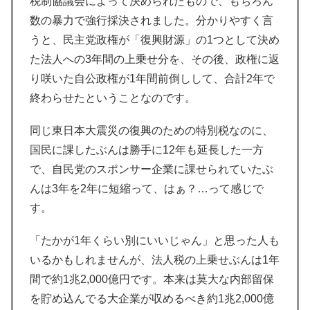
税制協議会によって決められたもので、もちろん
数の暴力で強行採決されました。分かりやすく言
うと、民主党政権が「復興財源」の1つとして決め
た法人への3年間の上乗せ分を、その後、政権に返
り咲いた自公政権が1年間前倒しして、合計2年で
終わらせたということなのです。
同じ東日本大震災の復興のための特別税なのに、
国民に課したぶんは勝手に12年も延長した一方
で、自民党のスポンサー企業に課せられていたぶ
んは3年を2年に短縮って、はぁ？…って感じで
す。
「たかが1年くらい別にいいじゃん」と思った人も
いるかもしれませんが、法人税の上乗せぶんは1年
間で約1兆2,000億円です。本来は莫大な内部留保
を貯め込んでる大企業が収めるべき約1兆2,000億