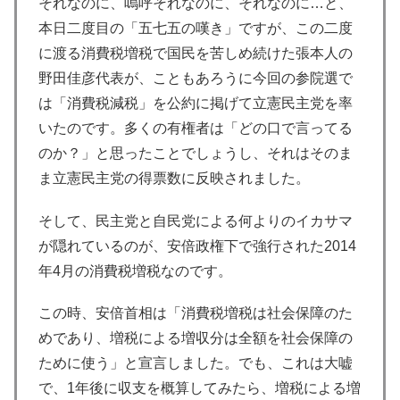
それなのに、嗚呼それなのに、それなのに…と、
本日二度目の「五七五の嘆き」ですが、この二度
に渡る消費税増税で国民を苦しめ続けた張本人の
野田佳彦代表が、こともあろうに今回の参院選で
は「消費税減税」を公約に掲げて立憲民主党を率
いたのです。多くの有権者は「どの口で言ってる
のか？」と思ったことでしょうし、それはそのま
ま立憲民主党の得票数に反映されました。
そして、民主党と自民党による何よりのイカサマ
が隠れているのが、安倍政権下で強行された2014
年4月の消費税増税なのです。
この時、安倍首相は「消費税増税は社会保障のた
めであり、増税による増収分は全額を社会保障の
ために使う」と宣言しました。でも、これは大嘘
で、1年後に収支を概算してみたら、増税による増