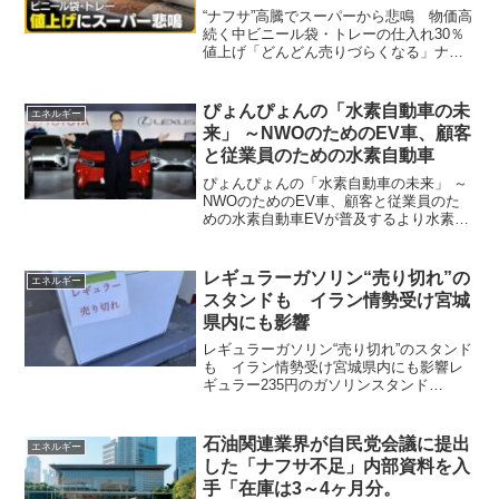
ん売りづらくなる」
“ナフサ”高騰でスーパーから悲鳴 物価高
続く中ビニール袋・トレーの仕入れ30％
値上げ「どんどん売りづらくなる」ナフ
サ関連資材の値上げでほとんどの商品が
値上がり販売に停滞感食料品の値上げが
続く中、中東情勢悪化の影響を受けてさ
ぴょんぴょんの「水素自動車の未
エネルギー
らに生活に影響を与...
来」 ～NWOのためのEV車、顧客
と従業員のための水素自動車
ぴょんぴょんの「水素自動車の未来」 ～
NWOのためのEV車、顧客と従業員のた
めの水素自動車EVが普及するより水素自
動車が先 先日の「冬の日のEV車」につ
いて、泰子さまからコメントをいただき
ました。 泰子さまも似たような動画を
レギュラーガソリン“売り切れ”の
エネルギー
追っておられると...
スタンドも イラン情勢受け宮城
県内にも影響
レギュラーガソリン“売り切れ”のスタンド
も イラン情勢受け宮城県内にも影響レ
ギュラー235円のガソリンスタンド
も・・・。イラン情勢の悪化の影響を受
け、宮城県内ではレギュラーガソリンが
売り切れているスタンドも出ています。
石油関連業界が自民党会議に提出
エネルギー
石油情報センターにより...
した「ナフサ不足」内部資料を入
手「在庫は3～4ヶ月分。