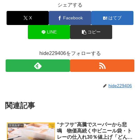
シェアする
X
Facebook
はてブ
LINE
コピー
hide229406をフォローする
hide229406
関連記事
“ナフサ”高騰でスーパーから悲
エネルギー
鳴 物価高続く中ビニール袋・ト
レーの仕入れ30％値上げ「どんど