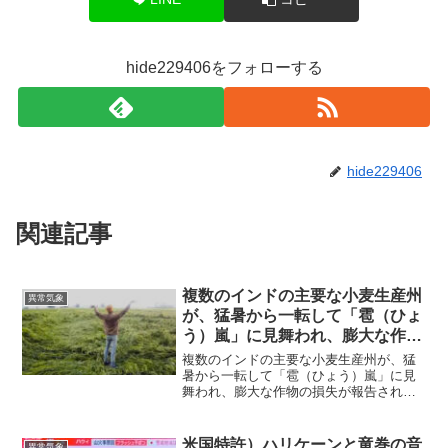
hide229406をフォローする
hide229406
関連記事
複数のインドの主要な小麦生産州
異常気象
が、猛暑から一転して「雹（ひょ
う）嵐」に見舞われ、膨大な作物
の損失が報告される
複数のインドの主要な小麦生産州が、猛
暑から一転して「雹（ひょう）嵐」に見
舞われ、膨大な作物の損失が報告される
異常気象はHARRPによるもの？この時期
の雹は史上初めての州もインドは、世界
第３位の小麦生産国であり、主要な小麦
米国特許）ハリケーンと竜巻の音
異常気象