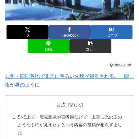
X
Facebook
はてブ
LINE
コピー
2025.08.20
九州・四国各地で非常に明るい火球が観測される。一瞬、
夜が昼のように
目次
SNS上で、鹿児島県や宮崎県などで「上空に光の玉の
ようなものが見えた」という内容の投稿が相次ぎまし
た