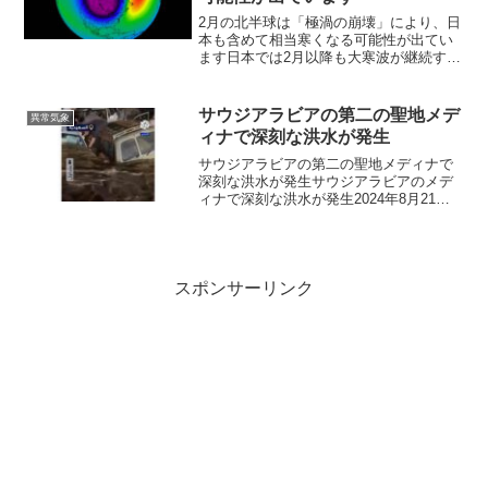
2月の北半球は「極渦の崩壊」により、日
本も含めて相当寒くなる可能性が出てい
ます日本では2月以降も大寒波が継続する
可能性がある。気象予測メディアのシビ
ア・ウェザー・ヨーロッパが、2月に起き
る可能性がある「極渦の崩壊」について
サウジアラビアの第二の聖地メデ
異常気象
記事にしています。...
ィナで深刻な洪水が発生
サウジアラビアの第二の聖地メディナで
深刻な洪水が発生サウジアラビアのメデ
ィナで深刻な洪水が発生2024年8月21日
の夜、サウジアラビアのメディナ市の一
部で激しい鉄砲水が襲った。ソーシャル
メディアで共有された映像には、激しい
洪水が車両を飲み込...
スポンサーリンク