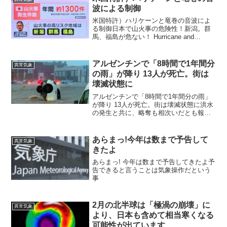
の輸出国として知られ...
波による制御
米国特許）ハリケーンと竜巻の音波によ
る制御日本で山火事の危険性！新潟。群
馬、福島が危ない！ Hurricane and
tornado control device 概要低気圧気象系
の形成および／または方向に影響を与え
るための方法が開示され...
アルゼンチンで「8時間で1年間分
異常気象
の雨」が降り 13人が死亡。街は
壊滅状態に
アルゼンチンで「8時間で1年間分の雨」
が降り 13人が死亡。街は壊滅状態に洪水
の発生と共に、略奪も相次いだとも報じ
られています数時間で1年間分の雨アルゼ
ンチンのバイアブランカという港湾都市
が非常に激しい豪雨に見舞われ、街が壊
あらまっ!今年は数まで予告して
異常気象
滅状態となったこ...
きたよ
あらまっ! 今年は数まで予告してきたよ予
告できると言うことは気象操作だという
事
2月の北半球は「極渦の崩壊」に
異常気象
より、日本も含めて相当寒くなる
可能性が出ています