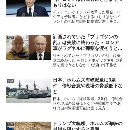
もりはない
イスラエルがイランを攻撃した場合、ロ
シアは傍観者にとどまるつもりはないイ
ランとの包括的戦略提携協定調印をロシ
ア大統領は承認したマイク・ホイットニ
ー2024年10月12日The Unz Review
「アメリカにはイスラエルの行動に愚か
計画されていた「プリゴジンの
戦争
なロ...
乱」は失敗に終わった ～ロシア
軍がワグネルに弾薬を渡そうとし
なかった理由
計画されていた「プリゴジンの乱」は失
敗に終わった ～ロシア軍がワグネルに弾
薬を渡そうとしなかった理由竹下雅敏氏
からの情報です。 「プリゴジンの乱」
は、ベラルーシのアレクサンドル・ルカ
シェンコ大統領の仲介により合意に至
日本、ホルムズ海峡派遣に3条
戦争
り、「武装クーデター」は...
件 停戦合意や現場の脅威低下な
ど
日本、ホルムズ海峡派遣に3条件 停戦合
意や現場の脅威低下など停戦成立後であ
れば自衛隊派遣可能と言う見方
も・・・。 日本政府がイランによって
事実上封鎖されたホルムズ海峡への自衛
隊派遣を巡り、3条件を設けたことが分か
トランプ大統領、ホルムズ海峡の
戦争
った。（1）米国とイランの停...
封鎖を阻止すると表明