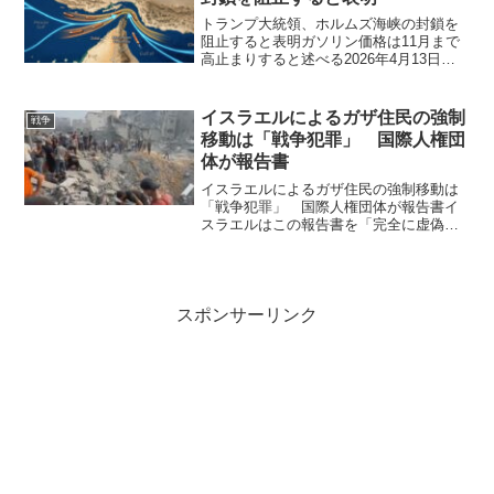
トランプ大統領、ホルムズ海峡の封鎖を
阻止すると表明ガソリン価格は11月まで
高止まりすると述べる2026年4月13日：
パキスタンでの和平交渉が、JD・ヴァン
ス副大統領や特使のジャレッド・クシュ
ナー氏、スティーブ・ウィトコフ氏らを
イスラエルによるガザ住民の強制
戦争
交えて行われた...
移動は「戦争犯罪」 国際人権団
体が報告書
イスラエルによるガザ住民の強制移動は
「戦争犯罪」 国際人権団体が報告書イ
スラエルはこの報告書を「完全に虚偽
で、現実とかけ離れたもの」だとしてい
る。国際人権団体ヒューマン・ライツ・
ウォッチ（HRW）は14日、イスラエルが
パレスチナ・ガザ地区で...
スポンサーリンク