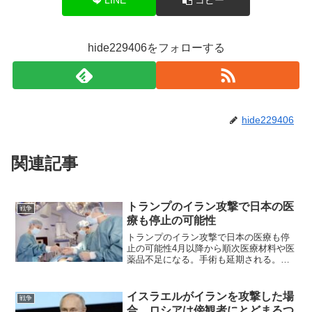
hide229406をフォローする
hide229406
関連記事
トランプのイラン攻撃で日本の医
戦争
療も停止の可能性
トランプのイラン攻撃で日本の医療も停
止の可能性4月以降から順次医療材料や医
薬品不足になる。手術も延期される。
前回有料ブログでも指摘したこと……私
の直感＋科学＋論理的思考をハイブリッ
ドした総合見立ては「恐ろしい精度で当
イスラエルがイランを攻撃した場
戦争
たって」いきます。 で...
合、ロシアは傍観者にとどまるつ