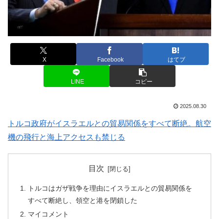
X
Facebook
はてブ
LINE
コピー
2025.08.30
トルコ政府がイスラエルとの貿易関係をすべて断絶。航空
機の飛行と海上アクセスも禁じる
目次
トルコはガザ戦争を理由にイスラエルとの貿易関係を
すべて断絶し、領空と港を閉鎖した
マイコメント