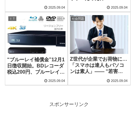
う不自然な事態が勃発
2025.09.04
2025.09.04
ＩＴ
社会問題
Z世代が企業でお荷物に…
“ブルーレイ補償金”12月1
「スマホは達人もパソコ
日徴収開始。BDレコーダ
ンは素人」―― “若害
税込200円、ブルーレイデ
化”の実態
ィスクは基準価格の1%(税
2025.09.04
2025.09.04
別)
スポンサーリンク