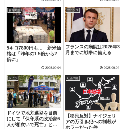
食糧問題
フランス
フランスの病院は2026年3
5キロ7800円も… 新米価
月までに戦争に備える
格は「昨年の1.5倍から2
倍に」
2025.09.04
2025.09.04
ドイツ
社会問題
ドイツで地方選挙を目前
【移民反対】ナイジェリ
にして「保守系の政治家6
アの万引き犯への制裁が
人が相次いで死亡」とい
ホラーだった件