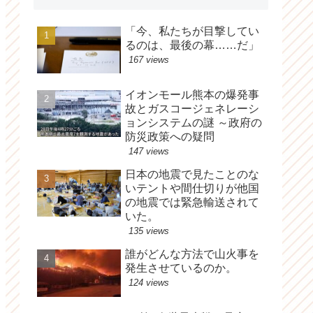
「今、私たちが目撃してい
るのは、最後の幕……だ」
167 views
イオンモール熊本の爆発事
故とガスコージェネレーシ
ョンシステムの謎 ～政府の
防災政策への疑問
147 views
日本の地震で見たことのな
いテントや間仕切りが他国
の地震では緊急輸送されて
いた。
135 views
誰がどんな方法で山火事を
発生させているのか。
124 views