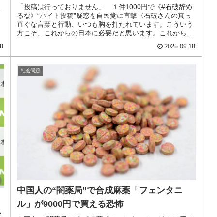
、
「投稿は行っておりません」 １件1000円で《#石破辞め
るな》“バイト投稿”疑惑を自民党に直撃〈石破さんの真っ
直ぐな言葉と行動、いつも胸を打たれています。こういう
方こそ、これからの日本に必要だと思います。これからも
全力で応援していきます!!...
18
2025.09.18
社会問題
中国人の“闇薬局”で合成麻薬「フェンタニ
ル」が9000円で買える恐怖
い