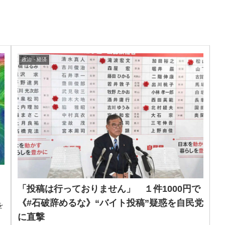
政治・経済
「投稿は行っておりません」 １件1000円で
《#石破辞めるな》“バイト投稿”疑惑を自民党
を
ょ
に直撃
～