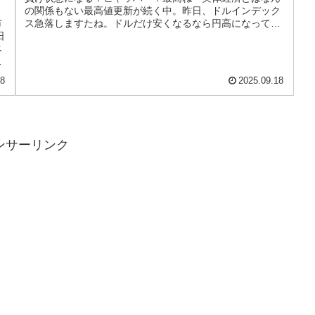
の関係もない最高値更新が続く中。昨日、ドルインデック
ス急落しますたね。ドルだけ安くなるなら円高になってし
市
まいますが、でも円も一緒に安くな...
日
ベ
、
18
2025.09.18
ンサーリンク