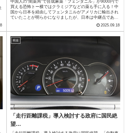
中国人の“闇薬局”で合成麻薬「フェンタニル」が9000円で
買える恐怖トー横ではクラミジアなどの薬も手に入る！中
米
国から日本を経由してフェンタニルがアメリカに輸出され
ていたことが明らかになりましたが、日本は中継点であっ
て日本には上陸してない･･...
18
2025.09.18
税金
「走行距離課税」導入検討する政府に国民絶
望…
を