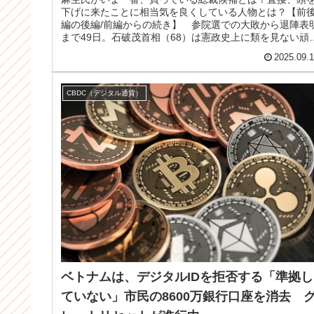
下げに来たことに相当気を良くしている人物とは？【前
編の後編/前編からの続き】 参院選での大敗から退陣表
まで49日。石破茂首相（68）は憲政史上に類を見ない頑
さで宰相の座にとどまり続け...
2025.09.
CBDC（デジタル通貨）
ベトナムは、デジタルIDを拒否する「準拠し
ていない」市民の8600万銀行口座を消去 