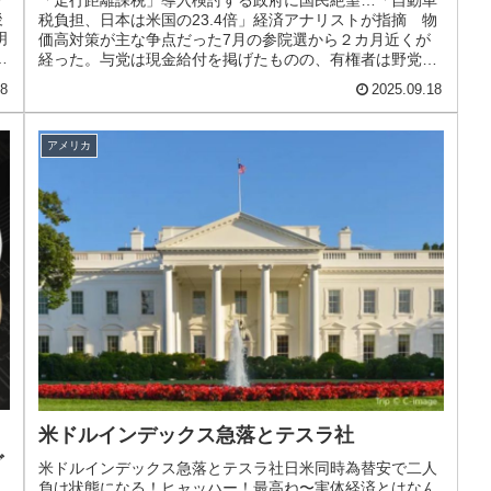
「走行距離課税」導入検討する政府に国民絶望…「自動車
後
税負担、日本は米国の23.4倍」経済アナリストが指摘 物
明
価高対策が主な争点だった7月の参院選から２カ月近くが
迷
経った。与党は現金給付を掲げたものの、有権者は野党が
打ち出した「減税」により期待...
18
2025.09.18
アメリカ
米ドルインデックス急落とテスラ社
グ
米ドルインデックス急落とテスラ社日米同時為替安で二人
負け状態になる！ヒャッハー！最高ね〜実体経済とはなん