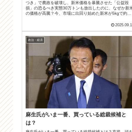
つき」で農政を破壊し、新米価格を暴騰させた「公益毀
損」の恐るべき実態30万トンも放出したのに、なぜか新
の価格が高騰？今、市場に出回り始めた新米が5kgで約
5000円にまで高騰し、新米米価...
2025.09.
政治・経済
麻生氏がいま一番、買っている総裁候補と
は？
麻生氏がいま一番、買っている総裁候補とは？直接、頭