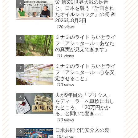
🌸 第3次世界大戦の足音
と、日本を襲う『計画され
たオイルショック』の罠 🌸
2026年8月3日
120 views
ミナミのライト らいとライ
フ「アシュタール：あなた
の真実が見えてきます」
111 views
ミナミのライト らいとライ
フ「アシュタール：心を安
定させること」
110 views
夫が9年目の「プリウス」
をディーラーへ車検に出し
たところ、「20万円かか
る」と聞いて驚き…！
110 views
日米共同で円安介入の裏
107 views