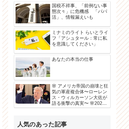
国税不祥事、「前例ない事
態次々」に危機感 「パパ
活」、情報漏えいも
ミナミのライト らいとライ
フ「アシュタール：常に私
を意識してください」
あなたの本当の仕事
🌸 アメリカ帝国の崩壊と狂
気の軍産複合体〜ローレン
ス・ウィルカーソン大佐が
語る衝撃の真実〜 🌸2026
年8月6日
人気のあった記事