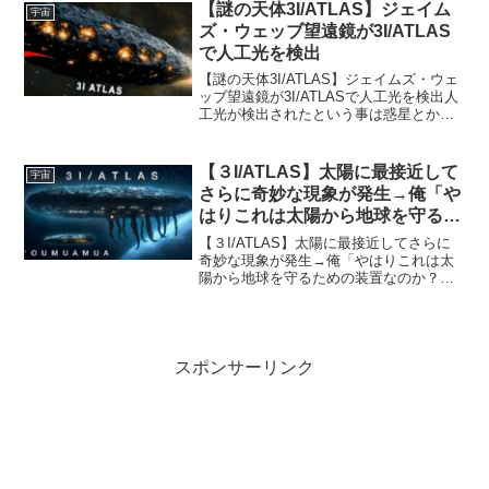
地球最接近 「一生に一度」緑の彗星10月
【謎の天体3I/ATLAS】ジェイム
宇宙
接近 - Y...
ズ・ウェッブ望遠鏡が3I/ATLAS
で人工光を検出
【謎の天体3I/ATLAS】ジェイムズ・ウェ
ッブ望遠鏡が3I/ATLASで人工光を検出人
工光が検出されたという事は惑星とか彗
星ではない！みなさん、こんにちは。 今
日も3I/ATLASのことから始めよう。 どう
やらこの天体から人工的な光が検出...
【３I/ATLAS】太陽に最接近して
宇宙
さらに奇妙な現象が発生→俺「や
はりこれは太陽から地球を守るた
めの装置なのか？」
【３I/ATLAS】太陽に最接近してさらに
奇妙な現象が発生→俺「やはりこれは太
陽から地球を守るための装置なのか？」
太陽風の中で何らかの活動をしているよ
うに見える31/ATLAS 2025年 11月 20日
みなさん、こんにちは。 さて、再び...
スポンサーリンク