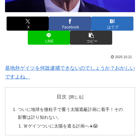
X
Facebook
はてブ
LINE
コピー
2025.10.21
基地外ゲイツを何故逮捕できないのでしょうか？おかしい
ですよね。
目次
ついに地球を微粒子で覆う太陽遮蔽計画に着手！その
影響は計り知れない。
🚨ゲイツついに太陽を遮る計画へ☀️😱