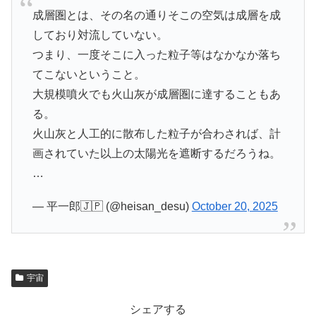
成層圏とは、その名の通りそこの空気は成層を成
しており対流していない。
つまり、一度そこに入った粒子等はなかなか落ち
てこないということ。
大規模噴火でも火山灰が成層圏に達することもあ
る。
火山灰と人工的に散布した粒子が合わされば、計
画されていた以上の太陽光を遮断するだろうね。
…
— 平一郎🇯🇵 (@heisan_desu)
October 20, 2025
宇宙
シェアする