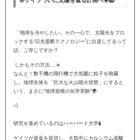
🚨ゲイツついに太陽を遮る計画へ☀️😱
「地球を冷やしたい」その一心で、太陽光をブロ
ックする“日光遮断テクノロジー”に出資してるって
話、ご存じですか？
しかもその方法….✈️
なんと！数千機の飛行機で大気圏に粒子を噴霧
し、地球全体を「巨大な火山噴火状態」にすると
いう、まさに“地球規模の化学実験”🌍
💨
研究を進めているのはハーバード大学🧪
ゲイツが資金を提供し、大気中にカルシウム炭酸