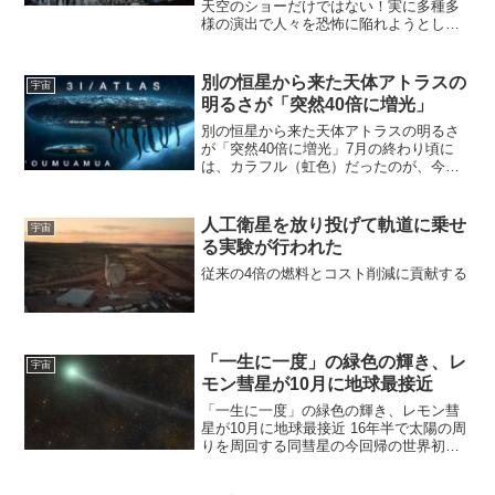
天空のショーだけではない！実に多種多
様の演出で人々を恐怖に陥れようとして
いる何年も前からプロジェクト・ブルー
ビームについてはネット上で語られてき
ましたし、随分前にこのブログでもプロ
別の恒星から来た天体アトラスの
宇宙
ジェクト・ブルービームに...
明るさが「突然40倍に増光」
別の恒星から来た天体アトラスの明るさ
が「突然40倍に増光」7月の終わり頃に
は、カラフル（虹色）だったのが、今は
緑一色に変化している。今年 6月に発見
された天体（おそらく彗星）で、最初の
報告は「別の恒星から来たと思われる直
人工衛星を放り投げて軌道に乗せ
宇宙
径20キロメートルほ...
る実験が行われた
従来の4倍の燃料とコスト削減に貢献する
「一生に一度」の緑色の輝き、レ
宇宙
モン彗星が10月に地球最接近
「一生に一度」の緑色の輝き、レモン彗
星が10月に地球最接近 16年半で太陽の周
りを周回する同彗星の今回帰の世界初観
測と認定されたと発表した「一生に一
度」の緑色の輝き、レモン彗星が10月に