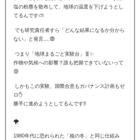
塩の粉塵を散布して、地球の温度を下げようとし
てるんです⛅️
でも研究責任者すら「どんな結果になるか分から
ない」と発言….😨
つまり「地球まるごと実験台」🧬✨
作物や気候への影響？誰も把握できていないって
😰
しかもこの実験、国際合意もガバナンス計画もゼ
ロ✋
勝手に進めようとしてるんです‼️
🌪️
1980年代に恐れられた「核の冬」と同じ仕組み