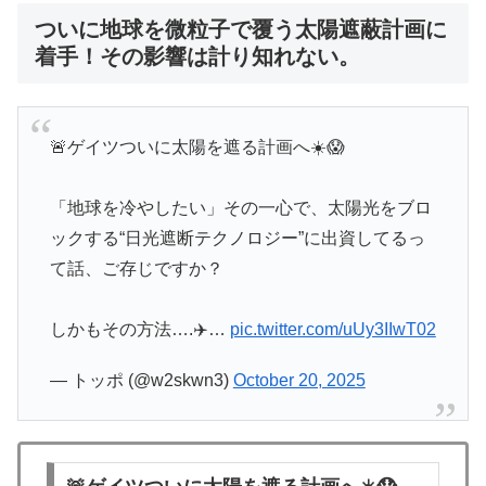
ついに地球を微粒子で覆う太陽遮蔽計画に
着手！その影響は計り知れない。
🚨ゲイツついに太陽を遮る計画へ☀️😱
「地球を冷やしたい」その一心で、太陽光をブロ
ックする“日光遮断テクノロジー”に出資してるっ
て話、ご存じですか？
しかもその方法….✈️…
pic.twitter.com/uUy3IIwT02
— トッポ (@w2skwn3)
October 20, 2025