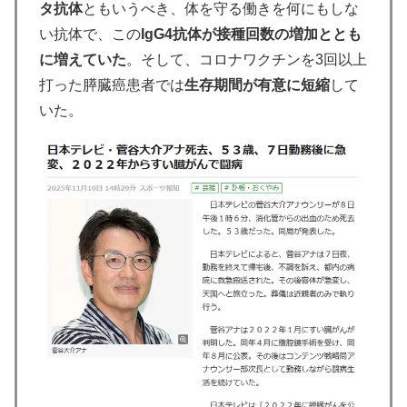
タ抗体
ともいうべき、体を守る働きを何にもしな
い抗体で、この
IgG4抗体が接種回数の増加ととも
に増えていた
。そして、コロナワクチンを3回以上
打った膵臓癌患者では
生存期間が有意に短縮
して
いた。