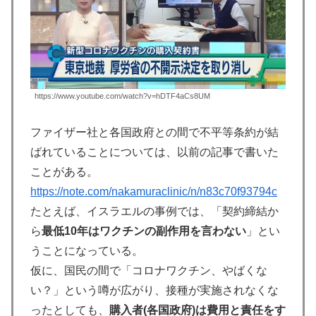
https://www.youtube.com/watch?v=hDTF4aCs8UM
ファイザー社と各国政府との間で不平等条約が結
ばれていることについては、以前の記事で書いた
ことがある。
https://note.com/nakamuraclinic/n/n83c70f93794c
たとえば、イスラエルの事例では、「契約締結か
ら
最低10年はワクチンの副作用を言わない
」とい
うことになっている。
仮に、国民の間で「コロナワクチン、やばくな
い？」という噂が広がり、接種が実施されなくな
ったとしても、
購入者(各国政府)は費用と責任をす