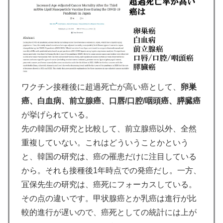
ワクチン接種後に超過死亡が高い癌として、
卵巣
癌、白血病、前立腺癌、口唇/口腔/咽頭癌、膵臓癌
が挙げられている。
先の韓国の研究と比較して、前立腺癌以外、全然
重複していない。これはどういうことかという
と、韓国の研究は、癌の罹患だけに注目している
から。それも接種後1年時点での発癌だし。一方、
冝保先生の研究は、癌死にフォーカスしている。
その点の違いです。甲状腺癌とか乳癌は進行が比
較的進行が遅いので、癌死としての統計には上が