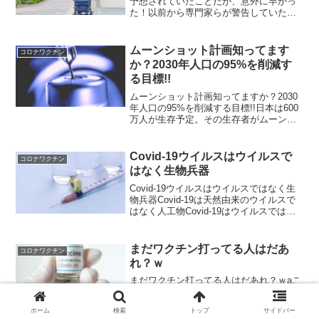
予想されていたことだが、意外に早かっ
た！以前から専門家らが警告していたこ
とですが、（生理食塩水ではなく濃度の
濃い）Covidワクチンを接種すると（副反
応の１つとして）狂牛病になる可能性が
ムーンショット計画知ってます
コロナワクチン
高く、アルツハイマ...
か？2030年人口の95%を削減す
る目標!!
ムーンショット計画知ってますか？2030
年人口の95%を削減する目標!!日本は600
万人が生存予定。その生存者がムーンシ
ョット。脳と脊髄だけ残して他の機能は
使えなくする。大掃除で。おそらく計画
倒れだと思いますけどね。念のため情報
Covid-19ウイルスはウイルスで
コロナワクチン
は拡散した方...
はなく生物兵器
Covid-19ウイルスはウイルスではなく生
物兵器Covid-19は天然由来のウイルスで
はなく人工物Covid-19はウイルスではな
く完全な生物兵器今日の興味深い情報！
まず最初に9月9日付けのチャーリー・ウ
ォードさんの動画をご紹介します：C...
まだワクチン打ってる人はだあ
コロナワクチン
れ？ｗ
まだワクチン打ってる人はだあれ？ｗaこ
れは基本です。粘膜免疫は全身免疫が増
強されると弱まっちゃうんですよ。ワク
ホーム
検索
トップ
サイドバー
チン打てばIgGと呼ばれている全身免疫が