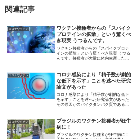
関連記事
ワクチン接種者からの「スパイク
コロナワクチン
プロテインの拡散」という驚くべ
き現実 うつるんです。
ワクチン接種者からの「スパイクプロテ
インの拡散」という驚くべき現実 うつる
んです。接種者が大量に体内生産したス
パイクプロティンがエクソームとして呼
気から拡散され他人に移す。移された人
は異物排除の為風邪様の症状を来す。知
コロナ感染により「精子数が劇的
コロナワクチン
っていましたか？これが...
な低下を示す」ことを述べた研究
論文があった
コロナ感染により「精子数が劇的な低下
を示す」ことを述べた研究論文があった
その原因がスパイクタンパク質である場
合、ワクチン後の世界の出生率の推移
は…40％近く減少新しい論文ではないで
すが、昨年 6月に、「コロナ感染後の男
ブラジルのワクチン接種者が狂牛
コロナワクチン
性たちに長期の精子数の...
病に！
ブラジルのワクチン接種者が狂牛病に！