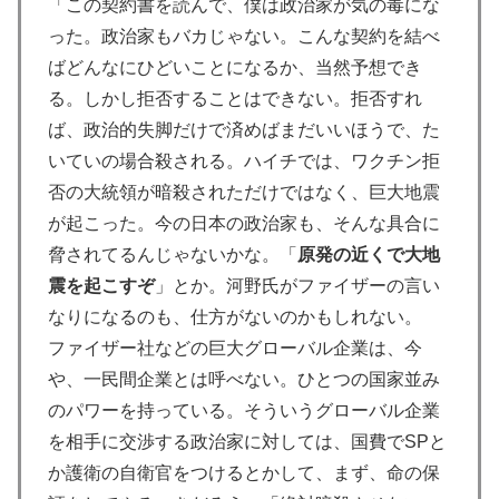
「この契約書を読んで、僕は政治家が気の毒にな
った。政治家もバカじゃない。こんな契約を結べ
ばどんなにひどいことになるか、当然予想でき
る。しかし拒否することはできない。拒否すれ
ば、政治的失脚だけで済めばまだいいほうで、た
いていの場合殺される。ハイチでは、ワクチン拒
否の大統領が暗殺されただけではなく、巨大地震
が起こった。今の日本の政治家も、そんな具合に
脅されてるんじゃないかな。「
原発の近くで大地
震を起こすぞ
」とか。河野氏がファイザーの言い
なりになるのも、仕方がないのかもしれない。
ファイザー社などの巨大グローバル企業は、今
や、一民間企業とは呼べない。ひとつの国家並み
のパワーを持っている。そういうグローバル企業
を相手に交渉する政治家に対しては、国費でSPと
か護衛の自衛官をつけるとかして、まず、命の保