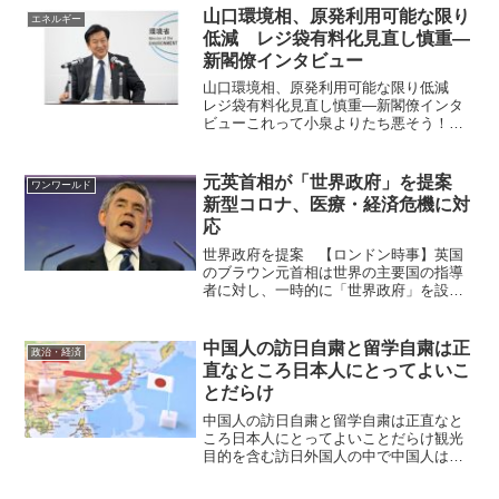
参院幹事長が、派閥の裏金事件をめぐ
山口環境相、原発利用可能な限り
エネルギー
り、収支報告書不記載につ...
低減 レジ袋有料化見直し慎重―
新閣僚インタビュー
山口環境相、原発利用可能な限り低減
レジ袋有料化見直し慎重―新閣僚インタ
ビューこれって小泉よりたち悪そう！
山口壮環境相は７日、時事通信などのイ
ンタビューで、原発の利用に関して「可
能な限り低減させていく」とする一方、
元英首相が「世界政府」を提案
ワンワールド
再生可能エネルギーを最大...
新型コロナ、医療・経済危機に対
応
世界政府を提案 【ロンドン時事】英国
のブラウン元首相は世界の主要国の指導
者に対し、一時的に「世界政府」を設立
するよう呼び掛けた。新型コロナウイル
スの感染拡大を受け、医療・経済両面で
の危機に対応するためだという。英紙ガ
中国人の訪日自粛と留学自粛は正
政治・経済
ーディアンが２６日に報じ...
直なところ日本人にとってよいこ
とだらけ
中国人の訪日自粛と留学自粛は正直なと
ころ日本人にとってよいことだらけ観光
目的を含む訪日外国人の中で中国人は最
も多い2024年の訪日中国人観光客数は年
間で約698万人、2025年の統計はまだ確