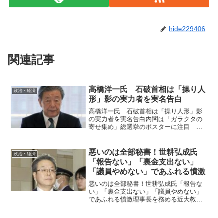
hide229406
関連記事
高橋洋一氏 石破首相は「操り人
政治・経済
形」影の実力者を実名告白
高橋洋一氏 石破首相は「操り人形」影
の実力者を実名告白内閣は「ガラクタの
寄せ集め」総選挙のポスターに注目 元
財務官僚で経済学者の高橋洋一嘉悦大教
授が３日、自身のＹｏｕＴｕｂｅチャン
ネルを更新。石破茂新政権で影響力を持
悪いのは全部秘書！世耕弘成氏
政治・経済
つ「曲者」実力者を実名告...
「報告ない」「裏金支出ない」
「議員やめない」であふれる憤激
悪いのは全部秘書！世耕弘成氏「報告な
い」「裏金支出ない」「議員やめない」
であふれる憤激理事長を務める近大教職
員組合は「なぜか秘書を訴えない」自民
党安倍派「5人衆」の一人、世耕弘成・前