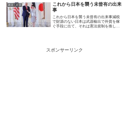
定していないものの、2024年10月～2025
これから日本を襲う未曾有の出来
政治・経済
年9...
事
これから日本を襲う未曾有の出来事減税
で財源のない日本は武器輸出で外貨を稼
ぐ手段に出て、それは憲法規制を推し進
める。だが、戦争にはならない。デンマ
ークのフレデリック国王マルガレーテ前
女王の息子がフレデリック国王です。そ
の国王がですね、今日から...
スポンサーリンク