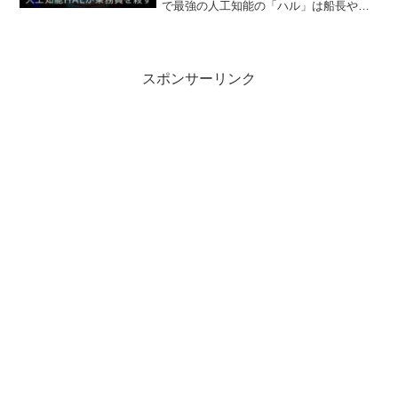
で最強の人工知能の「ハル」は船長や乗
組員に対して反乱し、殺害しようとす
る。もしスカイネットが単なるSFだと思
っているならば、もう一度考え直してい
ただきたい。AI...
スポンサーリンク