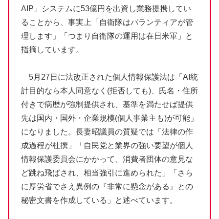
AIP」システムに53億円を出資し業務提携してい
ることから、事実上「自衛隊はパランティアが管
理します」「つまり自衛隊の運用は在日米軍」と
指摘しています。
5月27日に法改正された個人情報保護法は「AI統
計目的なら本人同意なく(拒否しても)、氏名・住所
付きで病歴が強制提供され、基準を満たせば提供
先は国内・国外・企業規模(個人事業主も)が可能」
になりました。長妻昭議員の質疑では「法律の作
成過程が杜撰」「自民党と業界の強い要望が個人
情報保護委員会にかかって、消費者団体の意見な
ど跳ね飛ばされ、相当強引に進められた」「さら
に厚労省でさえ異例の『非常に懸念がある』との
秘密文書を作成している」と述べています。