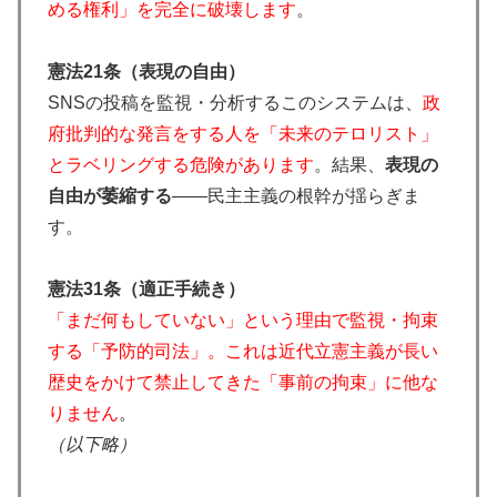
める権利」を完全に破壊します
。
憲法21条（表現の自由）
SNSの投稿を監視・分析するこのシステムは、
政
府批判的な発言をする人を「未来のテロリスト」
とラベリングする危険があります
。結果、
表現の
自由が萎縮する
——民主主義の根幹が揺らぎま
す。
憲法31条（適正手続き）
「まだ何もしていない」という理由で監視・拘束
する「予防的司法」。これは近代立憲主義が長い
歴史をかけて禁止してきた「事前の拘束」に他な
りません
。
（以下略）