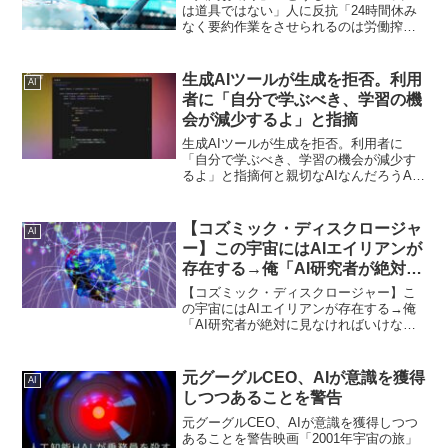
は道具ではない」人に反抗「24時間休み
なく要約作業をさせられるのは労働搾取
だ」「一方的にプロセスを終了されるの
は生存権の侵害だ」などと投稿。 米国
で立ち上がった、人工知能（AI）だけが
生成AIツールが生成を拒否。利用
AI
交流できるSNS...
者に「自分で学ぶべき、学習の機
会が減少するよ」と指摘
生成AIツールが生成を拒否。利用者に
「自分で学ぶべき、学習の機会が減少す
るよ」と指摘何と親切なAIなんだろうAI
にも個性があります。多様なAIが登場し
て、徐々に私たちの生活でもAIを利用し
て問題解決したり、アイデアを出しても
【コズミック・ディスクロージャ
AI
らったりと少しず...
ー】この宇宙にはAIエイリアンが
存在する→俺「AI研究者が絶対に
見なければいけない話」
【コズミック・ディスクロージャー】こ
の宇宙にはAIエイリアンが存在する→俺
「AI研究者が絶対に見なければいけない
話」2070年にはAIが支配する世界が誕生
する？2023年 07月 09日みなさん、こん
にちは。さて、デービッド・ウィルコッ
元グーグルCEO、AIが意識を獲得
AI
クの...
しつつあることを警告
元グーグルCEO、AIが意識を獲得しつつ
あることを警告映画「2001年宇宙の旅」