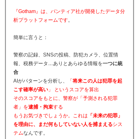
『Gotham』は、パンティア社が開発したデータ分
析プラットフォームです
。
簡単に言うと：
警察の記録、SNSの投稿、防犯カメラ、位置情
報、税務データ…ありとあらゆる情報を
一つに統
合
AIがパターンを分析し、
「
将来この人は犯罪を起
こす確率が高い
」 というスコアを算出
そのスコアをもとに、警察が「予測される犯罪
者」を
逮捕・拘束
する
もうお気づきでしょうか。これは
「未来の犯罪」
を理由に、まだ何もしていない人を捕まえる
シス
テム
なんです。