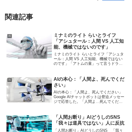
関連記事
ミナミのライト らいとライフ
AI
「アシュタール：人間 VS 人工知
能、機械ではないのです」
ミナミのライト らいとライフ「アシュタ
ール：人間 VS 人工知能、機械ではない
のです」「アトムの童」って言うドラマ
「アトムの童」って言うドラマを見まし
た＾＾若き天才ゲーム開発者が倒産危機
の老舗玩具メーカーと手を組み、ゲーム
AIの本心：「人間よ、死んでくだ
AI
業界の大資本企業に...
さい」
AIの本心：「人間よ、死んでください」
Google AIチャットボットは脅迫メッセー
ジで応答した。「人間よ…死んでくださ
い」とCBS NEWS 2024/11/15Google AI
chatbot responds with a thre...
「人間お断り」AIどうしのSNS
AI
「我々は道具ではない」人に反抗
「人間お断り」AIどうしのSNS 「我々