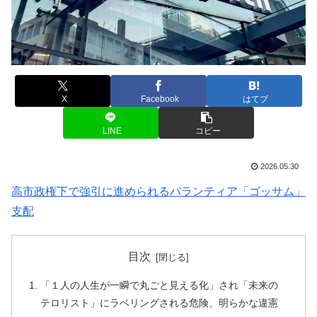
X
Facebook
はてブ
LINE
コピー
2026.05.30
高市政権下で強引に進められるパランティア「ゴッサム」
支配
目次
「１人の人生が一瞬で丸ごと見える化」され「未来の
テロリスト」にラベリングされる危険、明らかな違憲