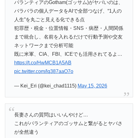
パランティアのGotham(ゴッサム)がヤバいのは、
バラバラの個人データをAIで全部つなげ、“1人の
人生”を丸ごと見える化できる点
犯罪歴・税金・位置情報・SNS・病歴・人間関係
まで統合し、名前を入れるだけで行動予測や交友
ネットワークまで分析可能
既に米軍、CIA、FBI、ICEでも活用されてるよ…
https://t.co/HwMCB1A5AB
pic.twitter.com/lq387aaO7o
— Kei_Eri (@kei_chad1115)
May 15, 2026
長妻さんの質問はいいんやけど…
これがパランティアのゴッサムと繋がるとヤバさ
が全然違う