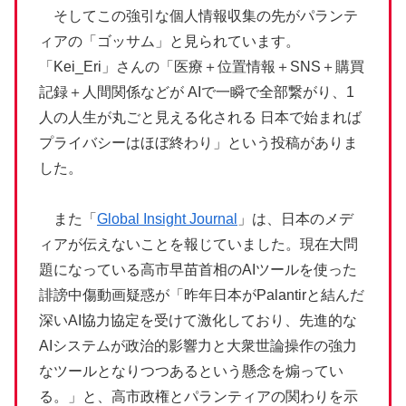
そしてこの強引な個人情報収集の先がパランテ
ィアの「ゴッサム」と見られています。
「Kei_Eri」さんの「医療＋位置情報＋SNS＋購買
記録＋人間関係などが AIで一瞬で全部繋がり、1
人の人生が丸ごと見える化される 日本で始まれば
プライバシーはほぼ終わり」という投稿がありま
した。
また「
Global Insight Journal
」は、日本のメデ
ィアが伝えないことを報じていました。現在大問
題になっている高市早苗首相のAIツールを使った
誹謗中傷動画疑惑が「昨年日本がPalantirと結んだ
深いAI協力協定を受けて激化しており、先進的な
AIシステムが政治的影響力と大衆世論操作の強力
なツールとなりつつあるという懸念を煽ってい
る。」と、高市政権とパランティアの関わりを示