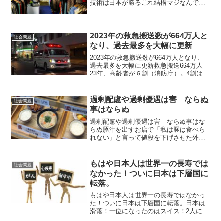
技術は日本が勝るこれ結構マジなんです
が日本のアパレルの未来がヤバい。 ひと
昔前の日本と比べて「服の質が落ちてい
る」 これ何となく感じている人もいるの
では無いかと思う...
2023年の救急搬送数が664万人と
社会問題
なり、過去最多を大幅に更新
2023年の救急搬送数が664万人となり、
過去最多を大幅に更新救急搬送664万人
23年、高齢者が６割（消防庁）。4割は65
歳以下。消防庁は１月２４日、２０２３
年に救急車で搬送された人が６６４万１
４２０人で、過去最多を更新したと発表
過剰配慮や過剰優遇は害 ならぬ
社会問題
した。２...
事はならぬ
過剰配慮や過剰優遇は害 ならぬ事はな
らぬ豚汁を出すお店で「私は豚は食べら
れない」と言って値段を下げさせた外人
がいた。外国人への過剰配慮、過剰忖度
をする姿が今の日本人の問題であり弱点
です。 日本人特有の思いやり、配慮、優
もはや日本人は世界一の長寿では
社会問題
しさの表れなのかも知れ...
なかった！ついに日本は下層国に
転落。
もはや日本人は世界一の長寿ではなかっ
た！ついに日本は下層国に転落。日本は
滑落！一位になったのはスイス！2人に1
人が癌で死ぬ日本！みなさん、こんにち