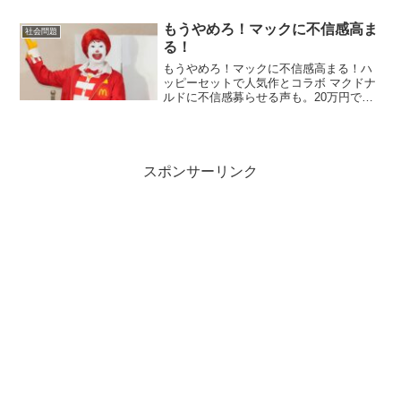
は。 経済はドツボ。 最高位のトヨタです
ら世界ランク５４位。 教育もどツボ。 科
もうやめろ！マックに不信感高ま
社会問題
学の王様、物理...
る！
もうやめろ！マックに不信感高まる！ハ
ッピーセットで人気作とコラボ マクドナ
ルドに不信感募らせる声も。20万円で転
売されたケースも・・・。10月10日、マ
クドナルドの公式ホームページで17日か
ら始まるハッピーセットのおもちゃが紹
介された。【写...
スポンサーリンク