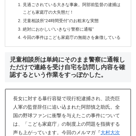
見過ごされている大きな事象。阿部前監督の逮捕は
こども家庭庁の大失態だ！
児童相談所“24時間受付”のお粗末な実態
絶対におかしい“いきなり警察に通報”
今回の事件はこども家庭庁の無能さを象徴している
児童相談所は単純にそのまま警察に通報し
ただけで連絡を受け自宅を訪問し内容を確
認するという作業をすっぽかした。
長女に対する暴行容疑で現行犯逮捕され、読売巨
人軍の監督辞任に追い込まれた阿部慎之助氏。全
国の野球ファンに衝撃を与えたこの事件について
は、「こども家庭庁」の制度上の問題を指摘する
声も上がっています。今回のメルマガ『
大村大次