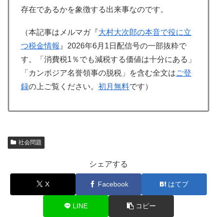
存在であるかを象徴する出来事なのです。
（本記事はメルマガ『
大村大次郎の本音で役に立
つ税金情報
』2026年6月1日配信号の一部抜粋で
す。「消費税1％でも減税する価値は十分にある」
「カンボジア名誉領事の脱税」を含む全文は
ご登
録
の上ご覧ください。
初月無料
です）
社会問題
シェアする
X
Facebook
はてブ
LINE
コピー