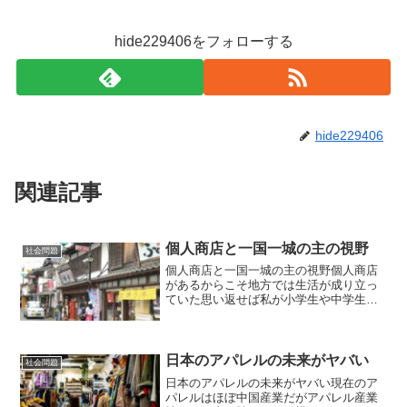
hide229406をフォローする
hide229406
関連記事
個人商店と一国一城の主の視野
社会問題
個人商店と一国一城の主の視野個人商店
があるからこそ地方では生活が成り立っ
ていた思い返せば私が小学生や中学生の
頃、同級生や先輩や後輩の半分くらいは
自宅が個人商店や個人経営でした。〇〇
呉服店、〇〇蒲鉾店、〇〇商店、〇〇刃
物店、〇〇旅館、〇〇電気...
日本のアパレルの未来がヤバい
社会問題
日本のアパレルの未来がヤバい現在のア
パレルはほぼ中国産業だがアパレル産業