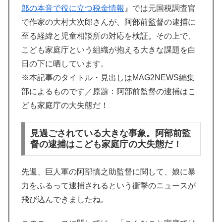
郎の本音で役に立つ税金情報
』では元国税調査官
で作家の大村大次郎さんが、阿部前監督の逮捕に
至る経緯と児童相談所の対応を検証。その上で、
こども家庭庁という組織が抱える大きな課題を白
日の下に晒しています。
※本記事のタイトル・見出しはMAG2NEWS編集
部によるものです／原題：阿部前監督の逮捕はこ
ども家庭庁の大失態だ！
見過ごされている大きな事象。阿部前監
督の逮捕はこども家庭庁の大失態だ！
先週、巨人軍の阿部慎之助監督に関して、娘に暴
力をふるって逮捕されるという衝撃のニュースが
飛び込んできましたね。