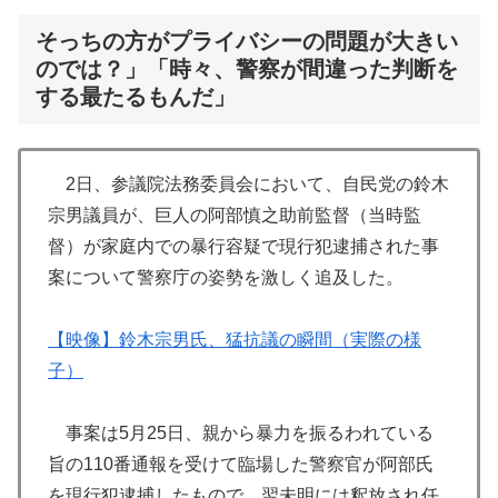
そっちの方がプライバシーの問題が大きい
のでは？」「時々、警察が間違った判断を
する最たるもんだ」
2日、参議院法務委員会において、自民党の鈴木
宗男議員が、巨人の阿部慎之助前監督（当時監
督）が家庭内での暴行容疑で現行犯逮捕された事
案について警察庁の姿勢を激しく追及した。
【映像】鈴木宗男氏、猛抗議の瞬間（実際の様
子）
事案は5月25日、親から暴力を振るわれている
旨の110番通報を受けて臨場した警察官が阿部氏
を現行犯逮捕したもので、翌未明には釈放され任