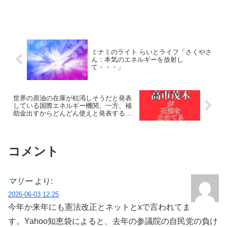
ミナミのライト らいとライフ「さくやさ
ん：本気のエネルギーを放射し
て・・・」
世界の原油の在庫が枯渇しそうだと発表
している国際エネルギー機関、一方、補
助金出すからどんどん使えと発表する日
本政府。
コメント
マリー
より:
2026-06-03 12:25
今年か来年にも憲法改正とネットとxで言われてま
す。Yahoo知恵袋によると、去年の参議院の自民党の負け