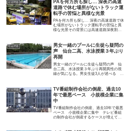
PAを何カ所も探し… 深夜の高速
社会問題
道路で休む場所がないトラック運
転手の苦悩と異様な光景
PAを何カ所も探し… 深夜の高速道路で休
む場所がないトラック運転手の苦悩と異
様な光景その背景には高速道路深夜割引
が関係している平日夜の高速道路を中心
に、トラック運転手の休憩場所が不足し
ていることが問題となっている。サービ
男女一緒のプールに生徒ら疑問の
社会問題
スエリア（SA）やパ...
声 仙台二高、水泳授業３年ぶり
再開
男女一緒のプールに生徒ら疑問の声 仙
台二高、水泳授業３年ぶり再開異性の視
線が気になる。男女生徒3人が述べる ７
月に水泳の授業を３年ぶりに再開する仙
台二高（仙台市青葉区）の複数の生徒か
ら、再開を疑問視する声が「読者ととも
TV番組制作会社の倒産、過去10
社会問題
に 特別報道室」に寄せ...
年で最悪ペース 小規模企業に集
中
TV番組制作会社の倒産、過去10年で最悪
ペース 小規模企業に集中 テレビ番組
の制作会社が倒産するケースが増えてい
る。東京商工リサーチによると、2023年1
～9月の倒産が14件に達し、前年同期と比