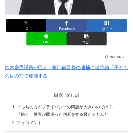
X
Facebook
はてブ
LINE
コピー
2026.06.03
鈴木宗男議員が巨人・阿部前監督の逮捕に猛抗議「子ども
の目の前で逮捕する。
目次
そっちの方がプライバシーの問題が大きいのでは？」
「時々、警察が間違った判断をする最たるもんだ」
マイコメント