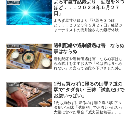
較して2.3倍のペースであることが分かっ
よろず屋寸話録より「話題を３つ
社会問題
た。過...
ほど．．．２０２３年５月２７
日」
よろず屋寸話録より「話題を３つほ
ど．．．２０２３年５月２７日」経済ジ
ャーナリストの浅井隆さんの銀行体験
と、私が水耕栽培キットに挑戦した話と
最後に本の紹介銀行に大金を預ける時代
は終わった！？ 今から１０数年ほど前
過剰配慮や過剰優遇は害 ならぬ
社会問題
のことですが、私はまとまった金...
事はならぬ
過剰配慮や過剰優遇は害 ならぬ事はな
らぬ豚汁を出すお店で「私は豚は食べら
れない」と言って値段を下げさせた外人
がいた。外国人への過剰配慮、過剰忖度
をする姿が今の日本人の問題であり弱点
です。 日本人特有の思いやり、配慮、優
1円も買わずに帰るのは罪？道の
社会問題
しさの表れなのかも知れ...
駅で“タダ食い”三昧「試食だけで
お腹いっぱい」
1円も買わずに帰るのは罪？道の駅で“タ
ダ食い”三昧「試食だけでお腹いっぱい」
大量に食べた場合「威力業務妨害」、
「一つまで」のルール無視などは「窃盗
罪」に問われるかも・・・。弁護士が解
説。休日を活気に満ちた道の駅で過ごす
人もいるだろう。地元の...