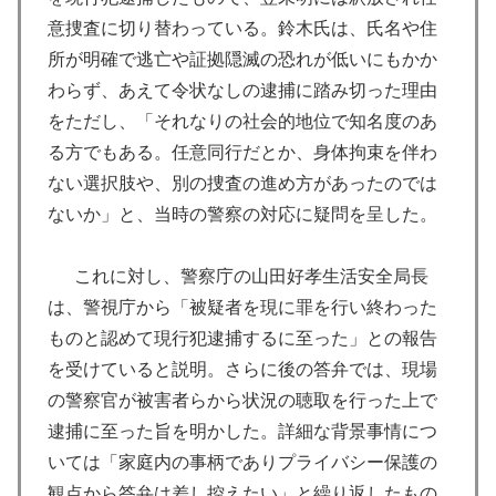
意捜査に切り替わっている。鈴木氏は、氏名や住
所が明確で逃亡や証拠隠滅の恐れが低いにもかか
わらず、あえて令状なしの逮捕に踏み切った理由
をただし、「それなりの社会的地位で知名度のあ
る方でもある。任意同行だとか、身体拘束を伴わ
ない選択肢や、別の捜査の進め方があったのでは
ないか」と、当時の警察の対応に疑問を呈した。
これに対し、警察庁の山田好孝生活安全局長
は、警視庁から「被疑者を現に罪を行い終わった
ものと認めて現行犯逮捕するに至った」との報告
を受けていると説明。さらに後の答弁では、現場
の警察官が被害者らから状況の聴取を行った上で
逮捕に至った旨を明かした。詳細な背景事情につ
いては「家庭内の事柄でありプライバシー保護の
観点から答弁は差し控えたい」と繰り返したもの