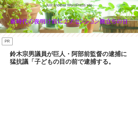
Just another WordPress site
PR
鈴木宗男議員が巨人・阿部前監督の逮捕に
猛抗議「子どもの目の前で逮捕する。