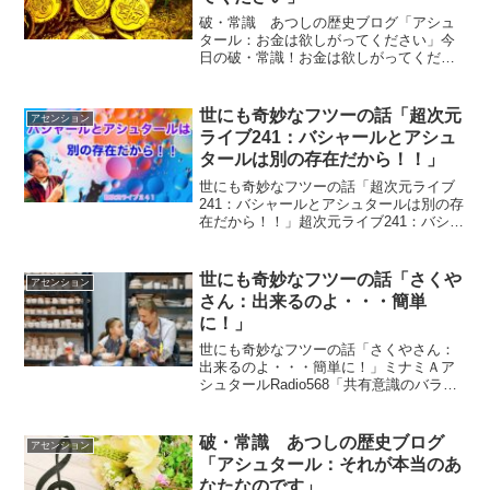
破・常識 あつしの歴史ブログ「アシュ
タール：お金は欲しがってください」今
日の破・常識！お金は欲しがってくださ
い。お金を持つことで精神性が低くなっ
てしまうということはありません。ｂｙ
アシュタール アシュタールからのメッ
世にも奇妙なフツーの話「超次元
アセンション
セージ今日のアシュタール...
ライブ241：バシャールとアシュ
タールは別の存在だから！！」
世にも奇妙なフツーの話「超次元ライブ
241：バシャールとアシュタールは別の存
在だから！！」超次元ライブ241：バシャ
ールとアシュタールは別の存在だか
ら！！アシュタールやさくやさんがよく
言ってる エネルギー場って何ぞや？ さく
世にも奇妙なフツーの話「さくや
アセンション
やさんが深堀して...
さん：出来るのよ・・・簡単
に！」
世にも奇妙なフツーの話「さくやさん：
出来るのよ・・・簡単に！」ミナミＡア
シュタールRadio568「共有意識のバラン
ス感覚」vol.1157 「それって本当に欲し
いもの？」vol.1158 「共有意識のバラン
ス感覚」「出来るのよ・・・簡単に...
破・常識 あつしの歴史ブログ
アセンション
「アシュタール：それが本当のあ
なたなのです」