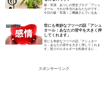
破・常識 あつしの歴史ブログ「アシュ
タール：それが本当のあなたなのです」
今日の破・常識！ご機嫌さんでいるあな
た・・それが本当のあなたなのです。ｂ
ｙアシュタールアシュタールからのメッ
セージ今日のアシュタールからのメッセ
世にも奇妙なフツーの話「アシュ
アセンション
ージをお伝えします。 ...
タール：あなたの背中を大きく押
してくれます」
世にも奇妙なフツーの話「アシュター
ル：あなたの背中を大きく押してくれま
す」怒りのエネルギーを転換するに
は・・・アシュタールは怒りのエネルギ
ーを方向転換のパワーに変えてくださ
い・・って言いますが、それは具体的に
どう考えればいいのですか？的なご...
スポンサーリンク