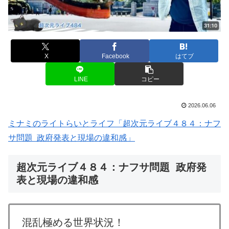
X
Facebook
はてブ
LINE
コピー
2026.06.06
ミナミのライトらいとライフ「超次元ライブ４８４：ナフ
サ問題 政府発表と現場の違和感」
超次元ライブ４８４：ナフサ問題 政府発
表と現場の違和感
混乱極める世界状況！