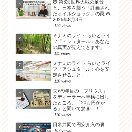
🌸 第3次世界大戦の足音
と、日本を襲う『計画され
たオイルショック』の罠 🌸
2026年8月3日
120 views
ミナミのライト らいとライ
フ「アシュタール：あなた
の真実が見えてきます」
111 views
ミナミのライト らいとライ
フ「アシュタール：心を安
定させること」
110 views
夫が9年目の「プリウス」
をディーラーへ車検に出し
たところ、「20万円かか
る」と聞いて驚き…！
110 views
日米共同で円安介入の裏
107 views