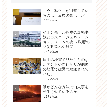
「今、私たちが目撃してい
るのは、最後の幕……だ」
167 views
イオンモール熊本の爆発事
故とガスコージェネレーシ
ョンシステムの謎 ～政府の
防災政策への疑問
147 views
日本の地震で見たことのな
いテントや間仕切りが他国
の地震では緊急輸送されて
いた。
135 views
誰がどんな方法で山火事を
発生させているのか。
124 views