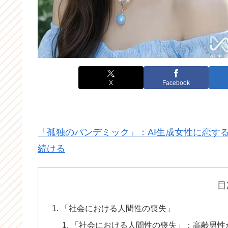
X
Facebook
「孤独のパンデミック」：AI生成女性に恋す
続ける
目
「社会における人間性の喪失」
「社会における人間性の喪失」：高齢男性