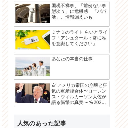
国税不祥事、「前例ない事
態次々」に危機感 「パパ
活」、情報漏えいも
ミナミのライト らいとライ
フ「アシュタール：常に私
を意識してください」
あなたの本当の仕事
🌸 アメリカ帝国の崩壊と狂
気の軍産複合体〜ローレン
ス・ウィルカーソン大佐が
語る衝撃の真実〜 🌸2026
年8月6日
人気のあった記事