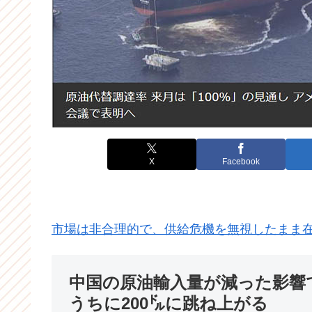
X
Facebook
市場は非合理的で、供給危機を無視したまま
中国の原油輸入量が減った影響
うちに200㌦に跳ね上がる