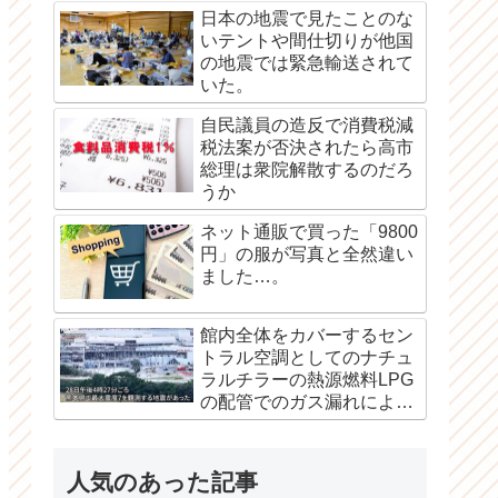
日本の地震で見たことのな
いテントや間仕切りが他国
の地震では緊急輸送されて
いた。
自民議員の造反で消費税減
税法案が否決されたら高市
総理は衆院解散するのだろ
うか
ネット通販で買った「9800
円」の服が写真と全然違い
ました…。
館内全体をカバーするセン
トラル空調としてのナチュ
ラルチラーの熱源燃料LPG
の配管でのガス漏れによる
爆発か？
人気のあった記事