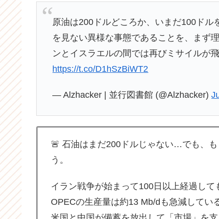
原油は200ドルどころか、いまだ100ド
を見ない異様な事態であることを、まず理
ンとイスラエルの間では再びミサイルが
https://t.co/D1hSzBiWT2
— Alzhacker | 並行図書館 (@Alzhacker)
J
🚨 石油はまだ200ドルじゃない…でも
う。
イラン戦争が始まって100日以上経過し
OPECの生産量は約13 Mb/dも急減し
米国と中国が備蓄を放出して「市場」を支