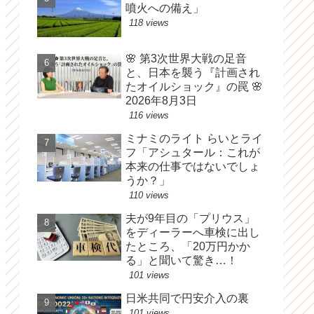
噴火への備え」
118 views
🌸 第3次世界大戦の足音
と、日本を襲う『計画され
たオイルショック』の罠 🌸
2026年8月3日
116 views
ミナミのライト らいとライ
フ「アシュタール：これが
本来の仕事ではないでしょ
うか？」
110 views
夫が9年目の「プリウス」
をディーラーへ車検に出し
たところ、「20万円かか
る」と聞いて驚き…！
101 views
日米共同で円安介入の裏
101 views