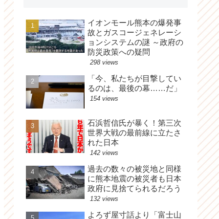
イオンモール熊本の爆発事
故とガスコージェネレーシ
ョンシステムの謎 ～政府の
防災政策への疑問
298 views
「今、私たちが目撃してい
るのは、最後の幕……だ」
154 views
石浜哲信氏が暴く！第三次
世界大戦の最前線に立たさ
れた日本
142 views
過去の数々の被災地と同様
に熊本地震の被災者も日本
政府に見捨てられるだろう
132 views
よろず屋寸話より「富士山