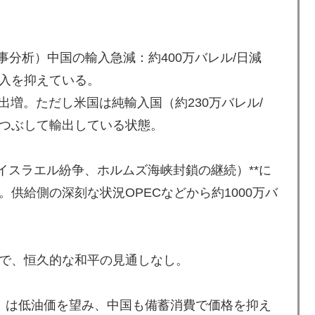
記事分析）中国の輸入急減：約400万バレル/日減
入を抑えている。
出増。ただし米国は純輸入国（約230万バレル/
つぶして輸出している状態。
イスラエル紛争、ホルムズ海峡封鎖の継続）**に
供給側の深刻な状況OPECなどから約1000万バ
で、恒久的な和平の見通しなし。
p政権）は低油価を望み、中国も備蓄消費で価格を抑え