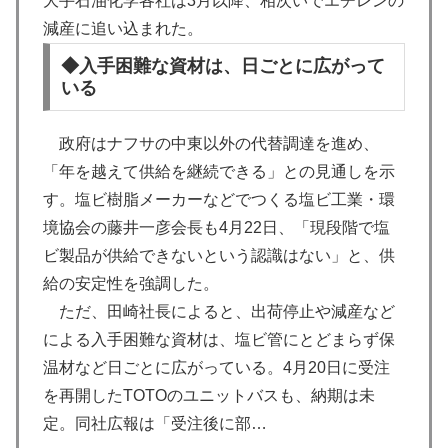
大手石油化学各社は3月以降、相次いでエチレンの
減産に追い込まれた。
◆入手困難な資材は、日ごとに広がって
いる
政府はナフサの中東以外の代替調達を進め、
「年を越えて供給を継続できる」との見通しを示
す。塩ビ樹脂メーカーなどでつくる塩ビ工業・環
境協会の藤井一彦会長も4月22日、「現段階で塩
ビ製品が供給できないという認識はない」と、供
給の安定性を強調した。
ただ、田崎社長によると、出荷停止や減産など
による入手困難な資材は、塩ビ管にとどまらず保
温材など日ごとに広がっている。4月20日に受注
を再開したTOTOのユニットバスも、納期は未
定。同社広報は「受注後に部…